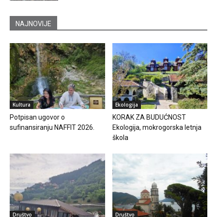
NAJNOVIJE
Kultura
Ekologija
Potpisan ugovor o
KORAK ZA BUDUĆNOST
sufinansiranju NAFFIT 2026.
Ekologija, mokrogorska letnja
škola
Društvo
Društvo