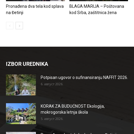
Pronađena dva tela kod splava
BLAGA MARIJA – Poštovana
na Đetinji
kod Srba, zaštitnica žena
IZBOR UREDNIKA
Potpisan ugovor o sufinansiranju NAFFIT 2026.
6. август 2026.
KORAK ZA BUDUĆNOST Ekologija,
mokrogorska letnja škola
5. август 2026.