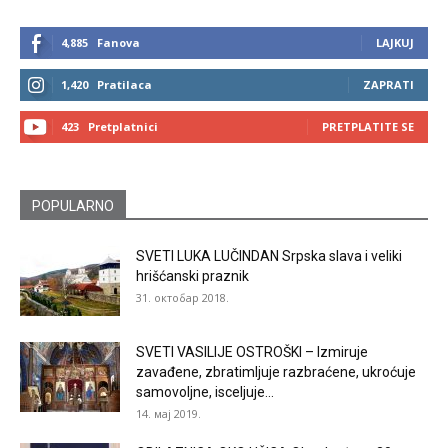
4,885
Fanova
LAJKUJ
1,420
Pratilaca
ZAPRATI
423
Pretplatnici
PRETPLATITE SE
POPULARNO
SVETI LUKA LUČINDAN Srpska slava i veliki
hrišćanski praznik
31. октобар 2018.
SVETI VASILIJE OSTROŠKI – Izmiruje
zavađene, zbratimljuje razbraćene, ukroćuje
samovoljne, isceljuje...
14. мај 2019.