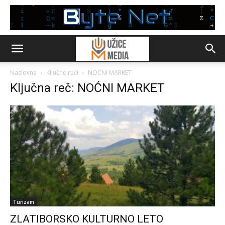
Naslovna
Ključne reči
NOĆNI MARKET
Ključna reč: NOĆNI MARKET
Turizam
ZLATIBORSKO KULTURNO LETO