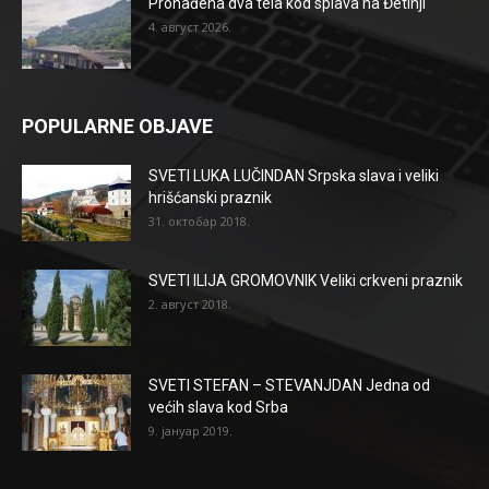
Pronađena dva tela kod splava na Đetinji
4. август 2026.
POPULARNE OBJAVE
SVETI LUKA LUČINDAN Srpska slava i veliki
hrišćanski praznik
31. октобар 2018.
SVETI ILIJA GROMOVNIK Veliki crkveni praznik
2. август 2018.
SVETI STEFAN – STEVANJDAN Jedna od
većih slava kod Srba
9. јануар 2019.