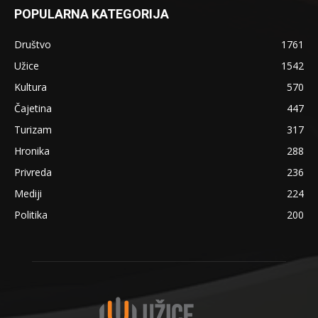
POPULARNA KATEGORIJA
Društvo
1761
Užice
1542
Kultura
570
Čajetina
447
Turizam
317
Hronika
288
Privreda
236
Mediji
224
Politika
200