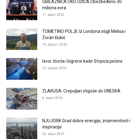
OBILAZNICA OKO UŽICA Obezbeđeno 30
miliona evra
11. март 2022.
TOMETINO POLJE Iz Londona stigli Melisa i
Zoran Đukić
14. август 2018.
Izvor života i bigrene kade Stopića pećine
19. април 2018.
ZLAKUSA: Crepuljari stigoše do UNESKA
8. март 2018.
NJUJORK Grad dobre energije, znamenitosti i
inspiracije
26. март 2019.