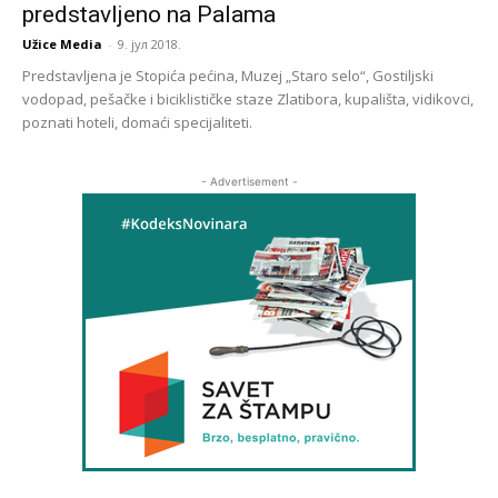
predstavljeno na Palama
Užice Media
-
9. јул 2018.
Predstavljena je Stopića pećina, Muzej „Staro selo“, Gostiljski
vodopad, pešačke i biciklističke staze Zlatibora, kupališta, vidikovci,
poznati hoteli, domaći specijaliteti.
- Advertisement -