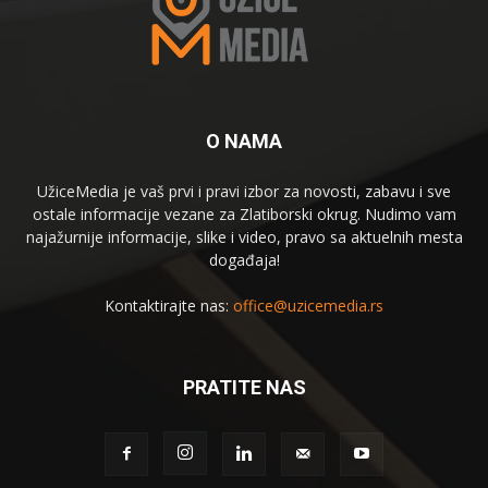
O NAMA
UžiceMedia je vaš prvi i pravi izbor za novosti, zabavu i sve
ostale informacije vezane za Zlatiborski okrug. Nudimo vam
najažurnije informacije, slike i video, pravo sa aktuelnih mesta
događaja!
Kontaktirajte nas:
office@uzicemedia.rs
PRATITE NAS