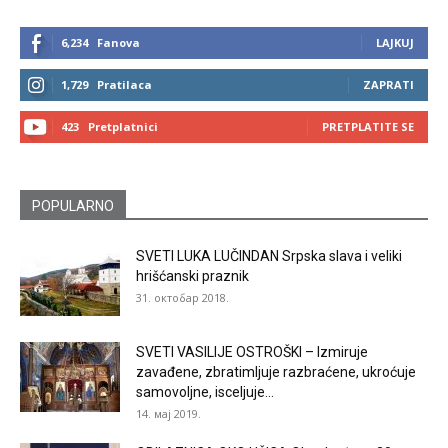
6,234
Fanova
LAJKUJ
1,729
Pratilaca
ZAPRATI
423
Pretplatnici
PRETPLATITE SE
POPULARNO
SVETI LUKA LUČINDAN Srpska slava i veliki
hrišćanski praznik
31. октобар 2018.
SVETI VASILIJE OSTROŠKI – Izmiruje
zavađene, zbratimljuje razbraćene, ukroćuje
samovoljne, isceljuje...
14. мај 2019.