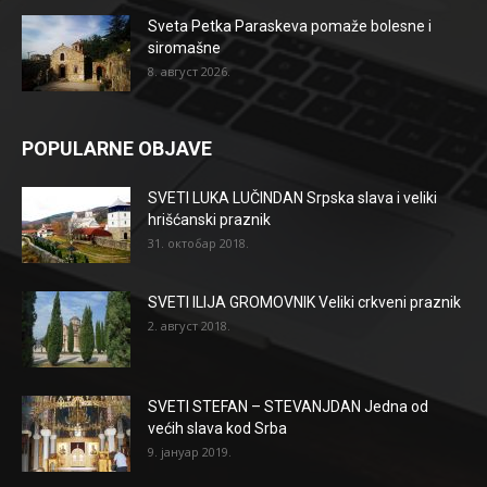
Sveta Petka Paraskeva pomaže bolesne i
siromašne
8. август 2026.
POPULARNE OBJAVE
SVETI LUKA LUČINDAN Srpska slava i veliki
hrišćanski praznik
31. октобар 2018.
SVETI ILIJA GROMOVNIK Veliki crkveni praznik
2. август 2018.
SVETI STEFAN – STEVANJDAN Jedna od
većih slava kod Srba
9. јануар 2019.