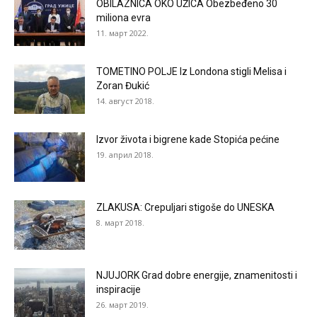
OBILAZNICA OKO UŽICA Obezbeđeno 30
miliona evra
11. март 2022.
TOMETINO POLJE Iz Londona stigli Melisa i
Zoran Đukić
14. август 2018.
Izvor života i bigrene kade Stopića pećine
19. април 2018.
ZLAKUSA: Crepuljari stigoše do UNESKA
8. март 2018.
NJUJORK Grad dobre energije, znamenitosti i
inspiracije
26. март 2019.