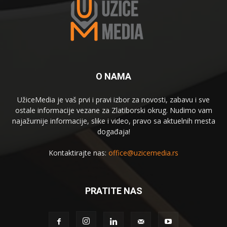
O NAMA
UžiceMedia je vaš prvi i pravi izbor za novosti, zabavu i sve
ostale informacije vezane za Zlatiborski okrug. Nudimo vam
najažurnije informacije, slike i video, pravo sa aktuelnih mesta
događaja!
Kontaktirajte nas:
office@uzicemedia.rs
PRATITE NAS