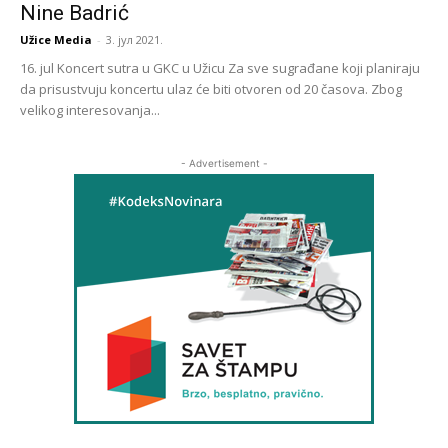
Nine Badrić
Užice Media
-
3. јул 2021.
16. jul Koncert sutra u GKC u Užicu Za sve sugrađane koji planiraju
da prisustvuju koncertu ulaz će biti otvoren od 20 časova. Zbog
velikog interesovanja...
- Advertisement -