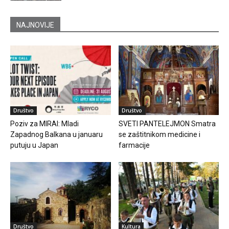
NAJNOVIJE
Društvo
Društvo
Poziv za MIRAI: Mladi
SVETI PANTELEJMON Smatra
Zapadnog Balkana u januaru
se zaštitnikom medicine i
putuju u Japan
farmacije
Društvo
Kultura