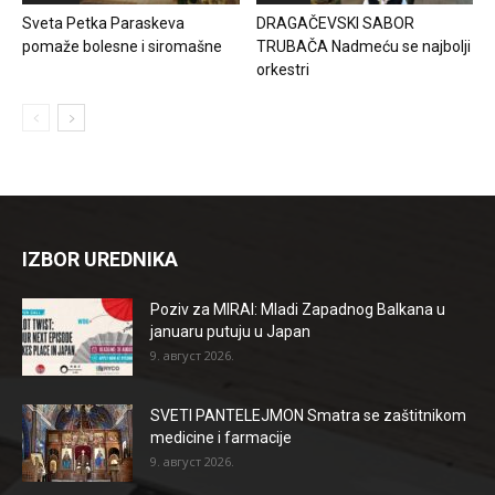
Sveta Petka Paraskeva
DRAGAČEVSKI SABOR
pomaže bolesne i siromašne
TRUBAČA Nadmeću se najbolji
orkestri
IZBOR UREDNIKA
Poziv za MIRAI: Mladi Zapadnog Balkana u
januaru putuju u Japan
9. август 2026.
SVETI PANTELEJMON Smatra se zaštitnikom
medicine i farmacije
9. август 2026.