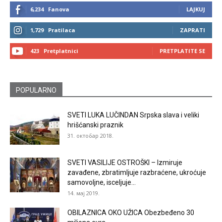
6,234
Fanova
LAJKUJ
1,729
Pratilaca
ZAPRATI
423
Pretplatnici
PRETPLATITE SE
POPULARNO
SVETI LUKA LUČINDAN Srpska slava i veliki
hrišćanski praznik
31. октобар 2018.
SVETI VASILIJE OSTROŠKI – Izmiruje
zavađene, zbratimljuje razbraćene, ukroćuje
samovoljne, isceljuje...
14. мај 2019.
OBILAZNICA OKO UŽICA Obezbeđeno 30