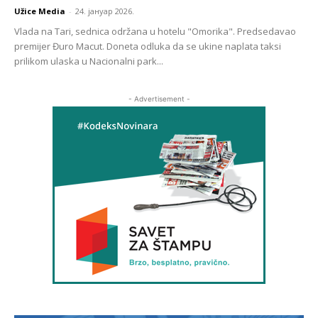
Užice Media
-
24. јануар 2026.
Vlada na Tari, sednica održana u hotelu "Omorika". Predsedavao
premijer Đuro Macut. Doneta odluka da se ukine naplata taksi
prilikom ulaska u Nacionalni park...
- Advertisement -