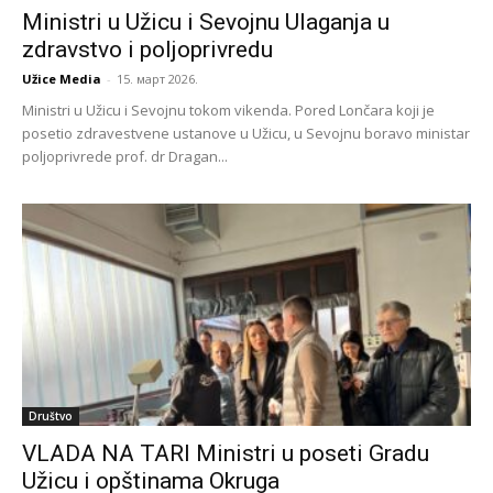
Ministri u Užicu i Sevojnu Ulaganja u
zdravstvo i poljoprivredu
Užice Media
-
15. март 2026.
Ministri u Užicu i Sevojnu tokom vikenda. Pored Lončara koji je
posetio zdravestvene ustanove u Užicu, u Sevojnu boravo ministar
poljoprivrede prof. dr Dragan...
Društvo
VLADA NA TARI Ministri u poseti Gradu
Užicu i opštinama Okruga