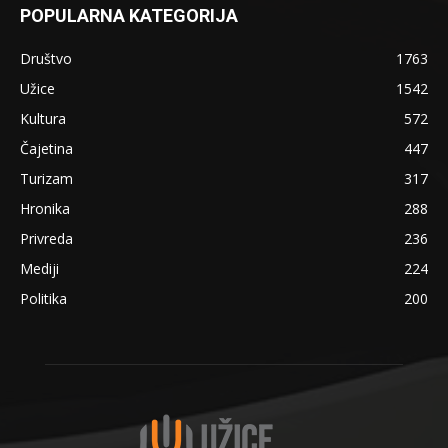
POPULARNA KATEGORIJA
Društvo
1763
Užice
1542
Kultura
572
Čajetina
447
Turizam
317
Hronika
288
Privreda
236
Mediji
224
Politika
200