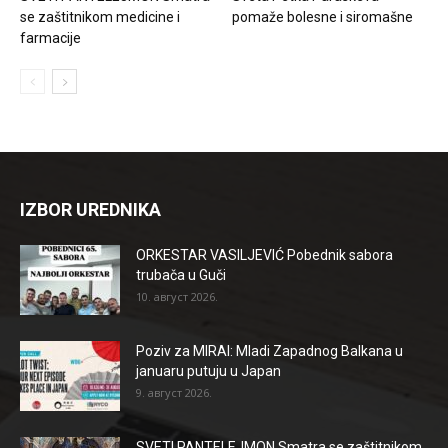
se zaštitnikom medicine i
pomaže bolesne i siromašne
farmacije
IZBOR UREDNIKA
ORKESTAR VASILJEVIĆ Pobednik sabora
trubača u Guči
10. август 2026.
Poziv za MIRAI: Mladi Zapadnog Balkana u
januaru putuju u Japan
9. август 2026.
SVETI PANTELEJMON Smatra se zaštitnikom