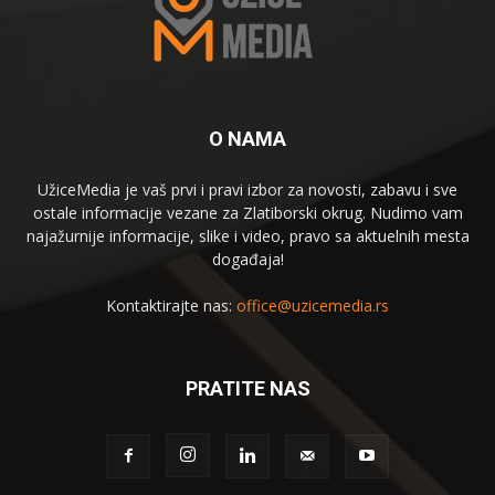
O NAMA
UžiceMedia je vaš prvi i pravi izbor za novosti, zabavu i sve
ostale informacije vezane za Zlatiborski okrug. Nudimo vam
najažurnije informacije, slike i video, pravo sa aktuelnih mesta
događaja!
Kontaktirajte nas:
office@uzicemedia.rs
PRATITE NAS