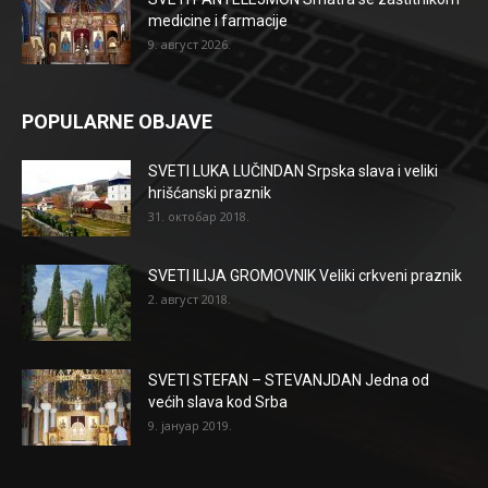
medicine i farmacije
9. август 2026.
POPULARNE OBJAVE
SVETI LUKA LUČINDAN Srpska slava i veliki
hrišćanski praznik
31. октобар 2018.
SVETI ILIJA GROMOVNIK Veliki crkveni praznik
2. август 2018.
SVETI STEFAN – STEVANJDAN Jedna od
većih slava kod Srba
9. јануар 2019.