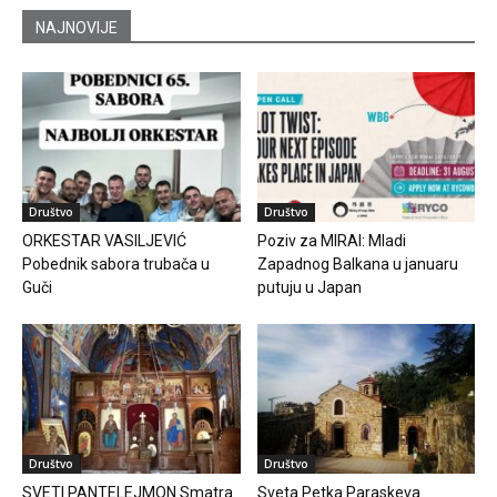
NAJNOVIJE
Društvo
Društvo
ORKESTAR VASILJEVIĆ
Poziv za MIRAI: Mladi
Pobednik sabora trubača u
Zapadnog Balkana u januaru
Guči
putuju u Japan
Društvo
Društvo
SVETI PANTELEJMON Smatra
Sveta Petka Paraskeva