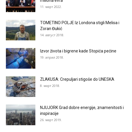
miliona evra
11. март 2022.
TOMETINO POLJE Iz Londona stigli Melisa i
Zoran Đukić
14. август 2018.
Izvor života i bigrene kade Stopića pećine
19. април 2018.
ZLAKUSA: Crepuljari stigoše do UNESKA
8. март 2018.
NJUJORK Grad dobre energije, znamenitosti i
inspiracije
26. март 2019.