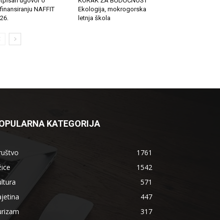
tpisan ugovor o
KORAK ZA BUDUĆNOST
finansiranju NAFFIT
Ekologija, mokrogorska
26.
letnja škola
OPULARNA KATEGORIJA
ruštvo
1761
ice
1542
ltura
571
jetina
447
urizam
317