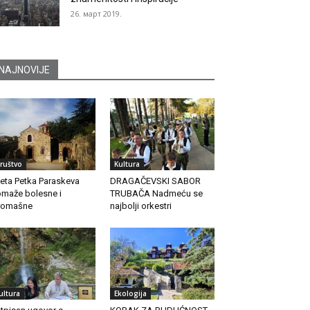
26. март 2019.
NAJNOVIJE
ruštvo
Kultura
eta Petka Paraskeva
DRAGAČEVSKI SABOR
maže bolesne i
TRUBAČA Nadmeću se
romašne
najbolji orkestri
ultura
Ekologija