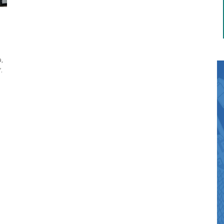
i
a,
.