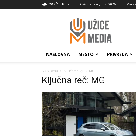
C
28.2
Субота, август 8, 2026
Marke
Užice
UžiceMedia
NASLOVNA
MESTO
PRIVREDA
Naslovna
Ključne reči
MG
Ključna reč: MG