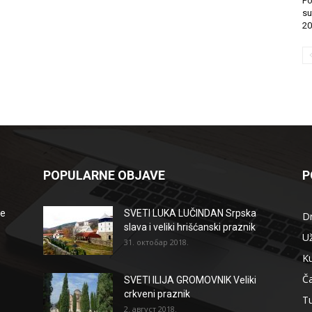
Po
su
20
POPULARNE OBJAVE
P
že
SVETI LUKA LUČINDAN Srpska
D
slava i veliki hrišćanski praznik
Už
31. октобар 2018.
Ku
Ča
SVETI ILIJA GROMOVNIK Veliki
crkveni praznik
T
2. август 2018.