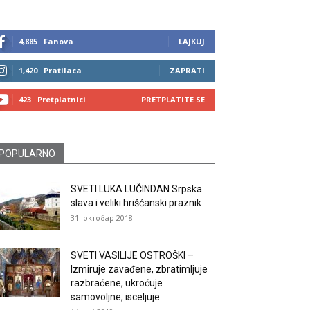
4,885
Fanova
LAJKUJ
1,420
Pratilaca
ZAPRATI
423
Pretplatnici
PRETPLATITE SE
POPULARNO
SVETI LUKA LUČINDAN Srpska
slava i veliki hrišćanski praznik
31. октобар 2018.
SVETI VASILIJE OSTROŠKI –
Izmiruje zavađene, zbratimljuje
razbraćene, ukroćuje
samovoljne, isceljuje...