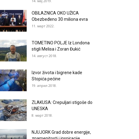
14. мај 2019.
OBILAZNICA OKO UŽICA
Obezbeđeno 30 miliona evra
11. март 2022.
TOMETINO POLJE Iz Londona
stigli Melisa i Zoran Đukić
14. август 2018.
Izvor života i bigrene kade
Stopića pećine
19. април 2018.
ZLAKUSA: Crepuljari stigoše do
UNESKA
8. март 2018.
NJUJORK Grad dobre energije,
znamenitosti i inspiracije