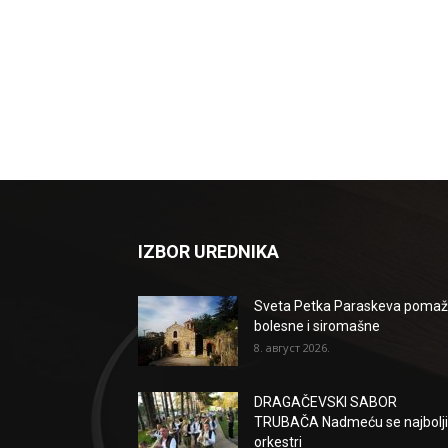
IZBOR UREDNIKA
Sveta Petka Paraskeva poma
bolesne i siromašne
8. август 2026.
DRAGAČEVSKI SABOR
TRUBAČA Nadmeću se najbolji
orkestri