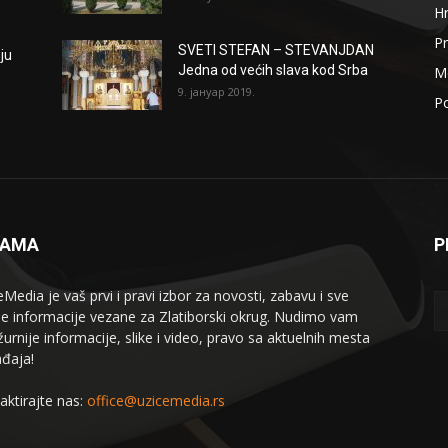
H
Pr
SVETI STEFAN – STEVANJDAN
ju
Jedna od većih slava kod Srba
Me
9. јануар 2019.
Po
NAMA
P
eMedia je vaš prvi i pravi izbor za novosti, zabavu i sve
le informacije vezane za Zlatiborski okrug. Nudimo vam
žurnije informacije, slike i video, pravo sa aktuelnih mesta
đaja!
aktirajte nas:
office@uzicemedia.rs