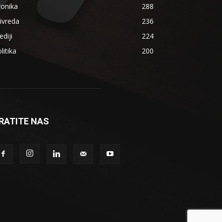
ronika
288
ivreda
236
diji
224
litika
200
RATITE NAS