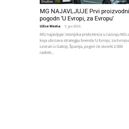
Društvo
MG NAJAVLJUJE Prvi proizvodn
pogodn ‘U Evropi, za Evropu’
Užice Media
-
5. јун 2026.
MG najavljuje: Istorijska prekretnica u razvoju MG-
koja ubrzava strategiju brenda ‘U Evropi, za Evropu’
Lociran u Galiciji, Španija, pogon će stvoriti 2.000
radnih...