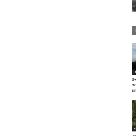
D
Sv
po
si
K