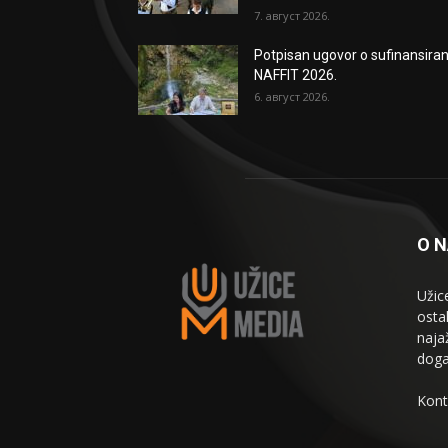
7. август 2026.
Potpisan ugovor o sufinansiran
NAFFIT 2026.
6. август 2026.
O 
Užic
osta
naja
doga
Kont