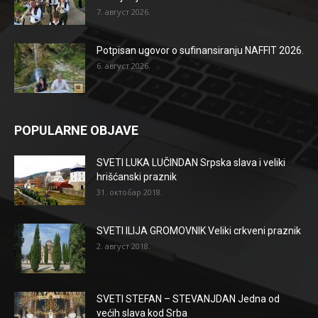
7. август 2026.
Potpisan ugovor o sufinansiranju NAFFIT 2026.
6. август 2026.
POPULARNE OBJAVE
SVETI LUKA LUČINDAN Srpska slava i veliki
hrišćanski praznik
31. октобар 2018.
SVETI ILIJA GROMOVNIK Veliki crkveni praznik
2. август 2018.
SVETI STEFAN – STEVANJDAN Jedna od
većih slava kod Srba