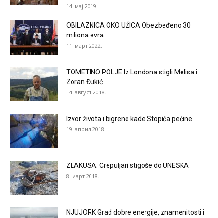
14. мај 2019.
OBILAZNICA OKO UŽICA Obezbeđeno 30
miliona evra
11. март 2022.
TOMETINO POLJE Iz Londona stigli Melisa i
Zoran Đukić
14. август 2018.
Izvor života i bigrene kade Stopića pećine
19. април 2018.
ZLAKUSA: Crepuljari stigoše do UNESKA
8. март 2018.
NJUJORK Grad dobre energije, znamenitosti i