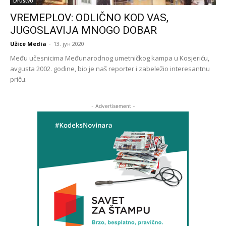
Društvo
VREMEPLOV: ODLIČNO KOD VAS,
JUGOSLAVIJA MNOGO DOBAR
Užice Media
-
13. јун 2020.
Među učesnicima Međunarodnog umetničkog kampa u Kosjeriću,
avgusta 2002. godine, bio je naš reporter i zabeležio interesantnu
priču.
- Advertisement -