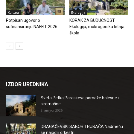
Kultura
Ekologija
Potpisan ugovor o
KORAK ZA BUDUĆNOST
sufinansiranju NAFFIT 2026.
Ekologija, mokrogorska letnja
škola
IZBOR UREDNIKA
Sveta Petka Paraskeva pomaže bolesne i
siromašne
8. август 2026.
DRAGAČEVSKI SABOR TRUBAČA Nadmeću
se najbolji orkestri