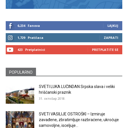
6,234
Fanova
LAJKUJ
1,729
Pratilaca
ZAPRATI
423
Pretplatnici
PRETPLATITE SE
POPULARNO
SVETI LUKA LUČINDAN Srpska slava i veliki
hrišćanski praznik
31. октобар 2018.
SVETI VASILIJE OSTROŠKI – Izmiruje
zavađene, zbratimljuje razbraćene, ukroćuje
samovoljne, isceljuje...