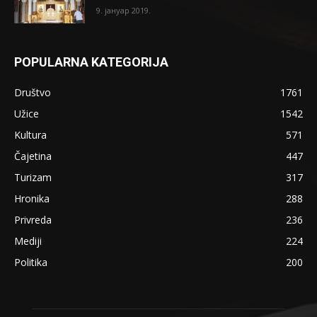
9. јануар 2019.
POPULARNA KATEGORIJA
Društvo
1761
Užice
1542
Kultura
571
Čajetina
447
Turizam
317
Hronika
288
Privreda
236
Mediji
224
Politika
200