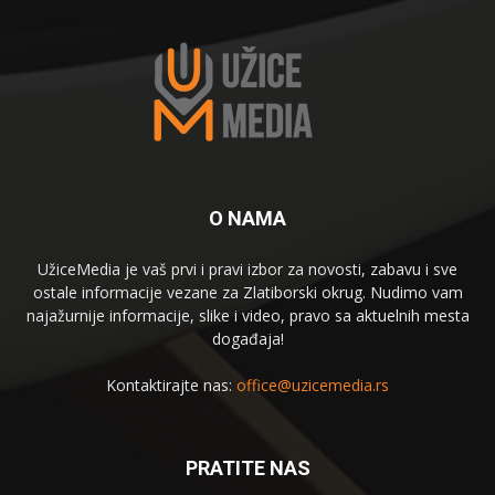
O NAMA
UžiceMedia je vaš prvi i pravi izbor za novosti, zabavu i sve
ostale informacije vezane za Zlatiborski okrug. Nudimo vam
najažurnije informacije, slike i video, pravo sa aktuelnih mesta
događaja!
Kontaktirajte nas:
office@uzicemedia.rs
PRATITE NAS