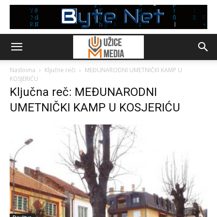
Naslovna
Ključne reči
MEĐUNARODNI UMETNIČKI KAMP U
KOSJERIĆU
Ključna reč: MEĐUNARODNI
UMETNIČKI KAMP U KOSJERIĆU