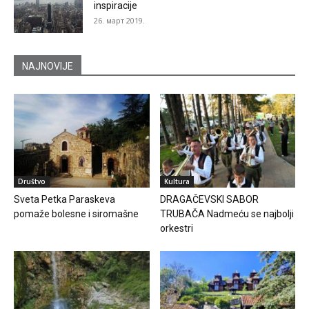
inspiracije
26. март 2019.
NAJNOVIJE
Društvo
Kultura
Sveta Petka Paraskeva
DRAGAČEVSKI SABOR
pomaže bolesne i siromašne
TRUBAČA Nadmeću se najbolji
orkestri