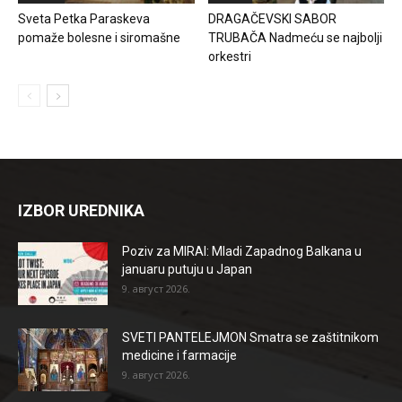
Sveta Petka Paraskeva
DRAGAČEVSKI SABOR
pomaže bolesne i siromašne
TRUBAČA Nadmeću se najbolji
orkestri
IZBOR UREDNIKA
Poziv za MIRAI: Mladi Zapadnog Balkana u
januaru putuju u Japan
9. август 2026.
SVETI PANTELEJMON Smatra se zaštitnikom
medicine i farmacije
9. август 2026.