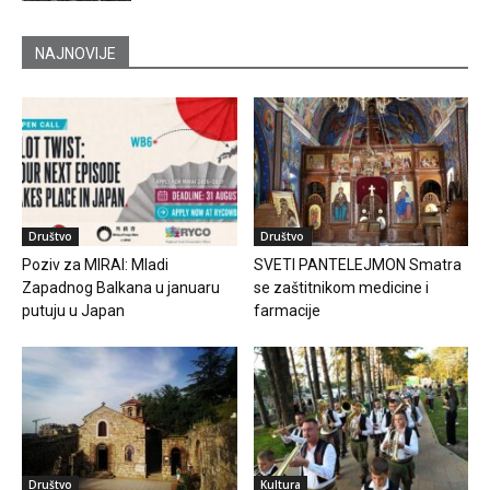
NAJNOVIJE
Društvo
Društvo
Poziv za MIRAI: Mladi
SVETI PANTELEJMON Smatra
Zapadnog Balkana u januaru
se zaštitnikom medicine i
putuju u Japan
farmacije
Društvo
Kultura