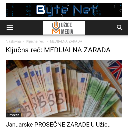
Naslovna
Ključne reči
MEDIJALNA ZARADA
Ključna reč: MEDIJALNA ZARADA
Privreda
Januarske PROSEČNE ZARADE U Užicu