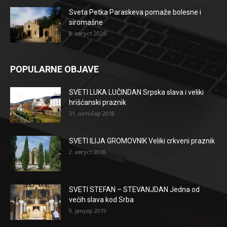
Sveta Petka Paraskeva pomaže bolesne i
siromašne
8. август 2026.
POPULARNE OBJAVE
SVETI LUKA LUČINDAN Srpska slava i veliki
hrišćanski praznik
31. октобар 2018.
SVETI ILIJA GROMOVNIK Veliki crkveni praznik
2. август 2018.
SVETI STEFAN – STEVANJDAN Jedna od
većih slava kod Srba
9. јануар 2019.