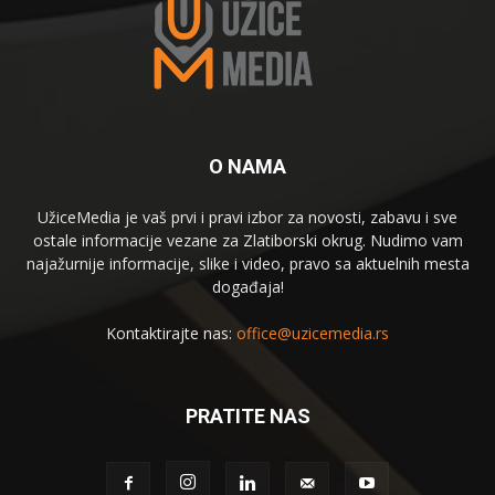
O NAMA
UžiceMedia je vaš prvi i pravi izbor za novosti, zabavu i sve
ostale informacije vezane za Zlatiborski okrug. Nudimo vam
najažurnije informacije, slike i video, pravo sa aktuelnih mesta
događaja!
Kontaktirajte nas:
office@uzicemedia.rs
PRATITE NAS