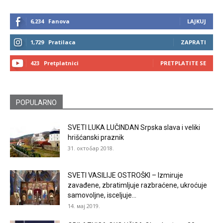
6,234
Fanova
LAJKUJ
1,729
Pratilaca
ZAPRATI
423
Pretplatnici
PRETPLATITE SE
POPULARNO
SVETI LUKA LUČINDAN Srpska slava i veliki
hrišćanski praznik
31. октобар 2018.
SVETI VASILIJE OSTROŠKI – Izmiruje
zavađene, zbratimljuje razbraćene, ukroćuje
samovoljne, isceljuje...
14. мај 2019.