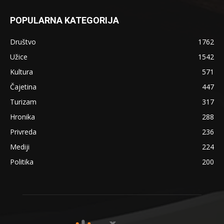
POPULARNA KATEGORIJA
Društvo
1762
Užice
1542
Kultura
571
Čajetina
447
Turizam
317
Hronika
288
Privreda
236
Mediji
224
Politika
200