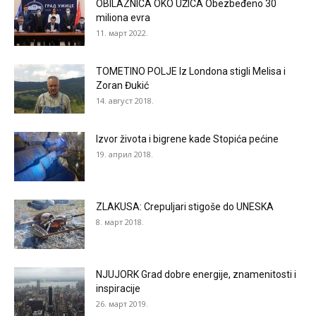
OBILAZNICA OKO UŽICA Obezbeđeno 30
miliona evra
11. март 2022.
TOMETINO POLJE Iz Londona stigli Melisa i
Zoran Đukić
14. август 2018.
Izvor života i bigrene kade Stopića pećine
19. април 2018.
ZLAKUSA: Crepuljari stigoše do UNESKA
8. март 2018.
NJUJORK Grad dobre energije, znamenitosti i
inspiracije
26. март 2019.