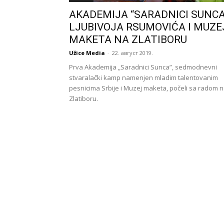
AKADEMIJA “SARADNICI SUNCA
LJUBIVOJA RSUMOVIĆA I MUZE
MAKETA NA ZLATIBORU
Užice Media
-
22. август 2019.
Prva Akademija „Saradnici Sunca”, sedmodnevni
stvaralački kamp namenjen mladim talentovanim
pesnicima Srbije i Muzej maketa, počeli sa radom 
Zlatiboru.