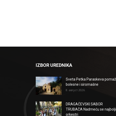
IZBOR UREDNIKA
Sveta Petka Paraskeva poma
bolesne i siromašne
8. август 2026.
DRAGAČEVSKI SABOR
TRUBAČA Nadmeću se najbolji
orkestri