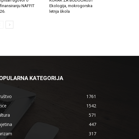
tpisan ugovor o
KORAK ZA BUDUĆNOST
finansiranju NAFFIT
Ekologija, mokrogorska
26.
letnja škola
OPULARNA KATEGORIJA
ruštvo
1761
ice
1542
ltura
571
jetina
447
urizam
317