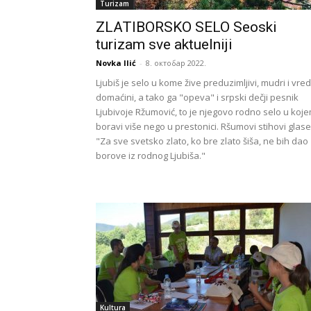
Turizam
ZLATIBORSKO SELO Seoski
turizam sve aktuelniji
Novka Ilić
-
8. октобар 2022.
Ljubiš je selo u kome žive preduzimljivi, mudri i vred
domaćini, a tako ga "opeva" i srpski dečji pesnik
Ljubivoje Ržumović, to je njegovo rodno selo u koj
boravi više nego u prestonici. Ršumovi stihovi glase
"Za sve svetsko zlato, ko bre zlato šiša, ne bih dao
borove iz rodnog Ljubiša."
Kultura