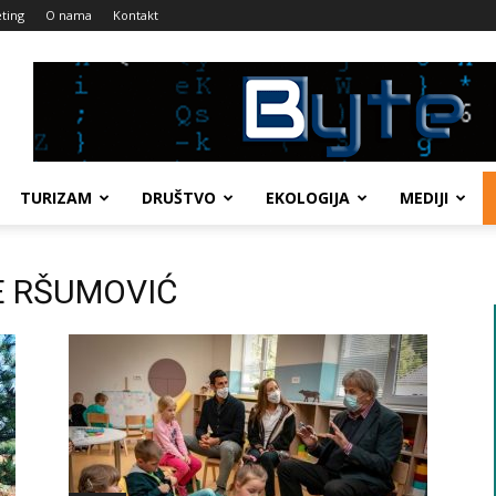
ting
O nama
Kontakt
TURIZAM
DRUŠTVO
EKOLOGIJA
MEDIJI
JE RŠUMOVIĆ