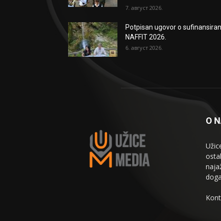
7. август 2026.
Potpisan ugovor o sufinansiran
NAFFIT 2026.
6. август 2026.
O 
Užic
osta
naja
doga
Kont