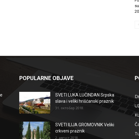
Po
su
20
POPULARNE OBJAVE
P
že
SVETI LUKA LUČINDAN Srpska
D
slava i veliki hrišćanski praznik
Už
31. октобар 2018.
Ku
Ča
SVETI ILIJA GROMOVNIK Veliki
crkveni praznik
T
2. август 2018.