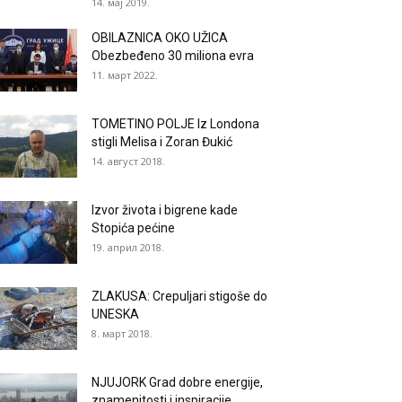
14. мај 2019.
OBILAZNICA OKO UŽICA
Obezbeđeno 30 miliona evra
11. март 2022.
TOMETINO POLJE Iz Londona
stigli Melisa i Zoran Đukić
14. август 2018.
Izvor života i bigrene kade
Stopića pećine
19. април 2018.
ZLAKUSA: Crepuljari stigoše do
UNESKA
8. март 2018.
NJUJORK Grad dobre energije,
znamenitosti i inspiracije