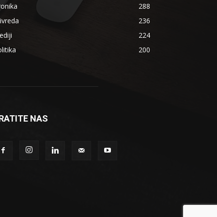
ronika
288
ivreda
236
diji
224
litika
200
RATITE NAS