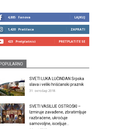
4,885
Fanova
LAJKUJ
1,420
Pratilaca
ZAPRATI
423
Pretplatnici
PRETPLATITE SE
POPULARNO
SVETI LUKA LUČINDAN Srpska
slava i veliki hrišćanski praznik
31. октобар 2018.
SVETI VASILIJE OSTROŠKI –
Izmiruje zavađene, zbratimljuje
razbraćene, ukroćuje
samovoljne, isceljuje...