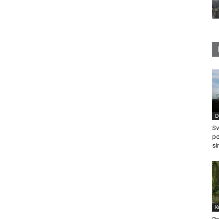
D
Sv
po
si
K