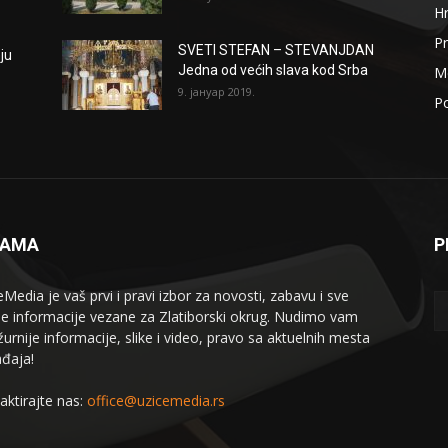
H
Pr
SVETI STEFAN – STEVANJDAN
ju
Jedna od većih slava kod Srba
Me
9. јануар 2019.
Po
NAMA
P
eMedia je vaš prvi i pravi izbor za novosti, zabavu i sve
le informacije vezane za Zlatiborski okrug. Nudimo vam
žurnije informacije, slike i video, pravo sa aktuelnih mesta
đaja!
aktirajte nas:
office@uzicemedia.rs