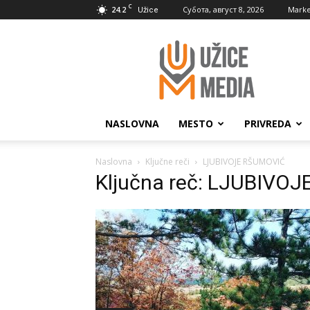
C
24.2
Субота, август 8, 2026
Marke
Užice
UžiceMedia
NASLOVNA
MESTO
PRIVREDA
Naslovna
Ključne reči
LJUBIVOJE RŠUMOVIĆ
Ključna reč: LJUBIVO