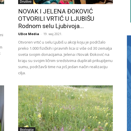
Društvo
NOVAK I JELENA ĐOKOVIĆ
OTVORILI VRTIĆ U LJUBIŠU
Rodnom selu Ljubivoja...
Užice Media
-
19. мај 2021.
ni
Otvoren vrtić u selu Ljubiš u akciji koju je podržalo
em
preko 1.000 fizičkih i pravnih lica iz više od 30 zemalja
:
sveta svojim donacijama. Jelena i Novak Đoković na
kraju su svojim ličnim sredstvima duplirali prikupljenu
sumu, podržavši time na još jedan način realizaciju
cilja.
Ekologija