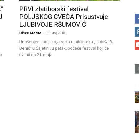
”
PRVI zlatiborski festival
J
POLJSKOG CVEĆA Prisustvuje
LJUBIVOJE RŠUMOVIĆ
Užice Media
-
18. мај 2018.
Unošenjem poljskog cveća u biblioteku „Ljubiša R.
Đenić“ u Čajetini, u petak, počeće festival koji će
na
trajati do 21. maja.