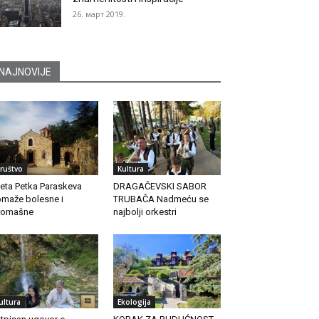
26. март 2019.
NAJNOVIJE
ruštvo
Kultura
eta Petka Paraskeva
DRAGAČEVSKI SABOR
maže bolesne i
TRUBAČA Nadmeću se
romašne
najbolji orkestri
ultura
Ekologija