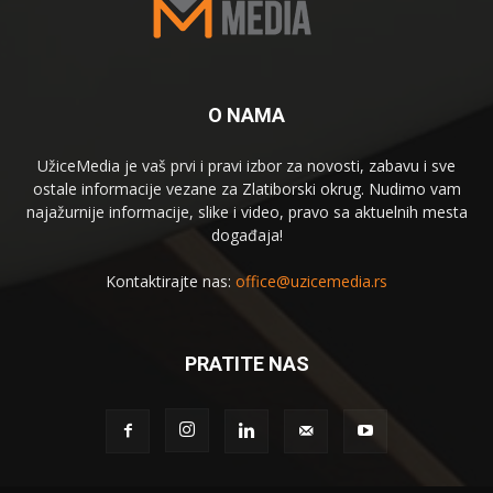
O NAMA
UžiceMedia je vaš prvi i pravi izbor za novosti, zabavu i sve
ostale informacije vezane za Zlatiborski okrug. Nudimo vam
najažurnije informacije, slike i video, pravo sa aktuelnih mesta
događaja!
Kontaktirajte nas:
office@uzicemedia.rs
PRATITE NAS