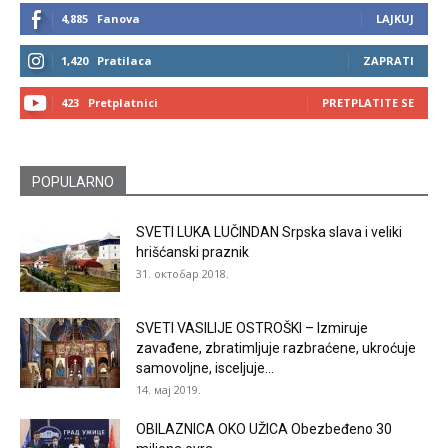
4,885
Fanova
LAJKUJ
1,420
Pratilaca
ZAPRATI
423
Pretplatnici
PRETPLATITE SE
POPULARNO
SVETI LUKA LUČINDAN Srpska slava i veliki
hrišćanski praznik
31. октобар 2018.
SVETI VASILIJE OSTROŠKI – Izmiruje
zavađene, zbratimljuje razbraćene, ukroćuje
samovoljne, isceljuje...
14. мај 2019.
OBILAZNICA OKO UŽICA Obezbeđeno 30