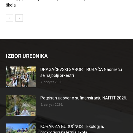
škola
IZBOR UREDNIKA
DRAGAČEVSKI SABOR TRUBAČA Nadmeću
se najbolji orkestri
7. август 2026.
Potpisan ugovor o sufinansiranju NAFFIT 2026.
6. август 2026.
KORAK ZA BUDUĆNOST Ekologija,
mokrogorska letnja škola