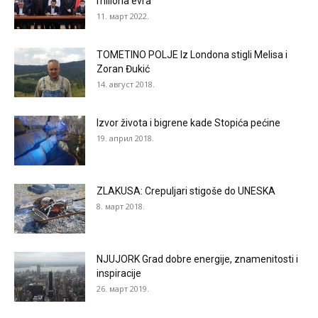
miliona evra
11. март 2022.
TOMETINO POLJE Iz Londona stigli Melisa i
Zoran Đukić
14. август 2018.
Izvor života i bigrene kade Stopića pećine
19. април 2018.
ZLAKUSA: Crepuljari stigoše do UNESKA
8. март 2018.
NJUJORK Grad dobre energije, znamenitosti i
inspiracije
26. март 2019.