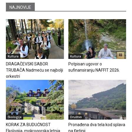
NAJNOVIJE
Kultura
Kultura
DRAGAČEVSKI SABOR
Potpisan ugovor o
TRUBAČA Nadmeću se najbolji
sufinansiranju NAFFIT 2026.
orkestri
Ekologija
Društvo
KORAK ZA BUDUĆNOST
Pronađena dva tela kod splava
Ekologija, mokrogorska letnja
na Đetinji