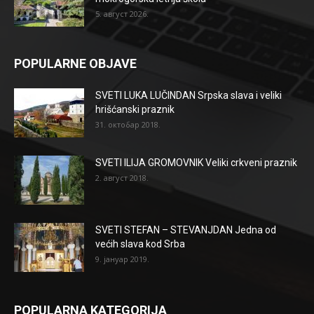
5. август 2026.
POPULARNE OBJAVE
SVETI LUKA LUČINDAN Srpska slava i veliki
hrišćanski praznik
31. октобар 2018.
SVETI ILIJA GROMOVNIK Veliki crkveni praznik
2. август 2018.
SVETI STEFAN – STEVANJDAN Jedna od
većih slava kod Srba
9. јануар 2019.
POPULARNA KATEGORIJA