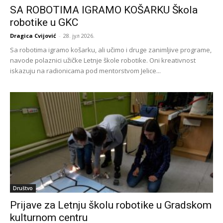
SA ROBOTIMA IGRAMO KOŠARKU Škola
robotike u GKC
Dragica Cvijović
-
28. јул 2026.
Sa robotima igramo košarku, ali učimo i druge zanimljive programe,
navode polaznici užičke Letnje škole robotike. Oni kreativnost
iskazuju na radionicama pod mentorstvom Jelice...
Društvo
Prijave za Letnju školu robotike u Gradskom
kulturnom centru