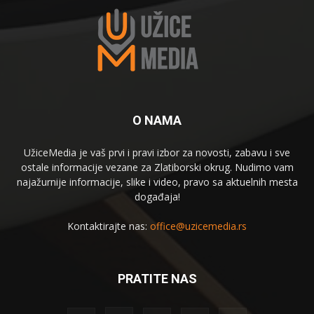
O NAMA
UžiceMedia je vaš prvi i pravi izbor za novosti, zabavu i sve
ostale informacije vezane za Zlatiborski okrug. Nudimo vam
najažurnije informacije, slike i video, pravo sa aktuelnih mesta
događaja!
Kontaktirajte nas:
office@uzicemedia.rs
PRATITE NAS