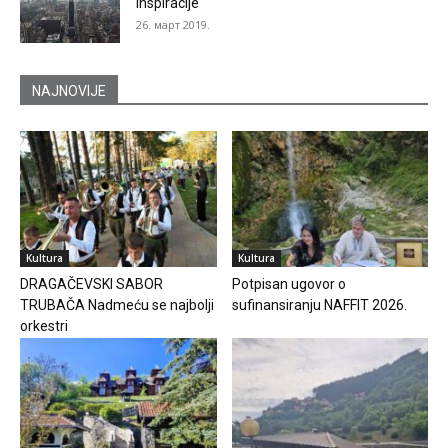
inspiracije
26. март 2019.
NAJNOVIJE
Kultura
Kultura
DRAGAČEVSKI SABOR
Potpisan ugovor o
TRUBAČA Nadmeću se najbolji
sufinansiranju NAFFIT 2026.
orkestri