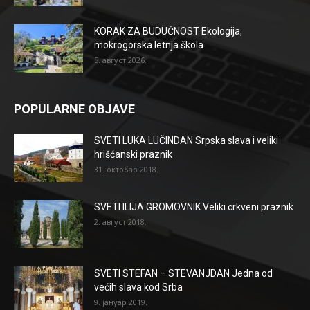
KORAK ZA BUDUĆNOST Ekologija,
mokrogorska letnja škola
5. август 2026.
POPULARNE OBJAVE
SVETI LUKA LUČINDAN Srpska slava i veliki
hrišćanski praznik
31. октобар 2018.
SVETI ILIJA GROMOVNIK Veliki crkveni praznik
2. август 2018.
SVETI STEFAN – STEVANJDAN Jedna od
većih slava kod Srba
9. јануар 2019.