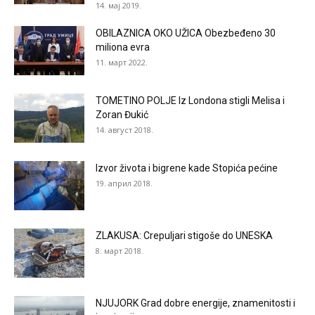
14. мај 2019.
OBILAZNICA OKO UŽICA Obezbeđeno 30
miliona evra
11. март 2022.
TOMETINO POLJE Iz Londona stigli Melisa i
Zoran Đukić
14. август 2018.
Izvor života i bigrene kade Stopića pećine
19. април 2018.
ZLAKUSA: Crepuljari stigoše do UNESKA
8. март 2018.
NJUJORK Grad dobre energije, znamenitosti i