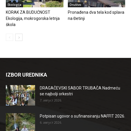
Ekologija
Društvo
KORAK ZA BUDUĆNOST
Pronađena dva tela kod splava
Ekologija, mokrogorska letnja
na Đetinji
škola
IZBOR UREDNIKA
DRAGAČEVSKI SABOR TRUBAČA Nadmeću
se najbolji orkestri
7. август 2026.
Potpisan ugovor o sufinansiranju NAFFIT 2026.
6. август 2026.