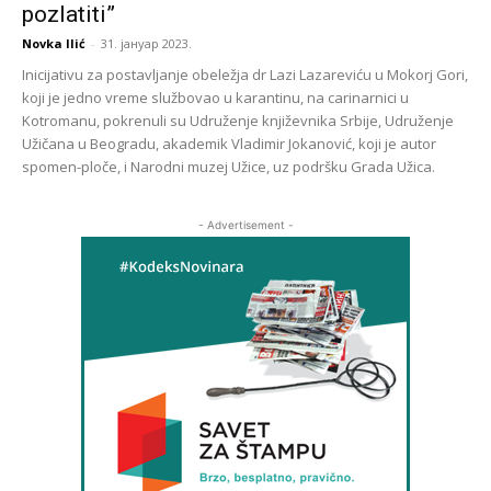
pozlatiti”
Novka Ilić
-
31. јануар 2023.
Inicijativu za postavljanje obeležja dr Lazi Lazareviću u Mokorj Gori,
koji je jedno vreme službovao u karantinu, na carinarnici u
Kotromanu, pokrenuli su Udruženje književnika Srbije, Udruženje
Užičana u Beogradu, akademik Vladimir Jokanović, koji je autor
spomen-ploče, i Narodni muzej Užice, uz podršku Grada Užica.
- Advertisement -