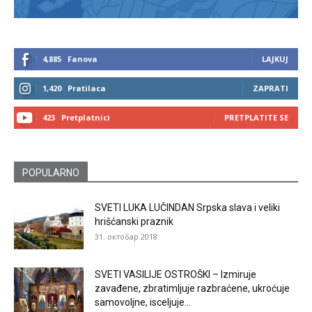
4,885
Fanova
LAJKUJ
1,420
Pratilaca
ZAPRATI
423
Pretplatnici
PRETPLATITE SE
POPULARNO
SVETI LUKA LUČINDAN Srpska slava i veliki
hrišćanski praznik
31. октобар 2018.
SVETI VASILIJE OSTROŠKI – Izmiruje
zavađene, zbratimljuje razbraćene, ukroćuje
samovoljne, isceljuje...