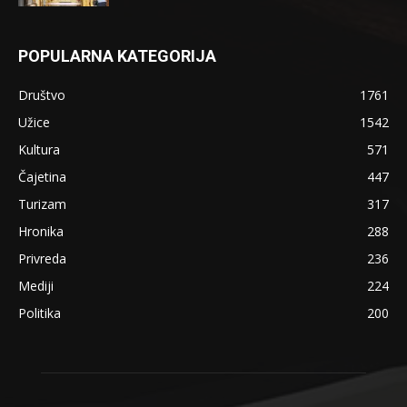
POPULARNA KATEGORIJA
Društvo
1761
Užice
1542
Kultura
571
Čajetina
447
Turizam
317
Hronika
288
Privreda
236
Mediji
224
Politika
200