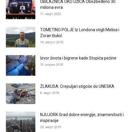
OBILAZNICA OKO UŽICA Obezbeđeno 30
miliona evra
11. март 2022.
TOMETINO POLJE Iz Londona stigli Melisa i
Zoran Đukić
14. август 2018.
Izvor života i bigrene kade Stopića pećine
19. април 2018.
ZLAKUSA: Crepuljari stigoše do UNESKA
8. март 2018.
NJUJORK Grad dobre energije, znamenitosti i
inspiracije
26. март 2019.