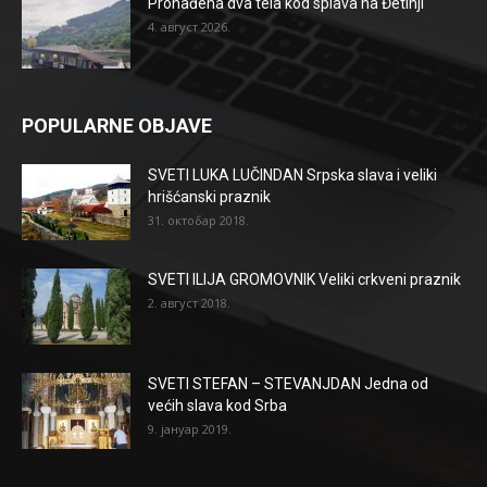
Pronađena dva tela kod splava na Đetinji
4. август 2026.
POPULARNE OBJAVE
SVETI LUKA LUČINDAN Srpska slava i veliki
hrišćanski praznik
31. октобар 2018.
SVETI ILIJA GROMOVNIK Veliki crkveni praznik
2. август 2018.
SVETI STEFAN – STEVANJDAN Jedna od
većih slava kod Srba
9. јануар 2019.