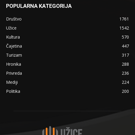
POPULARNA KATEGORIJA
Društvo
1761
Užice
1542
Kultura
570
Čajetina
447
Turizam
317
Hronika
288
Privreda
236
Mediji
224
Politika
200