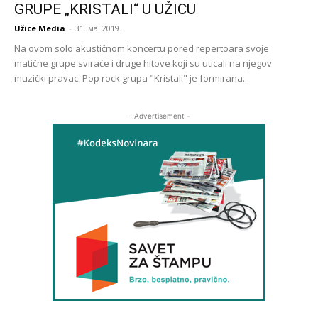
GRUPE „KRISTALI“ U UŽICU
Užice Media
-
31. мај 2019.
Na ovom solo akustičnom koncertu pored repertoara svoje
matične grupe sviraće i druge hitove koji su uticali na njegov
muzički pravac. Pop rock grupa "Kristali" je formirana...
- Advertisement -