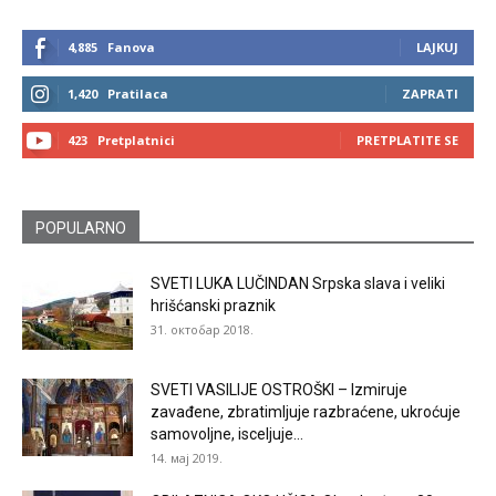
4,885
Fanova
LAJKUJ
1,420
Pratilaca
ZAPRATI
423
Pretplatnici
PRETPLATITE SE
POPULARNO
SVETI LUKA LUČINDAN Srpska slava i veliki
hrišćanski praznik
31. октобар 2018.
SVETI VASILIJE OSTROŠKI – Izmiruje
zavađene, zbratimljuje razbraćene, ukroćuje
samovoljne, isceljuje...
14. мај 2019.