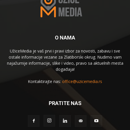
O NAMA
UžiceMedia je vaš prvi i pravi izbor za novosti, zabavu i sve
ostale informacije vezane za Zlatiborski okrug. Nudimo vam
najažurnije informacije, slike i video, pravo sa aktuelnih mesta
događaja!
Kontaktirajte nas:
office@uzicemedia.rs
PRATITE NAS