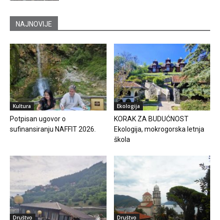
NAJNOVIJE
Kultura
Ekologija
Potpisan ugovor o
KORAK ZA BUDUĆNOST
sufinansiranju NAFFIT 2026.
Ekologija, mokrogorska letnja
škola
Društvo
Društvo