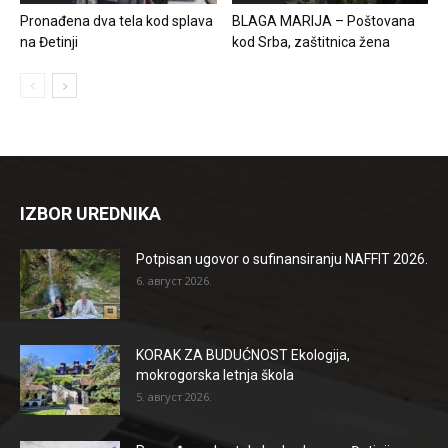
Pronađena dva tela kod splava
BLAGA MARIJA – Poštovana
na Đetinji
kod Srba, zaštitnica žena
IZBOR UREDNIKA
Potpisan ugovor o sufinansiranju NAFFIT 2026.
6. август 2026.
KORAK ZA BUDUĆNOST Ekologija,
mokrogorska letnja škola
5. август 2026.