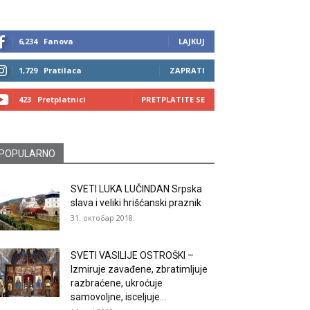
6,234
Fanova
LAJKUJ
1,729
Pratilaca
ZAPRATI
423
Pretplatnici
PRETPLATITE SE
POPULARNO
SVETI LUKA LUČINDAN Srpska
slava i veliki hrišćanski praznik
31. октобар 2018.
SVETI VASILIJE OSTROŠKI –
Izmiruje zavađene, zbratimljuje
razbraćene, ukroćuje
samovoljne, isceljuje...