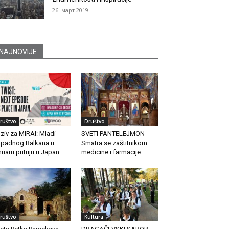
26. март 2019.
NAJNOVIJE
ruštvo
Društvo
ziv za MIRAI: Mladi
SVETI PANTELEJMON
padnog Balkana u
Smatra se zaštitnikom
nuaru putuju u Japan
medicine i farmacije
ruštvo
Kultura