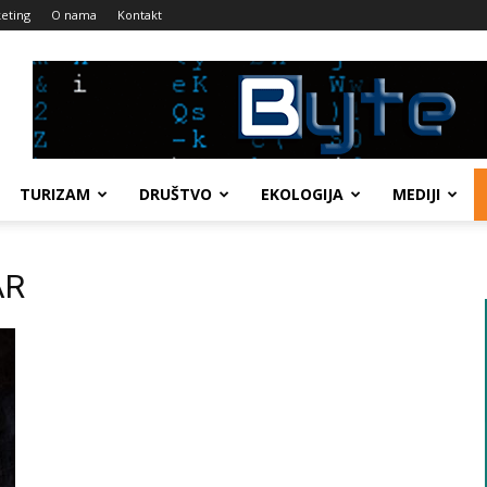
eting
O nama
Kontakt
TURIZAM
DRUŠTVO
EKOLOGIJA
MEDIJI
AR