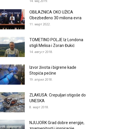
14. мај 2019.
OBILAZNICA OKO UŽICA
Obezbeđeno 30 miliona evra
11. март 2022.
TOMETINO POLJE Iz Londona
stigli Melisa i Zoran Đukić
14. август 2018.
Izvor života i bigrene kade
Stopića pećine
19. април 2018.
ZLAKUSA: Crepuljari stigoše do
UNESKA
8. март 2018.
NJUJORK Grad dobre energije,
znamenitosti i inspiracije