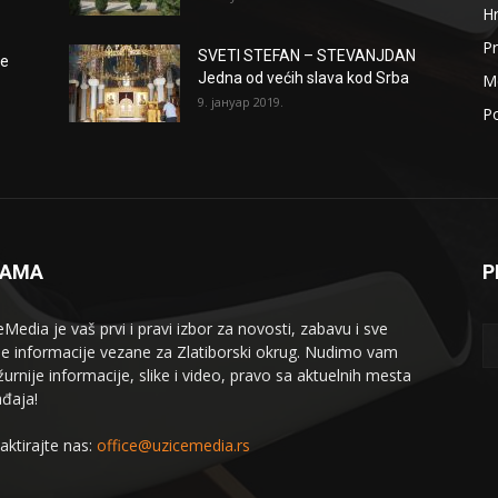
H
Pr
SVETI STEFAN – STEVANJDAN
že
Jedna od većih slava kod Srba
Me
9. јануар 2019.
Po
NAMA
P
eMedia je vaš prvi i pravi izbor za novosti, zabavu i sve
le informacije vezane za Zlatiborski okrug. Nudimo vam
žurnije informacije, slike i video, pravo sa aktuelnih mesta
đaja!
aktirajte nas:
office@uzicemedia.rs