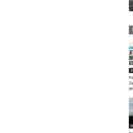
D
Po
Za
ja
D