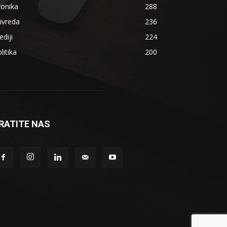
ronika
288
ivreda
236
diji
224
litika
200
RATITE NAS