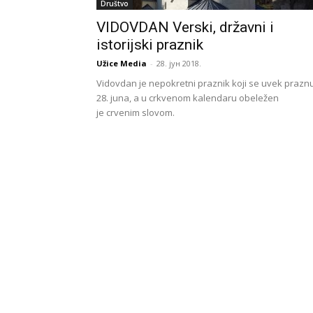
Društvo
VIDOVDAN Verski, državni i
istorijski praznik
Užice Media
-
28. јун 2018.
Vidovdan je nepokretni praznik koji se uvek prazn
28. juna, a u crkvenom kalendaru obeležen
je crvenim slovom.