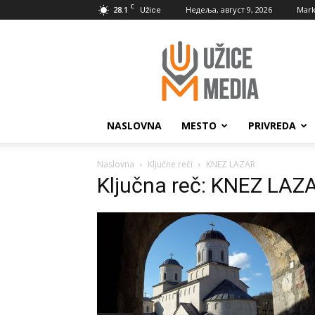
C
28.1
Недеља, август 9, 2026
Mark
Užice
UžiceMedia
NASLOVNA
MESTO
PRIVREDA
Naslovna
Ključne reči
KNEZ LAZAR
Ključna reč: KNEZ LAZ