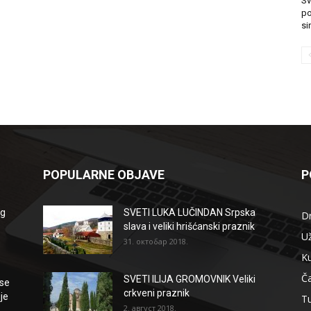
Sv
po
si
POPULARNE OBJAVE
P
og
SVETI LUKA LUČINDAN Srpska
D
slava i veliki hrišćanski praznik
Už
31. октобар 2018.
Ku
Ča
SVETI ILIJA GROMOVNIK Veliki
se
crkveni praznik
je
T
2. август 2018.