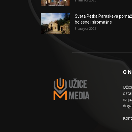
9. август 2026.
Sveta Petka Paraskeva poma
bolesne i siromašne
8. август 2026.
O 
Užic
osta
naja
doga
Kont