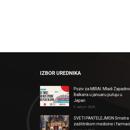
IZBOR UREDNIKA
Poziv za MIRAI: Mladi Zapadn
Balkana u januaru putuju u
Japan
9. август 2026.
SVETI PANTELEJMON Smatra 
zaštitnikom medicine i farmaci