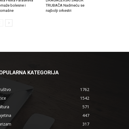
eta Petka Paraskeva
DRAGAČEVSKI SABOR
maže bolesne i
TRUBAČA Nadmeću se
romašne
najbolji orkestri
OPULARNA KATEGORIJA
ruštvo
1762
ice
1542
ltura
571
jetina
447
urizam
317