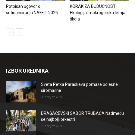
Potpisan ugovor o
KORAK ZA BUDUĆNOST
sufinansiranju NAFFIT 2026.
Ekologija, mokrogorska letnja
škola
IZBOR UREDNIKA
Sveta Petka Paraskeva pomaže bolesne i
siromašne
8. август 2026.
DRAGAČEVSKI SABOR TRUBAČA Nadmeću
se najbolji orkestri
7. август 2026.