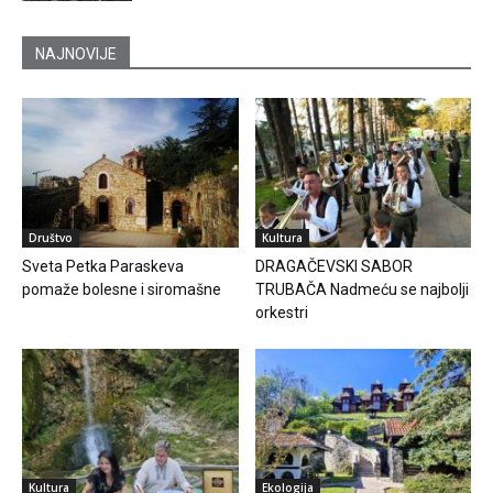
NAJNOVIJE
Društvo
Kultura
Sveta Petka Paraskeva
DRAGAČEVSKI SABOR
pomaže bolesne i siromašne
TRUBAČA Nadmeću se najbolji
orkestri
Kultura
Ekologija