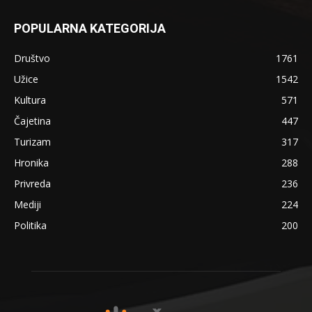
POPULARNA KATEGORIJA
Društvo
1761
Užice
1542
Kultura
571
Čajetina
447
Turizam
317
Hronika
288
Privreda
236
Mediji
224
Politika
200