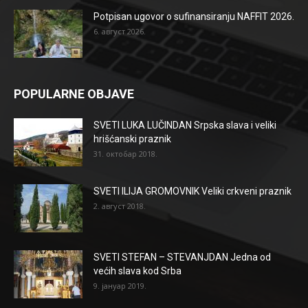
Potpisan ugovor o sufinansiranju NAFFIT 2026.
6. август 2026.
POPULARNE OBJAVE
SVETI LUKA LUČINDAN Srpska slava i veliki
hrišćanski praznik
31. октобар 2018.
SVETI ILIJA GROMOVNIK Veliki crkveni praznik
2. август 2018.
SVETI STEFAN – STEVANJDAN Jedna od
većih slava kod Srba
9. јануар 2019.