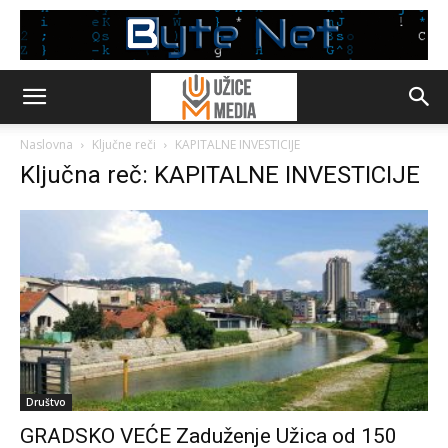
Naslovna
Ključne reči
KAPITALNE INVESTICIJE
Ključna reč: KAPITALNE INVESTICIJE
Društvo
GRADSKO VEĆE Zaduženje Užica od 150