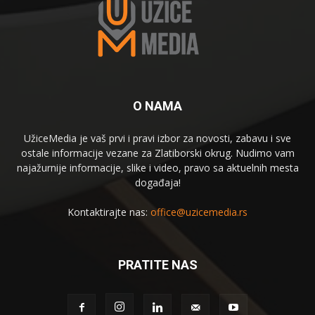
O NAMA
UžiceMedia je vaš prvi i pravi izbor za novosti, zabavu i sve
ostale informacije vezane za Zlatiborski okrug. Nudimo vam
najažurnije informacije, slike i video, pravo sa aktuelnih mesta
događaja!
Kontaktirajte nas:
office@uzicemedia.rs
PRATITE NAS