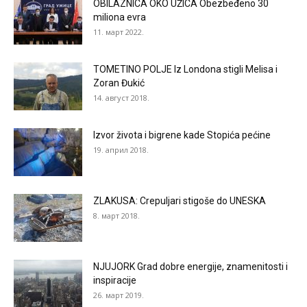
OBILAZNICA OKO UŽICA Obezbeđeno 30
miliona evra
11. март 2022.
TOMETINO POLJE Iz Londona stigli Melisa i
Zoran Đukić
14. август 2018.
Izvor života i bigrene kade Stopića pećine
19. април 2018.
ZLAKUSA: Crepuljari stigoše do UNESKA
8. март 2018.
NJUJORK Grad dobre energije, znamenitosti i
inspiracije
26. март 2019.