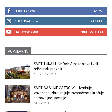
4,885
Fanova
LAJKUJ
1,420
Pratilaca
ZAPRATI
423
Pretplatnici
PRETPLATITE SE
POPULARNO
SVETI LUKA LUČINDAN Srpska slava i veliki
hrišćanski praznik
31. октобар 2018.
SVETI VASILIJE OSTROŠKI – Izmiruje
zavađene, zbratimljuje razbraćene, ukroćuje
samovoljne, isceljuje...
14. мај 2019.