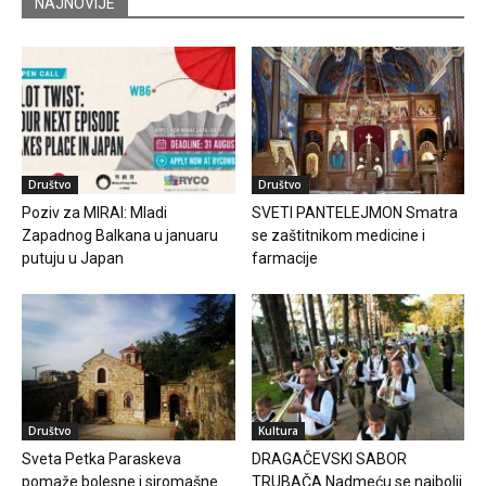
NAJNOVIJE
Društvo
Društvo
Poziv za MIRAI: Mladi
SVETI PANTELEJMON Smatra
Zapadnog Balkana u januaru
se zaštitnikom medicine i
putuju u Japan
farmacije
Društvo
Kultura
Sveta Petka Paraskeva
DRAGAČEVSKI SABOR
pomaže bolesne i siromašne
TRUBAČA Nadmeću se najbolji