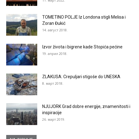
11. март 2022.
TOMETINO POLJE Iz Londona stigli Melisa i
Zoran Đukić
14. август 2018.
Izvor života i bigrene kade Stopića pećine
19. април 2018.
ZLAKUSA: Crepuljari stigoše do UNESKA
8. март 2018.
NJUJORK Grad dobre energije, znamenitosti i
inspiracije
26. март 2019.