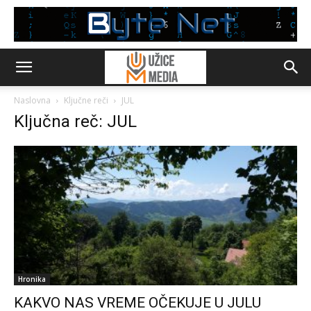
Naslovna
Ključne reči
JUL
Ključna reč: JUL
Hronika
KAKVO NAS VREME OČEKUJE U JULU