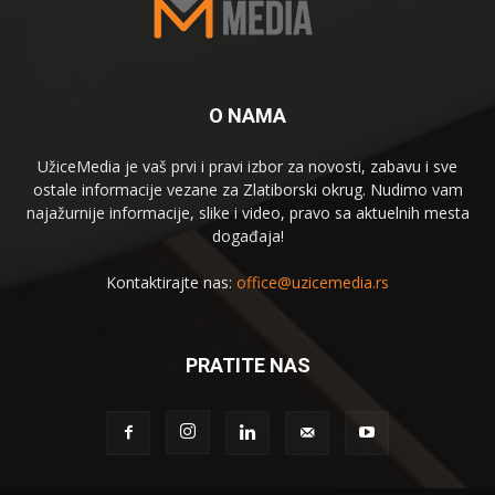
O NAMA
UžiceMedia je vaš prvi i pravi izbor za novosti, zabavu i sve
ostale informacije vezane za Zlatiborski okrug. Nudimo vam
najažurnije informacije, slike i video, pravo sa aktuelnih mesta
događaja!
Kontaktirajte nas:
office@uzicemedia.rs
PRATITE NAS