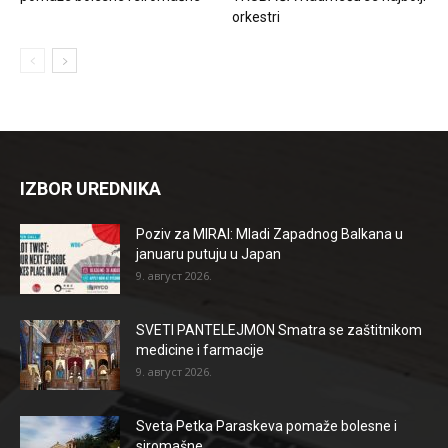
orkestri
IZBOR UREDNIKA
Poziv za MIRAI: Mladi Zapadnog Balkana u
januaru putuju u Japan
9. август 2026.
SVETI PANTELEJMON Smatra se zaštitnikom
medicine i farmacije
9. август 2026.
Sveta Petka Paraskeva pomaže bolesne i
siromašne