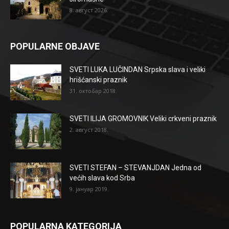
8. август 2026.
POPULARNE OBJAVE
SVETI LUKA LUČINDAN Srpska slava i veliki
hrišćanski praznik
31. октобар 2018.
SVETI ILIJA GROMOVNIK Veliki crkveni praznik
2. август 2018.
SVETI STEFAN – STEVANJDAN Jedna od
većih slava kod Srba
9. јануар 2019.
POPULARNA KATEGORIJA