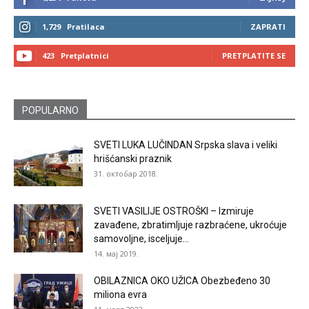
1,729
Pratilaca
ZAPRATI
423
Pretplatnici
PRETPLATITE SE
POPULARNO
SVETI LUKA LUČINDAN Srpska slava i veliki
hrišćanski praznik
31. октобар 2018.
SVETI VASILIJE OSTROŠKI – Izmiruje
zavađene, zbratimljuje razbraćene, ukroćuje
samovoljne, isceljuje...
14. мај 2019.
OBILAZNICA OKO UŽICA Obezbeđeno 30
miliona evra