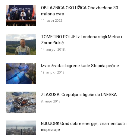
OBILAZNICA OKO UŽICA Obezbeđeno 30
miliona evra
11. март 2022.
TOMETINO POLJE Iz Londona stigli Melisa i
Zoran Đukić
14. август 2018.
Izvor života i bigrene kade Stopića pećine
19. април 2018.
ZLAKUSA: Crepuljari stigoše do UNESKA
8. март 2018.
NJUJORK Grad dobre energije, znamenitosti i
inspiracije