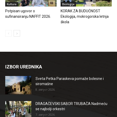
Kultura
Ekologija
Potpisan ugovor o
KORAK ZA BUDUĆNOST
sufinansiranju NAFFIT 2026.
Ekologija, mokrogorska letnja
škola
IZBOR UREDNIKA
Sveta Petka Paraskeva pomaže bolesne i
siromašne
8. август 2026.
DRAGAČEVSKI SABOR TRUBAČA Nadmeću
se najbolji orkestri
7. август 2026.