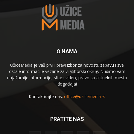
O NAMA
UžiceMedia je vaš prvi i pravi izbor za novosti, zabavu i sve
ostale informacije vezane za Zlatiborski okrug. Nudimo vam
najažurnije informacije, slike i video, pravo sa aktuelnih mesta
događaja!
Kontaktirajte nas:
office@uzicemedia.rs
PRATITE NAS