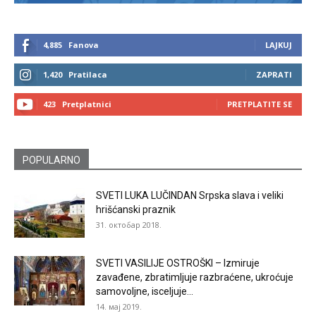
4,885
Fanova
LAJKUJ
1,420
Pratilaca
ZAPRATI
423
Pretplatnici
PRETPLATITE SE
POPULARNO
SVETI LUKA LUČINDAN Srpska slava i veliki
hrišćanski praznik
31. октобар 2018.
SVETI VASILIJE OSTROŠKI – Izmiruje
zavađene, zbratimljuje razbraćene, ukroćuje
samovoljne, isceljuje...
14. мај 2019.