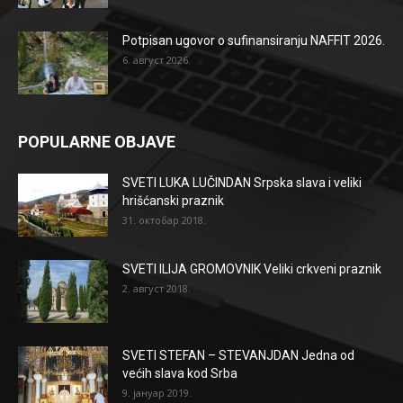
Potpisan ugovor o sufinansiranju NAFFIT 2026.
6. август 2026.
POPULARNE OBJAVE
SVETI LUKA LUČINDAN Srpska slava i veliki
hrišćanski praznik
31. октобар 2018.
SVETI ILIJA GROMOVNIK Veliki crkveni praznik
2. август 2018.
SVETI STEFAN – STEVANJDAN Jedna od
većih slava kod Srba
9. јануар 2019.