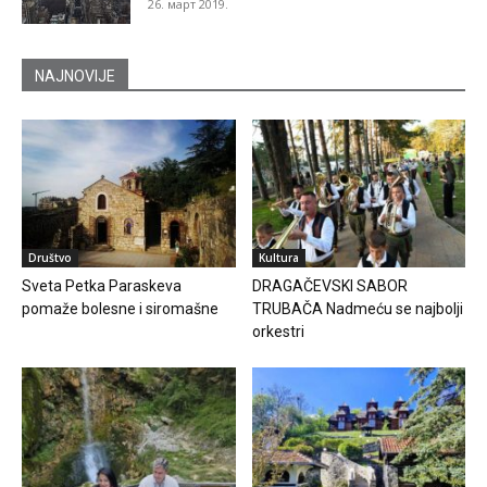
26. март 2019.
NAJNOVIJE
Društvo
Kultura
Sveta Petka Paraskeva
DRAGAČEVSKI SABOR
pomaže bolesne i siromašne
TRUBAČA Nadmeću se najbolji
orkestri