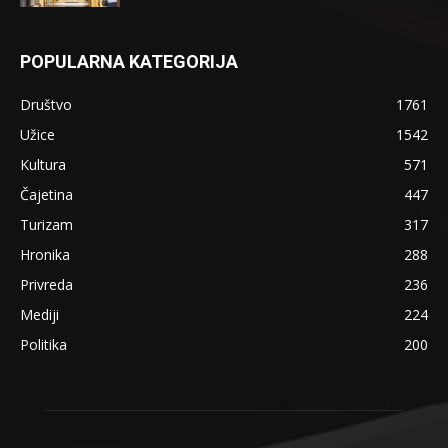
POPULARNA KATEGORIJA
Društvo
1761
Užice
1542
Kultura
571
Čajetina
447
Turizam
317
Hronika
288
Privreda
236
Mediji
224
Politika
200