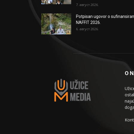
7. август 2026.
Potpisan ugovor o sufinansiran
NAFFIT 2026.
6. август 2026.
O 
Užic
osta
naja
doga
Kont