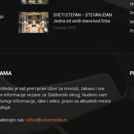
H
Pr
SVETI STEFAN – STEVANJDAN
ju
Jedna od većih slava kod Srba
Me
9. јануар 2019.
Po
NAMA
P
eMedia je vaš prvi i pravi izbor za novosti, zabavu i sve
le informacije vezane za Zlatiborski okrug. Nudimo vam
žurnije informacije, slike i video, pravo sa aktuelnih mesta
đaja!
aktirajte nas:
office@uzicemedia.rs