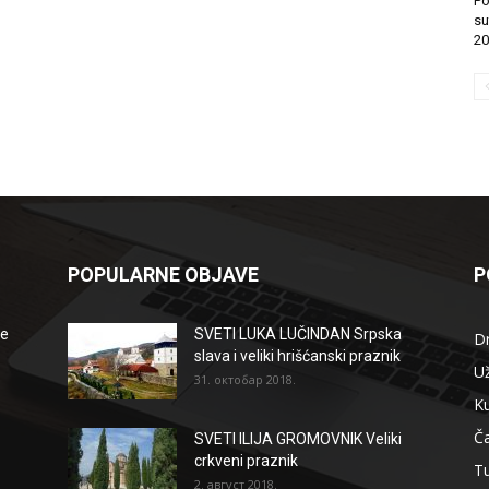
Po
su
20
POPULARNE OBJAVE
P
že
SVETI LUKA LUČINDAN Srpska
D
slava i veliki hrišćanski praznik
Už
31. октобар 2018.
Ku
Ča
SVETI ILIJA GROMOVNIK Veliki
crkveni praznik
T
2. август 2018.