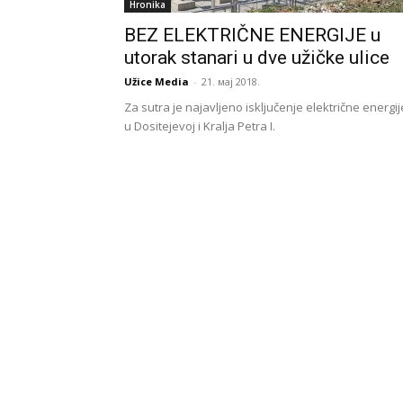
Hronika
BEZ ELEKTRIČNE ENERGIJE u
utorak stanari u dve užičke ulice
Užice Media
-
21. мај 2018.
Za sutra je najavljeno isključenje električne energij
u Dositejevoj i Kralja Petra I.