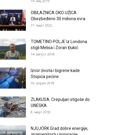
14. мај 2019.
OBILAZNICA OKO UŽICA
Obezbeđeno 30 miliona evra
11. март 2022.
TOMETINO POLJE Iz Londona
stigli Melisa i Zoran Đukić
14. август 2018.
Izvor života i bigrene kade
Stopića pećine
19. април 2018.
ZLAKUSA: Crepuljari stigoše do
UNESKA
8. март 2018.
NJUJORK Grad dobre energije,
znamenitosti i inspiracije