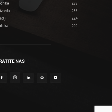
ronika
288
ivreda
236
diji
224
litika
200
RATITE NAS