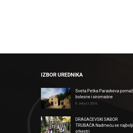
IZBOR UREDNIKA
Sveta Petka Paraskeva poma
bolesne i siromašne
8. август 2026.
DRAGAČEVSKI SABOR
TRUBAČA Nadmeću se najbolji
orkestri