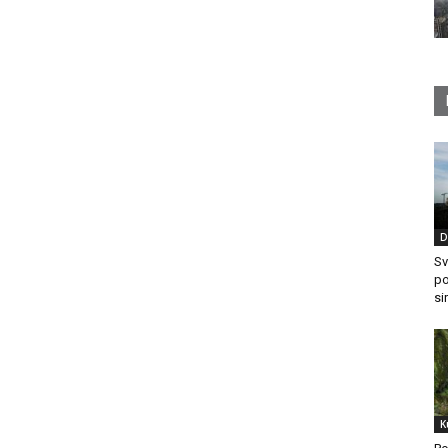
D
Sv
po
si
K