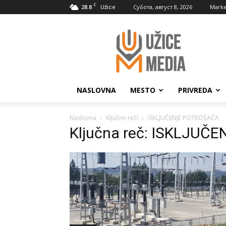
C
28.8
Субота, август 8, 2026
Marke
Užice
UžiceMedia
NASLOVNA
MESTO
PRIVREDA
Naslovna
Ključne reči
ISKLJUČENJE POTROŠAČA
Ključna reč: ISKLJU