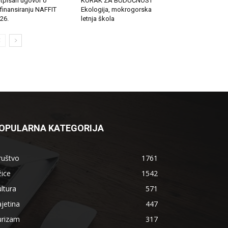
tpisan ugovor o
KORAK ZA BUDUĆNOST
finansiranju NAFFIT
Ekologija, mokrogorska
26.
letnja škola
OPULARNA KATEGORIJA
ruštvo
1761
ice
1542
ltura
571
jetina
447
urizam
317