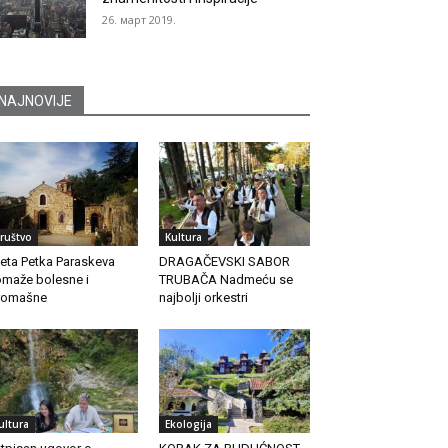
26. март 2019.
NAJNOVIJE
ruštvo
Kultura
eta Petka Paraskeva
DRAGAČEVSKI SABOR
maže bolesne i
TRUBAČA Nadmeću se
romašne
najbolji orkestri
ultura
Ekologija