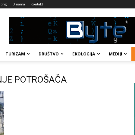
ting
O nama
Kontakt
TURIZAM
DRUŠTVO
EKOLOGIJA
MEDIJI
ČENJE POTROŠAČA