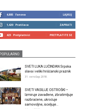
4,885
Fanova
LAJKUJ
1,420
Pratilaca
ZAPRATI
423
Pretplatnici
PRETPLATITE SE
POPULARNO
SVETI LUKA LUČINDAN Srpska
slava i veliki hrišćanski praznik
31. октобар 2018.
SVETI VASILIJE OSTROŠKI –
Izmiruje zavađene, zbratimljuje
razbraćene, ukroćuje
samovoljne, isceljuje...