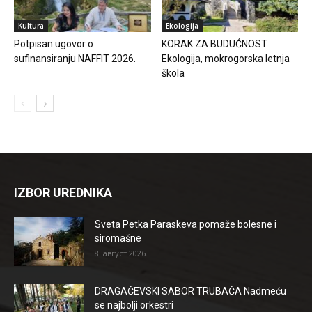
Kultura
Ekologija
Potpisan ugovor o
KORAK ZA BUDUĆNOST
sufinansiranju NAFFIT 2026.
Ekologija, mokrogorska letnja
škola
IZBOR UREDNIKA
Sveta Petka Paraskeva pomaže bolesne i
siromašne
8. август 2026.
DRAGAČEVSKI SABOR TRUBAČA Nadmeću
se najbolji orkestri