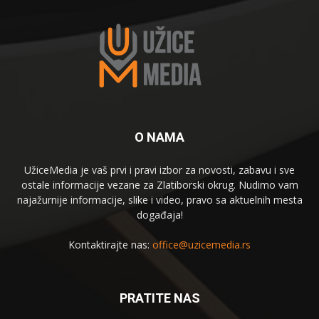
O NAMA
UžiceMedia je vaš prvi i pravi izbor za novosti, zabavu i sve
ostale informacije vezane za Zlatiborski okrug. Nudimo vam
najažurnije informacije, slike i video, pravo sa aktuelnih mesta
događaja!
Kontaktirajte nas:
office@uzicemedia.rs
PRATITE NAS