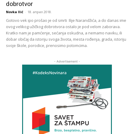
dobrotvor
Novka Ilić
-
18. април 2018.
Gotovo vek ipo prošao je od smrti Ilije Narandžića, a do danas ime
ovog velikog užičkog dobrotvora ostalo je pod velom zaborava.
Kratko nam je pamćenje, sećanja oskudna, a nemamo naviku, ili
dobar običaj da istoriju svoga života, mesta rođenja, grada, istoriju
svoje škole, porodice, prenosimo potomcima.
- Advertisement -