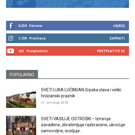
6,234
Fanova
LAJKUJ
1,729
Pratilaca
ZAPRATI
423
Pretplatnici
PRETPLATITE SE
POPULARNO
SVETI LUKA LUČINDAN Srpska slava i veliki
hrišćanski praznik
31. октобар 2018.
SVETI VASILIJE OSTROŠKI – Izmiruje
zavađene, zbratimljuje razbraćene, ukroćuje
samovoljne, isceljuje...