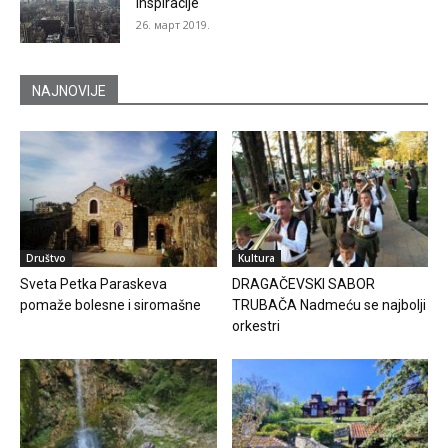
inspiracije
26. март 2019.
NAJNOVIJE
Društvo
Kultura
Sveta Petka Paraskeva
DRAGAČEVSKI SABOR
pomaže bolesne i siromašne
TRUBAČA Nadmeću se najbolji
orkestri