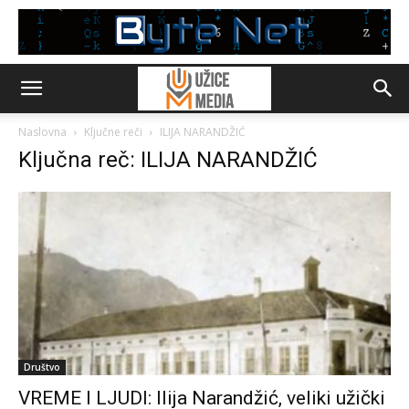
Naslovna
Ključne reči
ILIJA NARANDŽIĆ
Ključna reč: ILIJA NARANDŽIĆ
Društvo
VREME I LJUDI: Ilija Narandžić, veliki užički