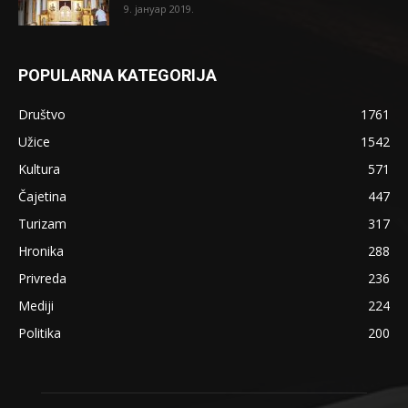
9. јануар 2019.
POPULARNA KATEGORIJA
Društvo
1761
Užice
1542
Kultura
571
Čajetina
447
Turizam
317
Hronika
288
Privreda
236
Mediji
224
Politika
200