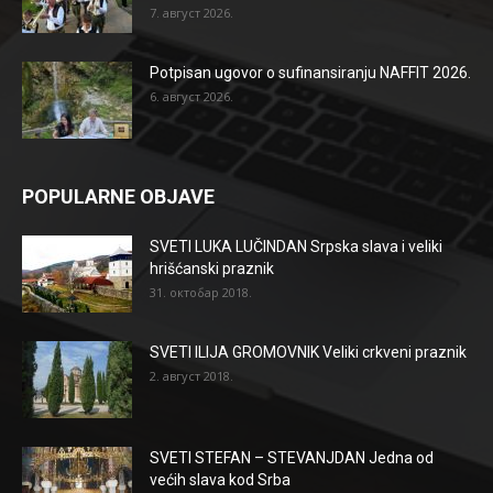
7. август 2026.
Potpisan ugovor o sufinansiranju NAFFIT 2026.
6. август 2026.
POPULARNE OBJAVE
SVETI LUKA LUČINDAN Srpska slava i veliki
hrišćanski praznik
31. октобар 2018.
SVETI ILIJA GROMOVNIK Veliki crkveni praznik
2. август 2018.
SVETI STEFAN – STEVANJDAN Jedna od
većih slava kod Srba