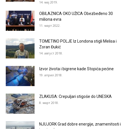
14. мај 2019.
OBILAZNICA OKO UŽICA Obezbeđeno 30
miliona evra
11. март 2022.
TOMETINO POLJE Iz Londona stigli Melisa i
Zoran Đukić
14. август 2018.
Izvor života i bigrene kade Stopića pećine
19. април 2018.
ZLAKUSA: Crepuljari stigoše do UNESKA
8. март 2018.
NJUJORK Grad dobre energije, znamenitosti i