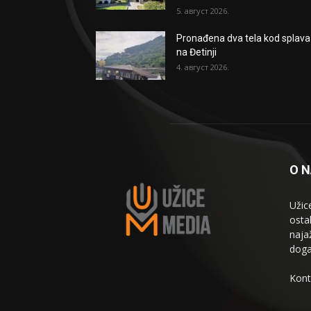
5. август 2026.
Pronađena dva tela kod splava
na Đetinji
4. август 2026.
O 
Užic
osta
naja
doga
Kont