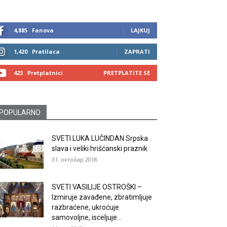
4,885
Fanova
LAJKUJ
1,420
Pratilaca
ZAPRATI
423
Pretplatnici
PRETPLATITE SE
POPULARNO
SVETI LUKA LUČINDAN Srpska
slava i veliki hrišćanski praznik
31. октобар 2018.
SVETI VASILIJE OSTROŠKI –
Izmiruje zavađene, zbratimljuje
razbraćene, ukroćuje
samovoljne, isceljuje...