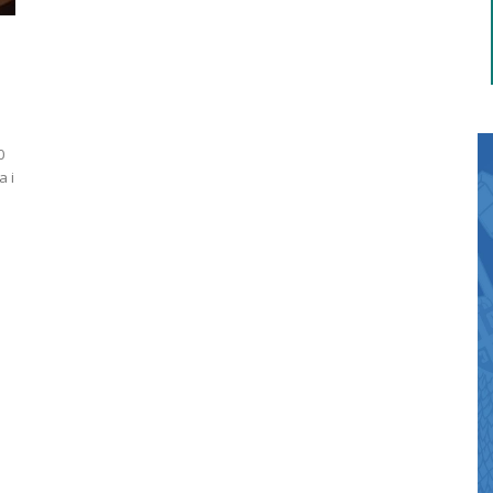
0
a i