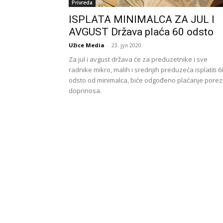
Privreda
ISPLATA MINIMALCA ZA JUL I
AVGUST Država plaća 60 odsto
Užice Media
-
23. јул 2020.
Za jul i avgust država će za preduzetnike i sve
radnike mikro, malih i srednjih preduzeća isplatiti 6
odsto od minimalca, biće odgođeno plaćanje porez
doprinosa.