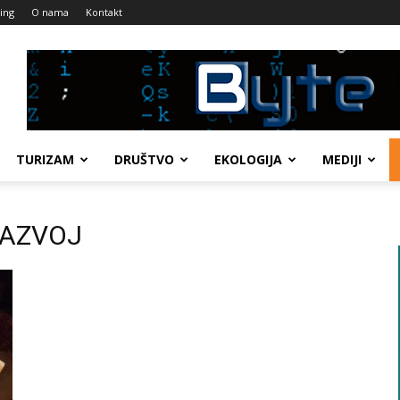
ing
O nama
Kontakt
TURIZAM
DRUŠTVO
EKOLOGIJA
MEDIJI
 RAZVOJ