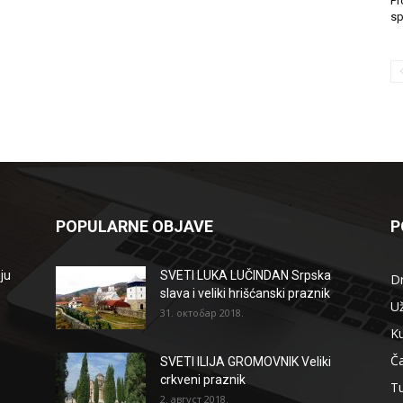
Pr
sp
POPULARNE OBJAVE
P
ju
SVETI LUKA LUČINDAN Srpska
D
slava i veliki hrišćanski praznik
Už
31. октобар 2018.
Ku
Ča
SVETI ILIJA GROMOVNIK Veliki
crkveni praznik
T
2. август 2018.