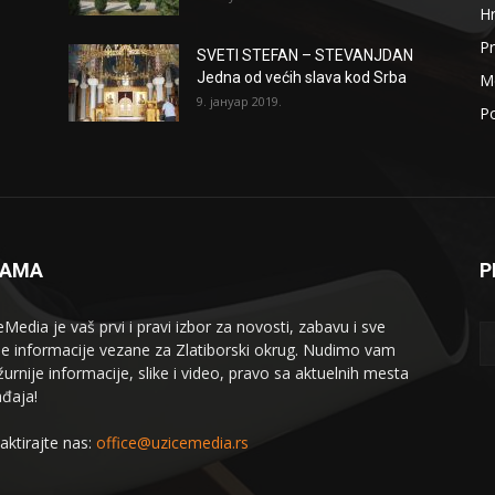
H
Pr
SVETI STEFAN – STEVANJDAN
Jedna od većih slava kod Srba
Me
9. јануар 2019.
Po
NAMA
P
eMedia je vaš prvi i pravi izbor za novosti, zabavu i sve
le informacije vezane za Zlatiborski okrug. Nudimo vam
žurnije informacije, slike i video, pravo sa aktuelnih mesta
đaja!
aktirajte nas:
office@uzicemedia.rs