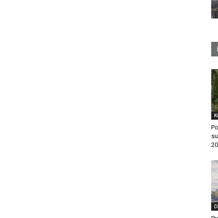
K
Po
su
20
D