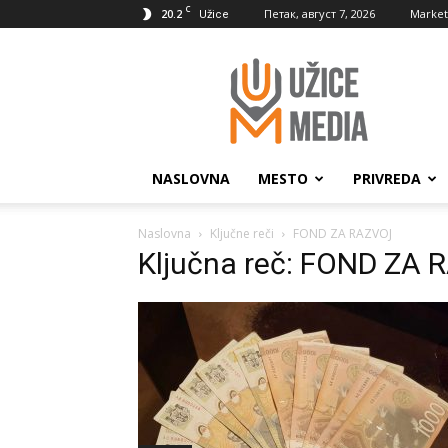
C
20.2
Петак, август 7, 2026
Market
Užice
UžiceMedia
NASLOVNA
MESTO
PRIVREDA
Naslovna
Ključne reči
FOND ZA RAZVOJ
Ključna reč: FOND ZA