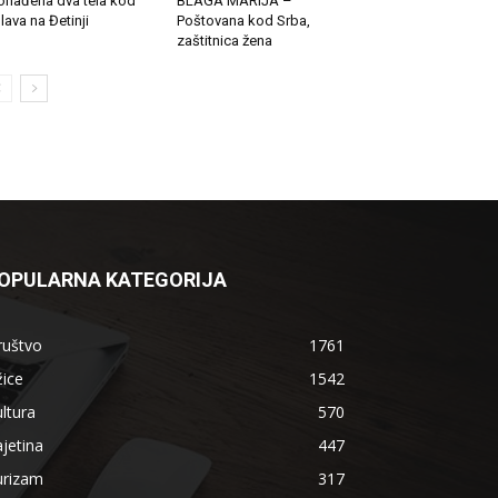
onađena dva tela kod
BLAGA MARIJA –
lava na Đetinji
Poštovana kod Srba,
zaštitnica žena
OPULARNA KATEGORIJA
ruštvo
1761
ice
1542
ltura
570
jetina
447
urizam
317