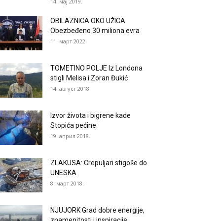
14. мај 2019.
OBILAZNICA OKO UŽICA
Obezbeđeno 30 miliona evra
11. март 2022.
TOMETINO POLJE Iz Londona
stigli Melisa i Zoran Đukić
14. август 2018.
Izvor života i bigrene kade
Stopića pećine
19. април 2018.
ZLAKUSA: Crepuljari stigoše do
UNESKA
8. март 2018.
NJUJORK Grad dobre energije,
znamenitosti i inspiracije