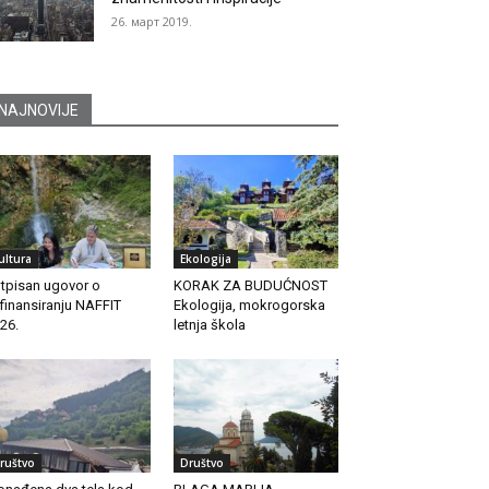
26. март 2019.
NAJNOVIJE
ultura
Ekologija
tpisan ugovor o
KORAK ZA BUDUĆNOST
finansiranju NAFFIT
Ekologija, mokrogorska
26.
letnja škola
ruštvo
Društvo