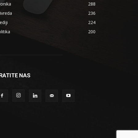
ronika
288
ivreda
236
diji
224
litika
200
RATITE NAS