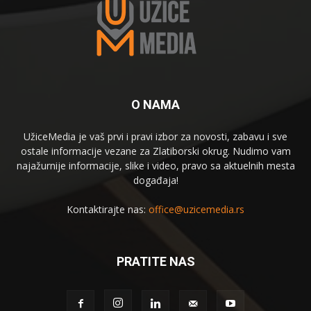
O NAMA
UžiceMedia je vaš prvi i pravi izbor za novosti, zabavu i sve
ostale informacije vezane za Zlatiborski okrug. Nudimo vam
najažurnije informacije, slike i video, pravo sa aktuelnih mesta
događaja!
Kontaktirajte nas:
office@uzicemedia.rs
PRATITE NAS