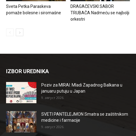
Sveta Petka Paraskeva
DRAGAČEVSKI SABOR
pomaže bolesne i siromašne
TRUBAČA Nadmeću se najbolji
orkestri
IZBOR UREDNIKA
Poziv za MIRAI: Mladi Zapadnog Balkana u
januaru putuju u Japan
9. август 2026.
SVETI PANTELEJMON Smatra se zaštitnikom
medicine i farmacije
9. август 2026.