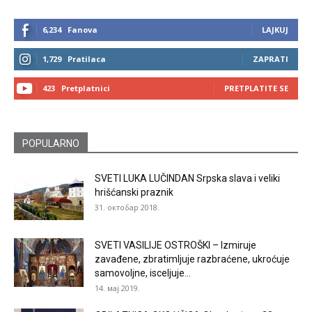
6,234
Fanova
LAJKUJ
1,729
Pratilaca
ZAPRATI
423
Pretplatnici
PRETPLATITE SE
POPULARNO
SVETI LUKA LUČINDAN Srpska slava i veliki
hrišćanski praznik
31. октобар 2018.
SVETI VASILIJE OSTROŠKI – Izmiruje
zavađene, zbratimljuje razbraćene, ukroćuje
samovoljne, isceljuje...
14. мај 2019.