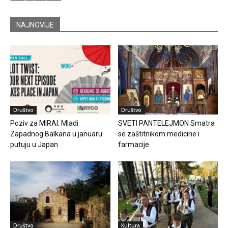
NAJNOVIJE
Društvo
Društvo
Poziv za MIRAI: Mladi
SVETI PANTELEJMON Smatra
Zapadnog Balkana u januaru
se zaštitnikom medicine i
putuju u Japan
farmacije
Društvo
Kultura