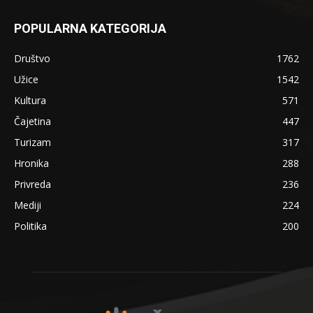
POPULARNA KATEGORIJA
Društvo
1762
Užice
1542
Kultura
571
Čajetina
447
Turizam
317
Hronika
288
Privreda
236
Mediji
224
Politika
200