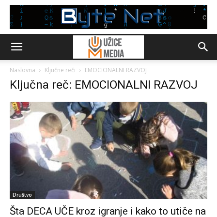
Naslovna
Ključne reči
EMOCIONALNI RAZVOJ
Ključna reč: EMOCIONALNI RAZVOJ
Društvo
Šta DECA UČE kroz igranje i kako to utiče na