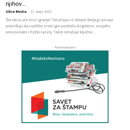
njihov...
Užice Media
-
31. март 2025.
Šta deca uče kroz igranje? Stručnjaci iz oblasti dečjeg razvoja
potvrđuju da različite vrste igre podstiču kognitivni, socijalni,
emocionalni i fizički razvoj. Tekst istražuje ključne...
- Advertisement -