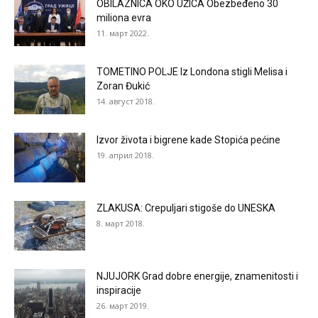
OBILAZNICA OKO UŽICA Obezbeđeno 30
miliona evra
11. март 2022.
TOMETINO POLJE Iz Londona stigli Melisa i
Zoran Đukić
14. август 2018.
Izvor života i bigrene kade Stopića pećine
19. април 2018.
ZLAKUSA: Crepuljari stigoše do UNESKA
8. март 2018.
NJUJORK Grad dobre energije, znamenitosti i
inspiracije
26. март 2019.