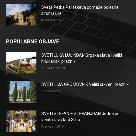
Sveta Petka Paraskeva pomaže bolesne i
siromašne
8. август 2026.
POPULARNE OBJAVE
SVETI LUKA LUČINDAN Srpska slava i veliki
hrišćanski praznik
31. октобар 2018.
SVETI ILIJA GROMOVNIK Veliki crkveni praznik
2. август 2018.
SVETI STEFAN – STEVANJDAN Jedna od
većih slava kod Srba
9. јануар 2019.