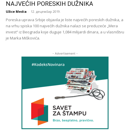
NAJVEĆIH PORESKIH DUŽNIKA
Užice Media
-
12. децембар 2019.
Poreska uprava Srbije objavila je liste najvećih poreskih dužnika, a
na vrhu spiska 100 najvećih dužnika nalazi se preduzeće „Mera
invest“ iz Beograda koje duguje 1,084 milijardi dinara, a u vlasništvu
je Marka Miškovića.
- Advertisement -