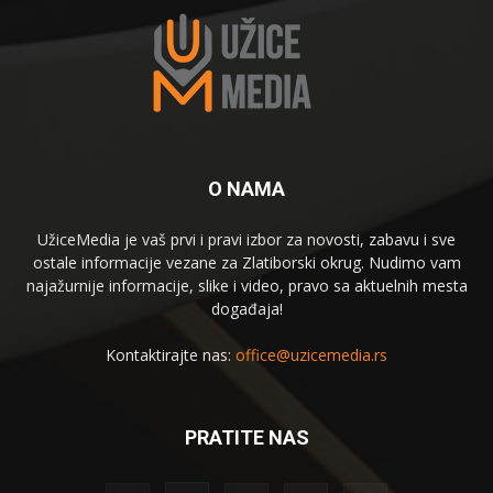
O NAMA
UžiceMedia je vaš prvi i pravi izbor za novosti, zabavu i sve
ostale informacije vezane za Zlatiborski okrug. Nudimo vam
najažurnije informacije, slike i video, pravo sa aktuelnih mesta
događaja!
Kontaktirajte nas:
office@uzicemedia.rs
PRATITE NAS