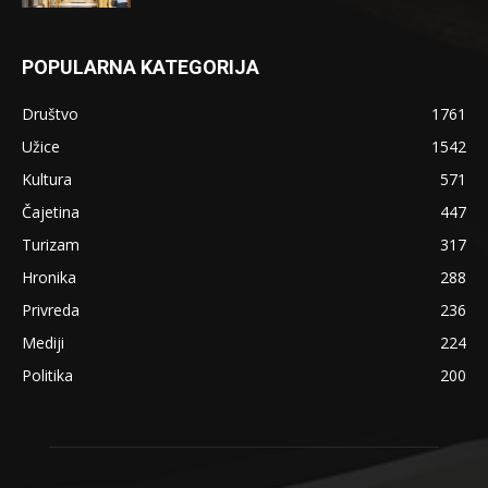
POPULARNA KATEGORIJA
Društvo
1761
Užice
1542
Kultura
571
Čajetina
447
Turizam
317
Hronika
288
Privreda
236
Mediji
224
Politika
200