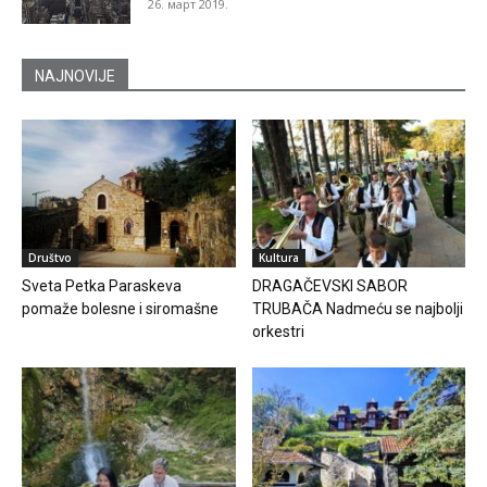
26. март 2019.
NAJNOVIJE
Društvo
Kultura
Sveta Petka Paraskeva
DRAGAČEVSKI SABOR
pomaže bolesne i siromašne
TRUBAČA Nadmeću se najbolji
orkestri