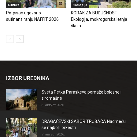
Kultura
Ekologija
Potpisan ugovor o
KORAK ZA BUDUĆNOST
sufinansiranju NAFFIT 2026.
Ekologija, mokrogorska letnja
škola
IZBOR UREDNIKA
Sveta Petka Paraskeva pomaže bolesne i
siromašne
8. август 2026.
DRAGAČEVSKI SABOR TRUBAČA Nadmeću
se najbolji orkestri
7. август 2026.