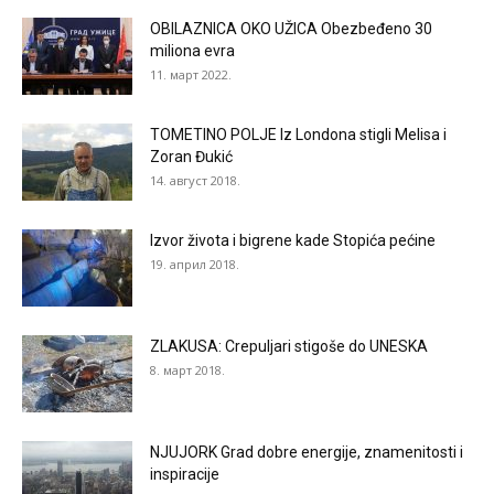
OBILAZNICA OKO UŽICA Obezbeđeno 30
miliona evra
11. март 2022.
TOMETINO POLJE Iz Londona stigli Melisa i
Zoran Đukić
14. август 2018.
Izvor života i bigrene kade Stopića pećine
19. април 2018.
ZLAKUSA: Crepuljari stigoše do UNESKA
8. март 2018.
NJUJORK Grad dobre energije, znamenitosti i
inspiracije