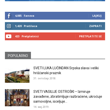
4,885
Fanova
LAJKUJ
1,420
Pratilaca
ZAPRATI
423
Pretplatnici
PRETPLATITE SE
POPULARNO
SVETI LUKA LUČINDAN Srpska slava i veliki
hrišćanski praznik
31. октобар 2018.
SVETI VASILIJE OSTROŠKI – Izmiruje
zavađene, zbratimljuje razbraćene, ukroćuje
samovoljne, isceljuje...
14. мај 2019.