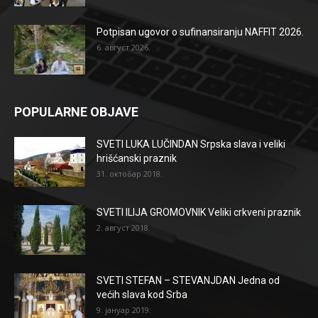
Potpisan ugovor o sufinansiranju NAFFIT 2026.
6. август 2026.
POPULARNE OBJAVE
SVETI LUKA LUČINDAN Srpska slava i veliki
hrišćanski praznik
31. октобар 2018.
SVETI ILIJA GROMOVNIK Veliki crkveni praznik
2. август 2018.
SVETI STEFAN – STEVANJDAN Jedna od
većih slava kod Srba
9. јануар 2019.