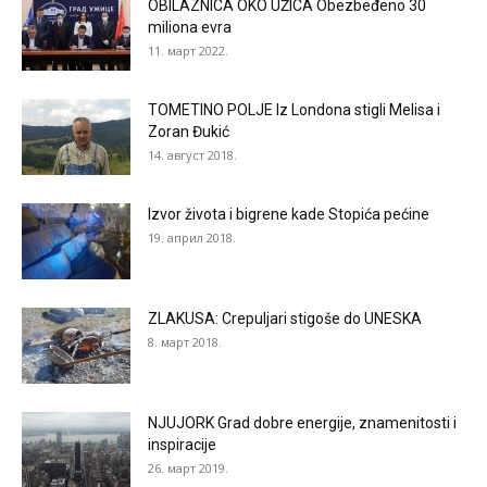
OBILAZNICA OKO UŽICA Obezbeđeno 30
miliona evra
11. март 2022.
TOMETINO POLJE Iz Londona stigli Melisa i
Zoran Đukić
14. август 2018.
Izvor života i bigrene kade Stopića pećine
19. април 2018.
ZLAKUSA: Crepuljari stigoše do UNESKA
8. март 2018.
NJUJORK Grad dobre energije, znamenitosti i
inspiracije
26. март 2019.