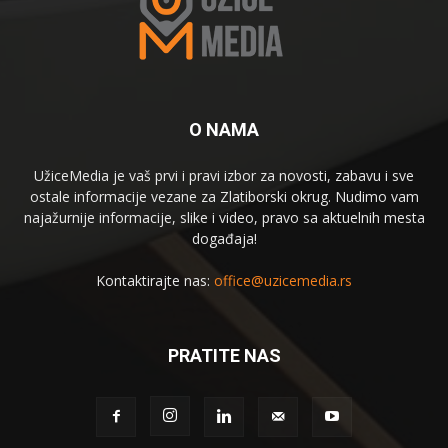
O NAMA
UžiceMedia je vaš prvi i pravi izbor za novosti, zabavu i sve
ostale informacije vezane za Zlatiborski okrug. Nudimo vam
najažurnije informacije, slike i video, pravo sa aktuelnih mesta
događaja!
Kontaktirajte nas:
office@uzicemedia.rs
PRATITE NAS