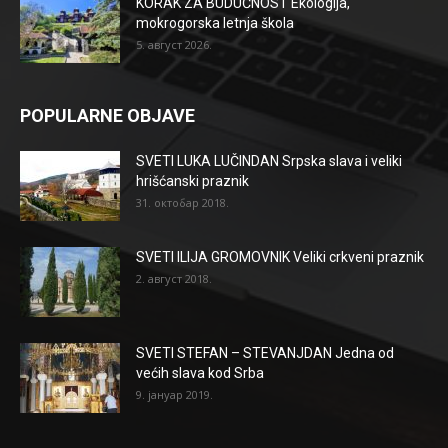
KORAK ZA BUDUĆNOST Ekologija,
mokrogorska letnja škola
5. август 2026.
POPULARNE OBJAVE
SVETI LUKA LUČINDAN Srpska slava i veliki
hrišćanski praznik
31. октобар 2018.
SVETI ILIJA GROMOVNIK Veliki crkveni praznik
2. август 2018.
SVETI STEFAN – STEVANJDAN Jedna od
većih slava kod Srba
9. јануар 2019.