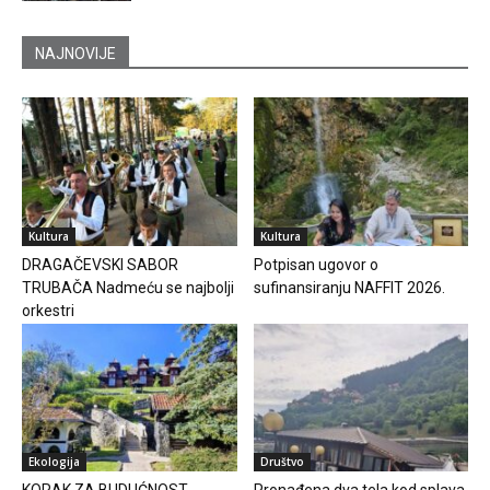
NAJNOVIJE
Kultura
Kultura
DRAGAČEVSKI SABOR
Potpisan ugovor o
TRUBAČA Nadmeću se najbolji
sufinansiranju NAFFIT 2026.
orkestri
Ekologija
Društvo
KORAK ZA BUDUĆNOST
Pronađena dva tela kod splava