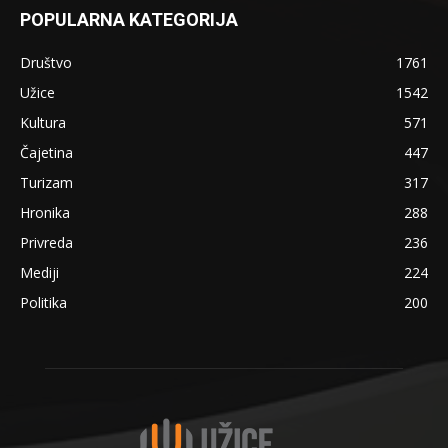
POPULARNA KATEGORIJA
Društvo
1761
Užice
1542
Kultura
571
Čajetina
447
Turizam
317
Hronika
288
Privreda
236
Mediji
224
Politika
200