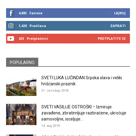
4,885
Fanova
LAJKUJ
1,420
Pratilaca
ZAPRATI
423
Pretplatnici
PRETPLATITE SE
POPULARNO
SVETI LUKA LUČINDAN Srpska slava i veliki
hrišćanski praznik
31. октобар 2018.
SVETI VASILIJE OSTROŠKI – Izmiruje
zavađene, zbratimljuje razbraćene, ukroćuje
samovoljne, isceljuje...
14. мај 2019.