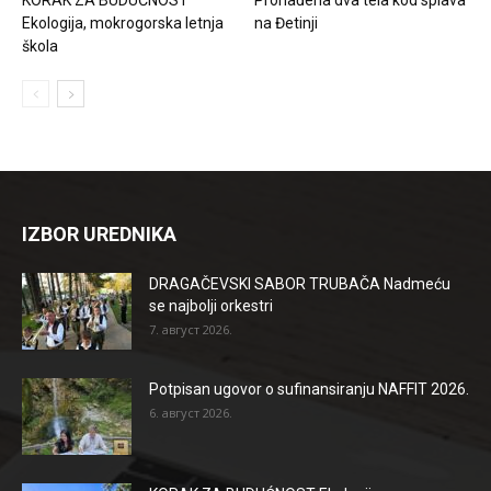
Ekologija, mokrogorska letnja
na Đetinji
škola
IZBOR UREDNIKA
DRAGAČEVSKI SABOR TRUBAČA Nadmeću
se najbolji orkestri
7. август 2026.
Potpisan ugovor o sufinansiranju NAFFIT 2026.
6. август 2026.