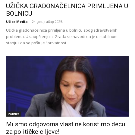
UŽIČKA GRADONAČELNICA PRIMLJENA U
BOLNICU
Užice Media
-
24. децембар 2025.
Užička gradonačelnica primljena u bolnicu zbog zdravstvenih
problema. U saopštenju iz Grada se navodi da je u stabilnom
stanju i da se poštuje "privatnost...
Politika
Mi smo odgovorna vlast ne koristimo decu
za političke ciljeve!