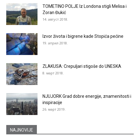
TOMETINO POLJE Iz Londona stigli Melisa i
Zoran Đukić
14. август 2018.
Izvor života i bigrene kade Stopića pećine
19. април 2018.
ZLAKUSA: Crepuljari stigoše do UNESKA
8. март 2018.
NJUJORK Grad dobre energije, znamenitosti i
inspiracije
26. март 2019.
NAJNOVIJE