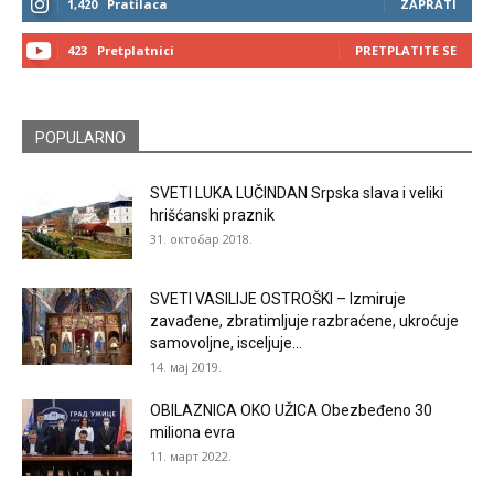
1,420
Pratilaca
ZAPRATI
423
Pretplatnici
PRETPLATITE SE
POPULARNO
SVETI LUKA LUČINDAN Srpska slava i veliki
hrišćanski praznik
31. октобар 2018.
SVETI VASILIJE OSTROŠKI – Izmiruje
zavađene, zbratimljuje razbraćene, ukroćuje
samovoljne, isceljuje...
14. мај 2019.
OBILAZNICA OKO UŽICA Obezbeđeno 30
miliona evra
11. март 2022.