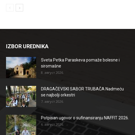
IZBOR UREDNIKA
Sveta Petka Paraskeva pomaže bolesne i
siromašne
8. август 2026.
DRAGAČEVSKI SABOR TRUBAČA Nadmeću
se najbolji orkestri
7. август 2026.
Potpisan ugovor o sufinansiranju NAFFIT 2026.
6. август 2026.