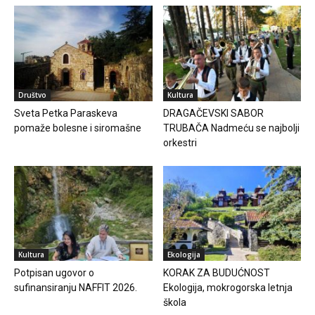
Društvo
Kultura
Sveta Petka Paraskeva
DRAGAČEVSKI SABOR
pomaže bolesne i siromašne
TRUBAČA Nadmeću se najbolji
orkestri
Kultura
Ekologija
Potpisan ugovor o
KORAK ZA BUDUĆNOST
sufinansiranju NAFFIT 2026.
Ekologija, mokrogorska letnja
škola