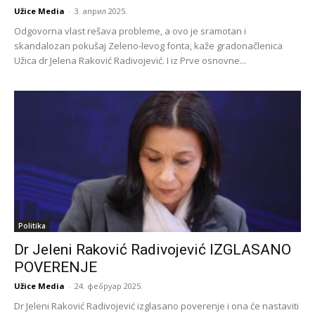
Užice Media
-
3. април 2025.
Odgovorna vlast rešava probleme, a ovo je sramotan i
skandalozan pokušaj Zeleno-levog fonta, kaže gradonačlenica
Užica dr Jelena Raković Radivojević. I iz Prve osnovne...
Politika
Dr Jeleni Raković Radivojević IZGLASANO
POVERENJE
Užice Media
-
24. фебруар 2025.
Dr Jeleni Raković Radivojević izglasano poverenje i ona će nastaviti