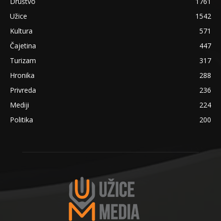
Društvo
1761
Užice
1542
Kultura
571
Čajetina
447
Turizam
317
Hronika
288
Privreda
236
Mediji
224
Politika
200