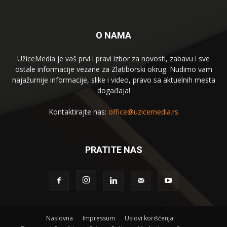
O NAMA
UžiceMedia je vaš prvi i pravi izbor za novosti, zabavu i sve
ostale informacije vezane za Zlatiborski okrug. Nudimo vam
najažurnije informacije, slike i video, pravo sa aktuelnih mesta
događaja!
Kontaktirajte nas:
office@uzicemedia.rs
PRATITE NAS
Naslovna
Impressum
Uslovi korišćenja