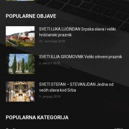
POPULARNE OBJAVE
SVETI LUKA LUČINDAN Srpska slava i veliki
hrišćanski praznik
31. октобар 2018.
SVETI ILIJA GROMOVNIK Veliki crkveni praznik
2. август 2018.
SVETI STEFAN – STEVANJDAN Jedna od
većih slava kod Srba
9. јануар 2019.
POPULARNA KATEGORIJA