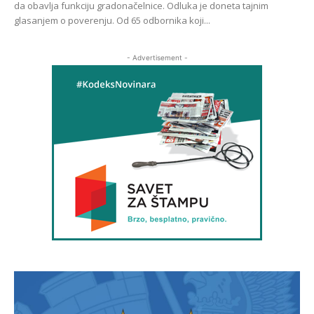
da obavlja funkciju gradonačelnice. Odluka je doneta tajnim
glasanjem o poverenju. Od 65 odbornika koji...
- Advertisement -