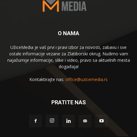
O NAMA
UžiceMedia je vaš prvi i pravi izbor za novosti, zabavu i sve
ostale informacije vezane za Zlatiborski okrug. Nudimo vam
najažurnije informacije, slike i video, pravo sa aktuelnih mesta
događaja!
Kontaktirajte nas:
office@uzicemedia.rs
PRATITE NAS