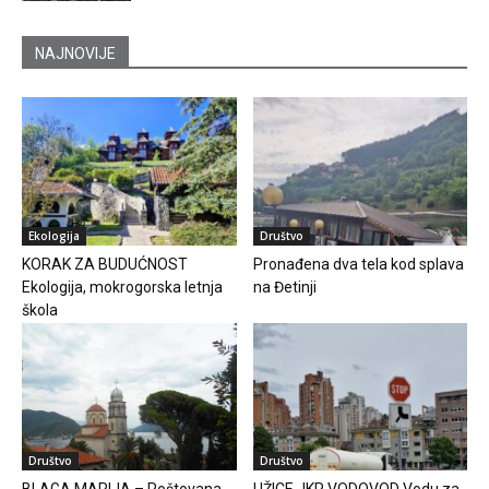
NAJNOVIJE
Ekologija
Društvo
KORAK ZA BUDUĆNOST
Pronađena dva tela kod splava
Ekologija, mokrogorska letnja
na Đetinji
škola
Društvo
Društvo
BLAGA MARIJA – Poštovana
UŽICE JKP VODOVOD Vodu za