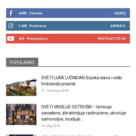
4,885
Fanova
LAJKUJ
1,420
Pratilaca
ZAPRATI
423
Pretplatnici
PRETPLATITE SE
POPULARNO
SVETI LUKA LUČINDAN Srpska slava i veliki
hrišćanski praznik
31. октобар 2018.
SVETI VASILIJE OSTROŠKI – Izmiruje
zavađene, zbratimljuje razbraćene, ukroćuje
samovoljne, isceljuje...
14. мај 2019.