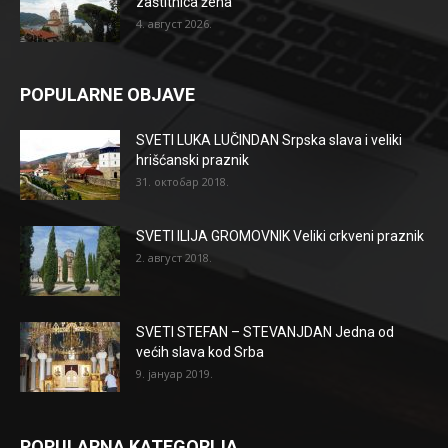
zaštitnica žena
4. август 2026.
POPULARNE OBJAVE
SVETI LUKA LUČINDAN Srpska slava i veliki
hrišćanski praznik
31. октобар 2018.
SVETI ILIJA GROMOVNIK Veliki crkveni praznik
2. август 2018.
SVETI STEFAN – STEVANJDAN Jedna od
većih slava kod Srba
9. јануар 2019.
POPULARNA KATEGORIJA