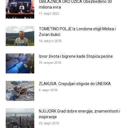
OBILAZNICA OKO UŽICA Obezbeđeno 30
miliona evra
11. март 2022.
TOMETINO POLJE Iz Londona stigli Melisa i
Zoran Đukić
14. август 2018.
Izvor života i bigrene kade Stopića pećine
19. април 2018.
ZLAKUSA: Crepuljari stigoše do UNESKA
8. март 2018.
NJUJORK Grad dobre energije, znamenitosti i
inspiracije
26. март 2019.