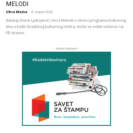
MELODI
Užice Media
-
8. април 2020.
Nastup Divne Ljubojević i hora Melodi u okviru programa Kulturnog
leta u bašti Gradskog kulturnog centra, može se videti večeras na
FB stranici.
- Advertisement -