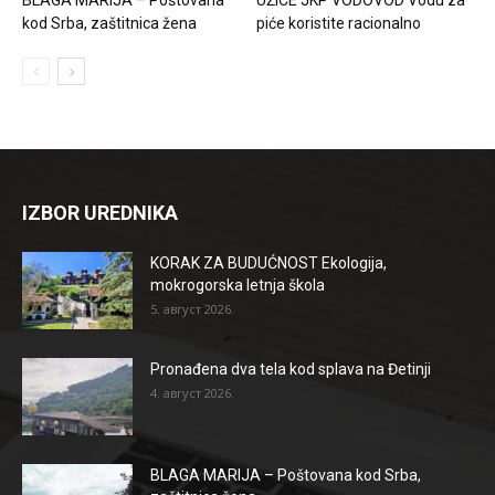
kod Srba, zaštitnica žena
piće koristite racionalno
IZBOR UREDNIKA
KORAK ZA BUDUĆNOST Ekologija,
mokrogorska letnja škola
5. август 2026.
Pronađena dva tela kod splava na Đetinji
4. август 2026.
BLAGA MARIJA – Poštovana kod Srba,