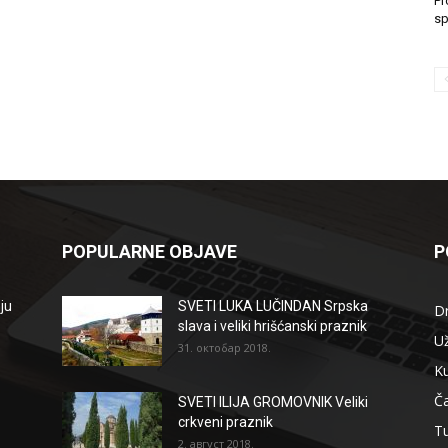
Pr
sp
POPULARNE OBJAVE
P
ju
SVETI LUKA LUČINDAN Srpska
D
slava i veliki hrišćanski praznik
Už
31. октобар 2018.
Ku
Ča
SVETI ILIJA GROMOVNIK Veliki
crkveni praznik
T
2. август 2018.