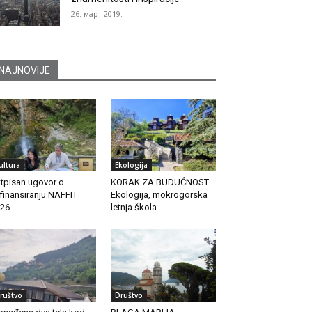
26. март 2019.
NAJNOVIJE
ultura
Ekologija
tpisan ugovor o
KORAK ZA BUDUĆNOST
finansiranju NAFFIT
Ekologija, mokrogorska
26.
letnja škola
ruštvo
Društvo