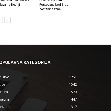
onađena dva tela kod
BLAGA MARIJA –
lava na Đetinji
Poštovana kod Srba,
zaštitnica žena
OPULARNA KATEGORIJA
ruštvo
1761
ice
1542
ltura
570
jetina
447
urizam
317