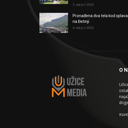
5. август 2026.
Pronađena dva tela kod splava
na Đetinji
4. август 2026.
O 
Užic
osta
naja
doga
Kont