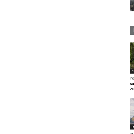
K
Po
su
20
D