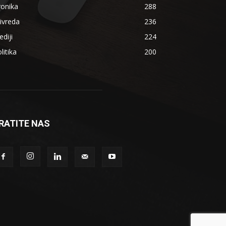
ronika
288
ivreda
236
diji
224
litika
200
RATITE NAS