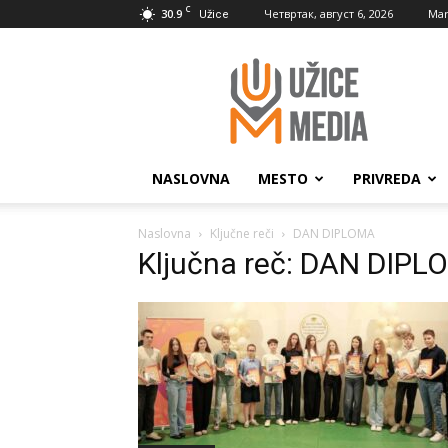
C
30.9
Четвртак, август 6, 2026
Mar
Užice
UžiceMedia
NASLOVNA
MESTO
PRIVREDA
Naslovna
Ključne reči
DAN DIPLOMA
Ključna reč: DAN DIP