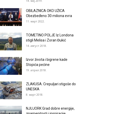
14. мај 2019.
OBILAZNICA OKO UŽICA
Obezbeđeno 30 miliona evra
11. март 2022.
TOMETINO POLJE Iz Londona
stigli Melisa i Zoran Đukić
14. август 2018.
Izvor života i bigrene kade
Stopića pećine
19. април 2018.
ZLAKUSA: Crepuljari stigoše do
UNESKA
8. март 2018.
NJUJORK Grad dobre energije,
znamenitosti i inspiracije