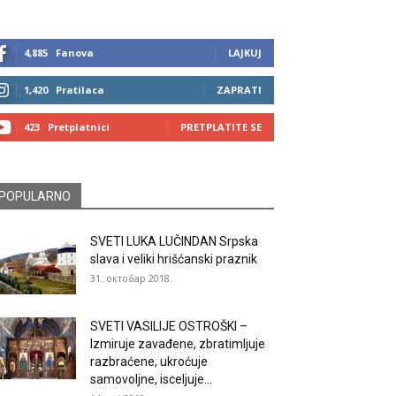
4,885
Fanova
LAJKUJ
1,420
Pratilaca
ZAPRATI
423
Pretplatnici
PRETPLATITE SE
POPULARNO
SVETI LUKA LUČINDAN Srpska
slava i veliki hrišćanski praznik
31. октобар 2018.
SVETI VASILIJE OSTROŠKI –
Izmiruje zavađene, zbratimljuje
razbraćene, ukroćuje
samovoljne, isceljuje...