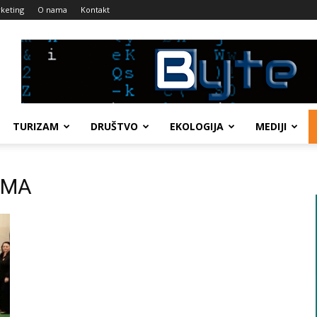
keting
O nama
Kontakt
TURIZAM
DRUŠTVO
EKOLOGIJA
MEDIJI
LOMA