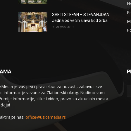
H
Pr
SVETI STEFAN – STEVANJDAN
Jedna od većih slava kod Srba
Me
9. јануар 2019.
Po
NAMA
P
eMedia je vaš prvi i pravi izbor za novosti, zabavu i sve
le informacije vezane za Zlatiborski okrug. Nudimo vam
žurnije informacije, slike i video, pravo sa aktuelnih mesta
đaja!
aktirajte nas:
office@uzicemedia.rs