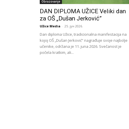
Obrazovanje
DAN DIPLOMA UŽICE Veliki dan
za OŠ „Dušan Jerković”
Užice Media
-
25. јун 2026.
Dan diploma Užice, tradicionalna manifestacija na
kojoj OŠ „Dušan Jerković“ nagrađuje svoje najbolje
učenike, održana je 11. juna 2026. Svečanost je
počela kratkim, ali...