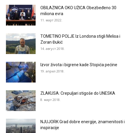
OBILAZNICA OKO UŽICA Obezbeđeno 30
miliona evra
11. март 2022.
TOMETINO POLJE Iz Londona stigli Melisa i
Zoran Đukić
14. август 2018.
Izvor života i bigrene kade Stopića pećine
19. април 2018.
ZLAKUSA: Crepuljari stigoše do UNESKA
8. март 2018.
NJUJORK Grad dobre energije, znamenitosti i
inspiracije