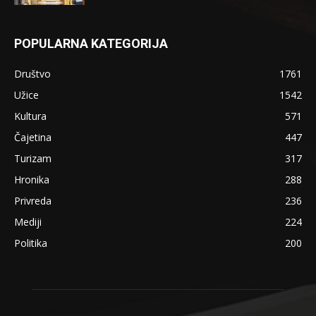
POPULARNA KATEGORIJA
Društvo
1761
Užice
1542
Kultura
571
Čajetina
447
Turizam
317
Hronika
288
Privreda
236
Mediji
224
Politika
200