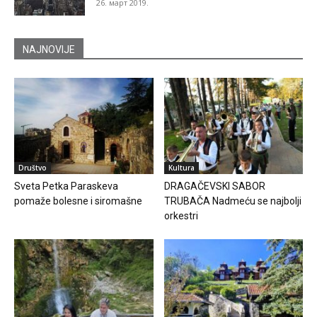
26. март 2019.
NAJNOVIJE
Društvo
Kultura
Sveta Petka Paraskeva
DRAGAČEVSKI SABOR
pomaže bolesne i siromašne
TRUBAČA Nadmeću se najbolji
orkestri