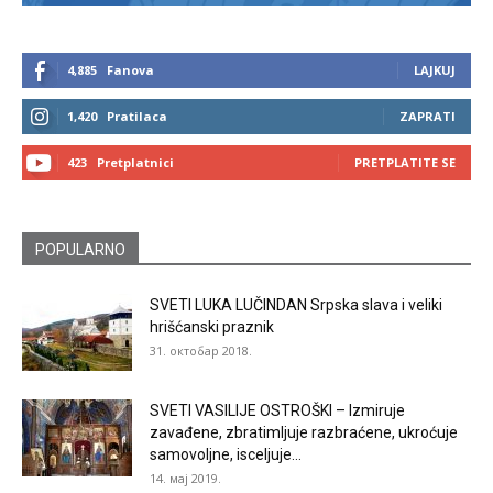
4,885
Fanova
LAJKUJ
1,420
Pratilaca
ZAPRATI
423
Pretplatnici
PRETPLATITE SE
POPULARNO
SVETI LUKA LUČINDAN Srpska slava i veliki
hrišćanski praznik
31. октобар 2018.
SVETI VASILIJE OSTROŠKI – Izmiruje
zavađene, zbratimljuje razbraćene, ukroćuje
samovoljne, isceljuje...
14. мај 2019.