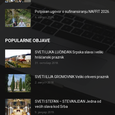
Potpisan ugovor o sufinansiranju NAFFIT 2026.
6. август 2026.
POPULARNE OBJAVE
SVETI LUKA LUČINDAN Srpska slava i veliki
hrišćanski praznik
31. октобар 2018.
SVETI ILIJA GROMOVNIK Veliki crkveni praznik
2. август 2018.
SVETI STEFAN – STEVANJDAN Jedna od
većih slava kod Srba
9. јануар 2019.