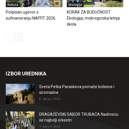
Kultura
Ekologija
Potpisan ugovor o
KORAK ZA BUDUĆNOST
sufinansiranju NAFFIT 2026.
Ekologija, mokrogorska letnja
škola
IZBOR UREDNIKA
Sveta Petka Paraskeva pomaže bolesne i
siromašne
8. август 2026.
DRAGAČEVSKI SABOR TRUBAČA Nadmeću
se najbolji orkestri
7. август 2026.