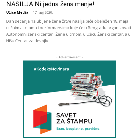
NASILJA Ni jedna žena manje!
Užice Media
-
17. мај 2020.
Dan sećanja na ubijene žene žrtve nasilja biće obeležen 18. maja
uličnim akcijama i performansima koje će u Beogradu organizovati
Autonomni ženski centar i Žene u crnom, u Užicu Ženski centar, a u
Nišu Centar za devojke.
- Advertisement -