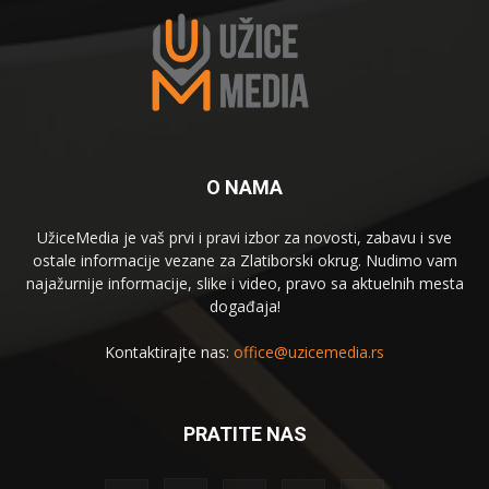
O NAMA
UžiceMedia je vaš prvi i pravi izbor za novosti, zabavu i sve
ostale informacije vezane za Zlatiborski okrug. Nudimo vam
najažurnije informacije, slike i video, pravo sa aktuelnih mesta
događaja!
Kontaktirajte nas:
office@uzicemedia.rs
PRATITE NAS