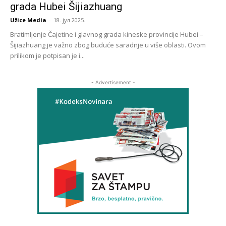
grada Hubei Šijiazhuang
Užice Media
-
18. јул 2025.
Bratimljenje Čajetine i glavnog grada kineske provincije Hubei –
Šijiazhuang je važno zbog buduće saradnje u više oblasti. Ovom
prilikom je potpisan je i...
- Advertisement -