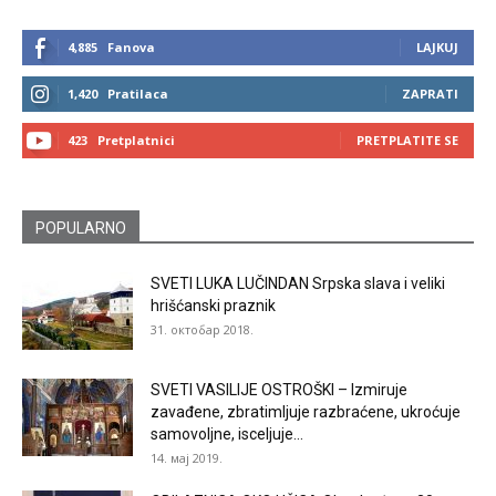
4,885
Fanova
LAJKUJ
1,420
Pratilaca
ZAPRATI
423
Pretplatnici
PRETPLATITE SE
POPULARNO
SVETI LUKA LUČINDAN Srpska slava i veliki
hrišćanski praznik
31. октобар 2018.
SVETI VASILIJE OSTROŠKI – Izmiruje
zavađene, zbratimljuje razbraćene, ukroćuje
samovoljne, isceljuje...
14. мај 2019.