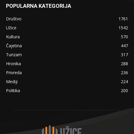
POPULARNA KATEGORIJA
Društvo
1761
Užice
1542
Kultura
570
Čajetina
447
Turizam
317
Hronika
288
Privreda
236
Mediji
224
Politika
200