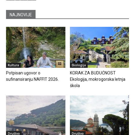
NAJNOVIJE
Kultura
Ekologija
Potpisan ugovor o
KORAK ZA BUDUĆNOST
sufinansiranju NAFFIT 2026.
Ekologija, mokrogorska letnja
škola
Društvo
Društvo