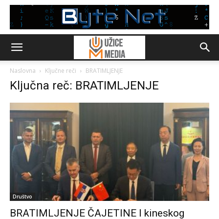
Naslovna
Ključne reči
BRATIMLJENJE
Ključna reč: BRATIMLJENJE
Društvo
BRATIMLJENJE ČAJETINE I kineskog