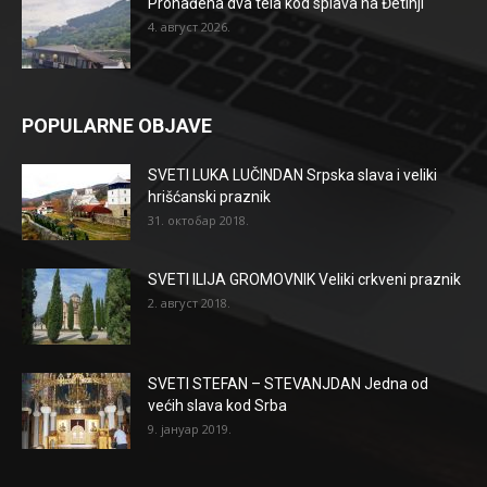
Pronađena dva tela kod splava na Đetinji
4. август 2026.
POPULARNE OBJAVE
SVETI LUKA LUČINDAN Srpska slava i veliki
hrišćanski praznik
31. октобар 2018.
SVETI ILIJA GROMOVNIK Veliki crkveni praznik
2. август 2018.
SVETI STEFAN – STEVANJDAN Jedna od
većih slava kod Srba
9. јануар 2019.