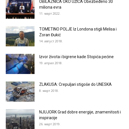
OBILAZNICA OKO UŽICA Obezbeđeno 30
miliona evra
11. март 2022.
TOMETINO POLJE Iz Londona stigli Melisa i
Zoran Đukić
14. август 2018.
Izvor života i bigrene kade Stopića pećine
19. април 2018.
ZLAKUSA: Crepuljari stigoše do UNESKA
8. март 2018.
NJUJORK Grad dobre energije, znamenitosti i
inspiracije
26. март 2019.