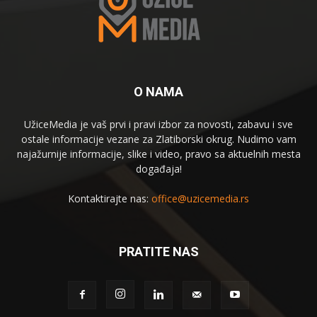
O NAMA
UžiceMedia je vaš prvi i pravi izbor za novosti, zabavu i sve
ostale informacije vezane za Zlatiborski okrug. Nudimo vam
najažurnije informacije, slike i video, pravo sa aktuelnih mesta
događaja!
Kontaktirajte nas:
office@uzicemedia.rs
PRATITE NAS