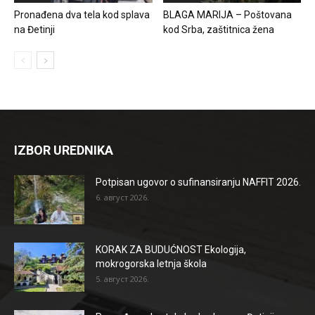
Pronađena dva tela kod splava
BLAGA MARIJA – Poštovana
na Đetinji
kod Srba, zaštitnica žena
IZBOR UREDNIKA
Potpisan ugovor o sufinansiranju NAFFIT 2026.
6. август 2026.
KORAK ZA BUDUĆNOST Ekologija,
mokrogorska letnja škola
5. август 2026.