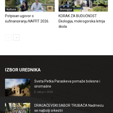
Kultura
Ekologija
Potpisan ugovor o
KORAK ZA BUDUĆNOST
sufinansiranju NAFFIT 2026.
Ekologija, mokrogorska letnja
škola
IZBOR UREDNIKA
Sveta Petka Paraskeva pomaže bolesne i
siromašne
8. август 2026.
DRAGAČEVSKI SABOR TRUBAČA Nadmeću
se najbolji orkestri