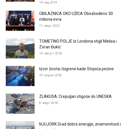
14. мај 2019.
OBILAZNICA OKO UŽICA Obezbeđeno 30
miliona evra
11. март 2022.
TOMETINO POLJE Iz Londona stigli Melisa i
Zoran Đukić
14. август 2018.
Izvor života i bigrene kade Stopića pećine
19. април 2018.
ZLAKUSA: Crepuljari stigoše do UNESKA
8. март 2018.
NJUJORK Grad dobre energije, znamenitosti i