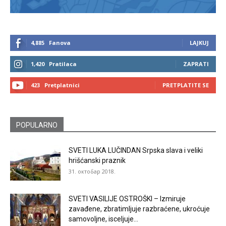
4,885
Fanova
LAJKUJ
1,420
Pratilaca
ZAPRATI
423
Pretplatnici
PRETPLATITE SE
POPULARNO
SVETI LUKA LUČINDAN Srpska slava i veliki
hrišćanski praznik
31. октобар 2018.
SVETI VASILIJE OSTROŠKI – Izmiruje
zavađene, zbratimljuje razbraćene, ukroćuje
samovoljne, isceljuje...