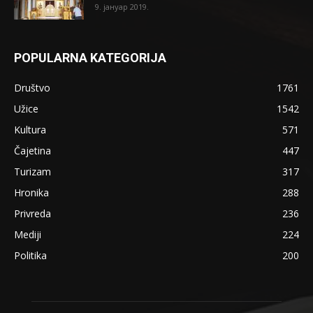
9. јануар 2019.
POPULARNA KATEGORIJA
Društvo
1761
Užice
1542
Kultura
571
Čajetina
447
Turizam
317
Hronika
288
Privreda
236
Mediji
224
Politika
200