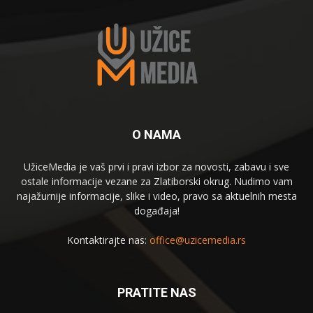
O NAMA
UžiceMedia je vaš prvi i pravi izbor za novosti, zabavu i sve
ostale informacije vezane za Zlatiborski okrug. Nudimo vam
najažurnije informacije, slike i video, pravo sa aktuelnih mesta
događaja!
Kontaktirajte nas:
office@uzicemedia.rs
PRATITE NAS