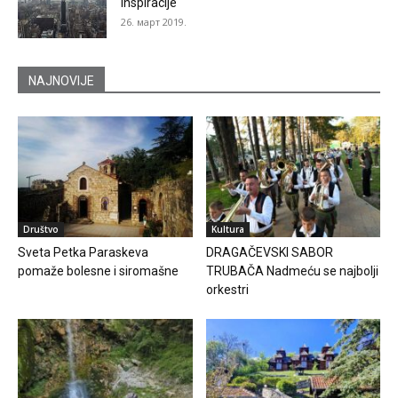
inspiracije
26. март 2019.
NAJNOVIJE
Društvo
Kultura
Sveta Petka Paraskeva
DRAGAČEVSKI SABOR
pomaže bolesne i siromašne
TRUBAČA Nadmeću se najbolji
orkestri