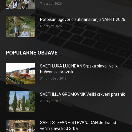
7. август 2026.
Potpisan ugovor o sufinansiranju NAFFIT 2026.
6. август 2026.
POPULARNE OBJAVE
SVETI LUKA LUČINDAN Srpska slava i veliki
hrišćanski praznik
31. октобар 2018.
SVETI ILIJA GROMOVNIK Veliki crkveni praznik
2. август 2018.
SVETI STEFAN – STEVANJDAN Jedna od
većih slava kod Srba