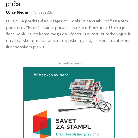
priča
Užice Media
-
15. март 2024.
U Užicu je predstavljen višejezični Konkurs za kratku priču na temu
pomirenja "Biber" i zbirke priča proistekle iz Konkursa. U toku je
šesti Konkurs, na kome mogu da učestvuju autori i autorke koji pišu
na albanskom, makedonskom, srpskom, crnogorskom, hrvatskom
ili bosanskom jeziku.
- Advertisement -