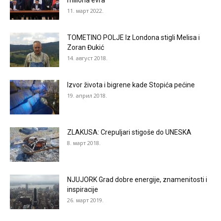
miliona evra
11. март 2022.
TOMETINO POLJE Iz Londona stigli Melisa i
Zoran Đukić
14. август 2018.
Izvor života i bigrene kade Stopića pećine
19. април 2018.
ZLAKUSA: Crepuljari stigoše do UNESKA
8. март 2018.
NJUJORK Grad dobre energije, znamenitosti i
inspiracije
26. март 2019.