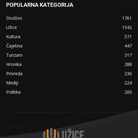
POPULARNA KATEGORIJA
Društvo
1761
Užice
1542
Kultura
571
Čajetina
447
Turizam
317
Hronika
288
Privreda
236
Mediji
224
Politika
200