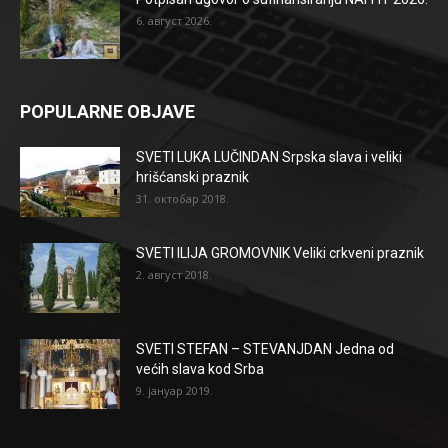
6. август 2026.
POPULARNE OBJAVE
SVETI LUKA LUČINDAN Srpska slava i veliki
hrišćanski praznik
31. октобар 2018.
SVETI ILIJA GROMOVNIK Veliki crkveni praznik
2. август 2018.
SVETI STEFAN – STEVANJDAN Jedna od
većih slava kod Srba
9. јануар 2019.