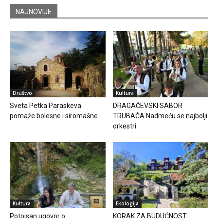
NAJNOVIJE
Društvo
Kultura
Sveta Petka Paraskeva
DRAGAČEVSKI SABOR
pomaže bolesne i siromašne
TRUBAČA Nadmeću se najbolji
orkestri
Kultura
Ekologija
Potpisan ugovor o
KORAK ZA BUDUĆNOST