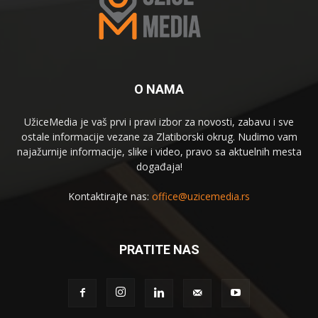
O NAMA
UžiceMedia je vaš prvi i pravi izbor za novosti, zabavu i sve
ostale informacije vezane za Zlatiborski okrug. Nudimo vam
najažurnije informacije, slike i video, pravo sa aktuelnih mesta
događaja!
Kontaktirajte nas:
office@uzicemedia.rs
PRATITE NAS