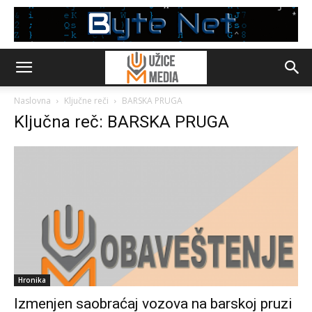
Naslovna
Ključne reči
BARSKA PRUGA
Ključna reč: BARSKA PRUGA
Hronika
Izmenjen saobraćaj vozova na barskoj pruzi