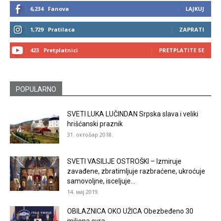
6,234
Fanova
LAJKUJ
1,729
Pratilaca
ZAPRATI
423
Pretplatnici
PRETPLATITE SE
POPULARNO
SVETI LUKA LUČINDAN Srpska slava i veliki
hrišćanski praznik
31. октобар 2018.
SVETI VASILIJE OSTROŠKI – Izmiruje
zavađene, zbratimljuje razbraćene, ukroćuje
samovoljne, isceljuje...
14. мај 2019.
OBILAZNICA OKO UŽICA Obezbeđeno 30