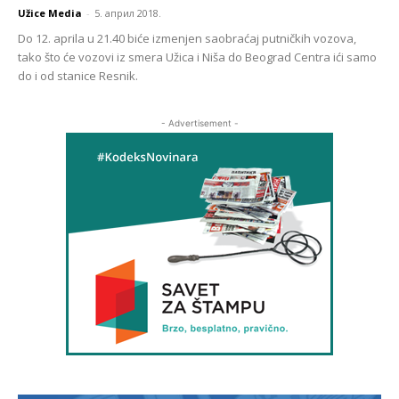
Užice Media
-
5. април 2018.
Do 12. aprila u 21.40 biće izmenjen saobraćaj putničkih vozova,
tako što će vozovi iz smera Užica i Niša do Beograd Centra ići samo
do i od stanice Resnik.
- Advertisement -