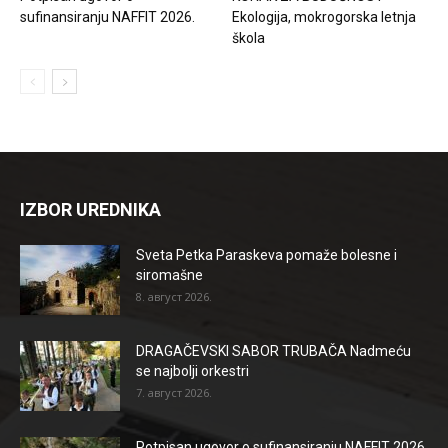
sufinansiranju NAFFIT 2026.
Ekologija, mokrogorska letnja
škola
IZBOR UREDNIKA
Sveta Petka Paraskeva pomaže bolesne i
siromašne
8. август 2026.
DRAGAČEVSKI SABOR TRUBAČA Nadmeću
se najbolji orkestri
7. август 2026.
Potpisan ugovor o sufinansiranju NAFFIT 2026.