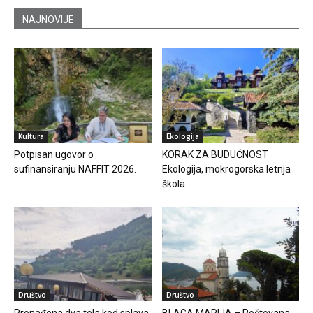
NAJNOVIJE
Kultura
Ekologija
Potpisan ugovor o
KORAK ZA BUDUĆNOST
sufinansiranju NAFFIT 2026.
Ekologija, mokrogorska letnja
škola
Društvo
Društvo
Pronađena dva tela kod splava
BLAGA MARIJA – Poštovana