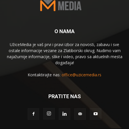
O NAMA
UžiceMedia je vaš prvi i pravi izbor za novosti, zabavu i sve
ostale informacije vezane za Zlatiborski okrug. Nudimo vam
najažurnije informacije, slike i video, pravo sa aktuelnih mesta
događaja!
Kontaktirajte nas:
office@uzicemedia.rs
PRATITE NAS