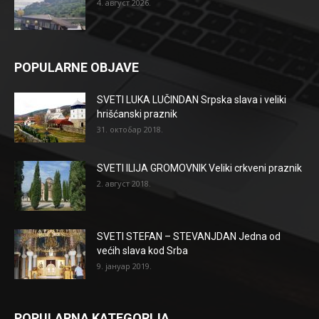
4. август 2026.
POPULARNE OBJAVE
SVETI LUKA LUČINDAN Srpska slava i veliki
hrišćanski praznik
31. октобар 2018.
SVETI ILIJA GROMOVNIK Veliki crkveni praznik
2. август 2018.
SVETI STEFAN – STEVANJDAN Jedna od
većih slava kod Srba
9. јануар 2019.
POPULARNA KATEGORIJA