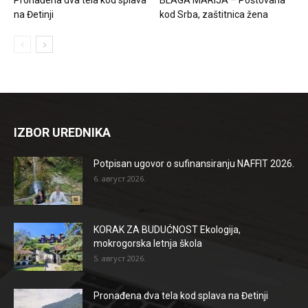
na Đetinji
kod Srba, zaštitnica žena
IZBOR UREDNIKA
Potpisan ugovor o sufinansiranju NAFFIT 2026.
6. август 2026.
KORAK ZA BUDUĆNOST Ekologija,
mokrogorska letnja škola
5. август 2026.
Pronađena dva tela kod splava na Đetinji