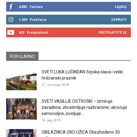
4,885
Fanova
LAJKUJ
1,420
Pratilaca
ZAPRATI
423
Pretplatnici
PRETPLATITE SE
POPULARNO
SVETI LUKA LUČINDAN Srpska slava i veliki
hrišćanski praznik
31. октобар 2018.
SVETI VASILIJE OSTROŠKI – Izmiruje
zavađene, zbratimljuje razbraćene, ukroćuje
samovoljne, isceljuje...
14. мај 2019.
OBILAZNICA OKO UŽICA Obezbeđeno 30