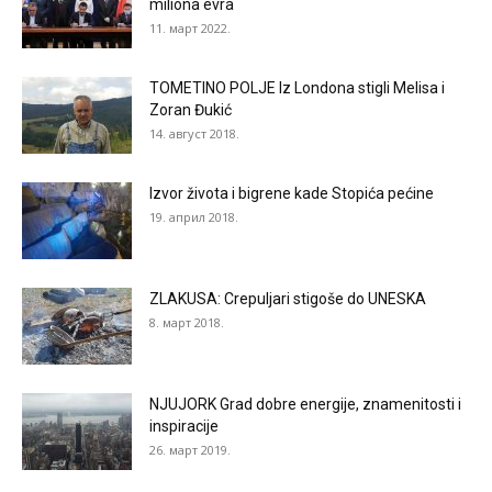
miliona evra
11. март 2022.
TOMETINO POLJE Iz Londona stigli Melisa i
Zoran Đukić
14. август 2018.
Izvor života i bigrene kade Stopića pećine
19. април 2018.
ZLAKUSA: Crepuljari stigoše do UNESKA
8. март 2018.
NJUJORK Grad dobre energije, znamenitosti i
inspiracije
26. март 2019.