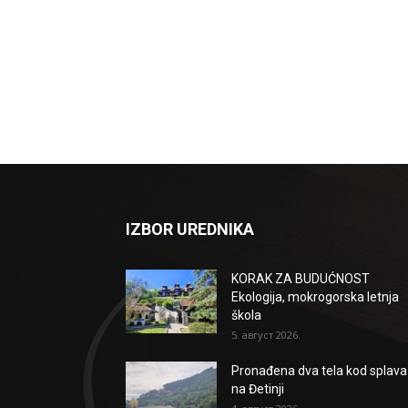
IZBOR UREDNIKA
KORAK ZA BUDUĆNOST
Ekologija, mokrogorska letnja
škola
5. август 2026.
Pronađena dva tela kod splava
na Đetinji