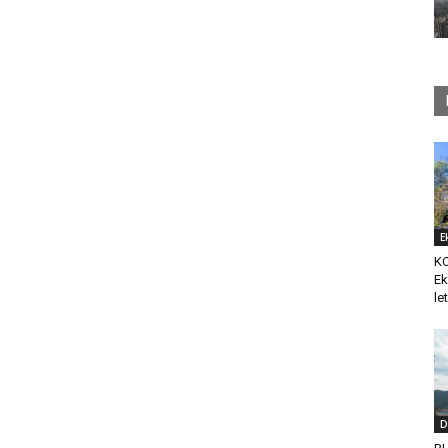
E
K
Ek
le
D