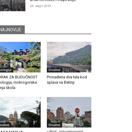
26. март 2019.
NAJNOVIJE
kologija
Društvo
ORAK ZA BUDUĆNOST
Pronađena dva tela kod
ologija, mokrogorska
splava na Đetinji
tnja škola
ruštvo
Društvo