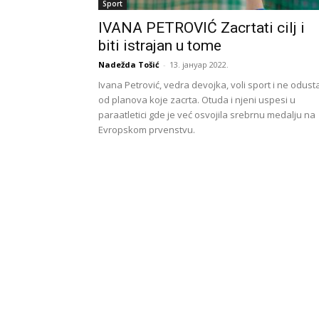
Sport
IVANA PETROVIĆ Zacrtati cilj i
biti istrajan u tome
Nadežda Tošić
-
13. јануар 2022.
Ivana Petrović, vedra devojka, voli sport i ne odust
od planova koje zacrta. Otuda i njeni uspesi u
paraatletici gde je već osvojila srebrnu medalju na
Evropskom prvenstvu.