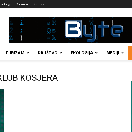
keting
O nama
Kontakt
TURIZAM
DRUŠTVO
EKOLOGIJA
MEDIJI
I KLUB KOSJERA