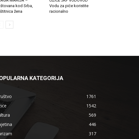
LAGA MARIJA –
UŽICE JKP VODOVOD
štovana kod Srba,
Vodu za piće koristite
štitnica žena
racionalno
OPULARNA KATEGORIJA
ruštvo
1761
ice
1542
ltura
569
jetina
446
urizam
317