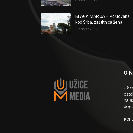
4. август 2026.
BLAGA MARIJA – Poštovana
kod Srba, zaštitnica žena
4. август 2026.
O 
Užic
osta
naja
doga
Kont