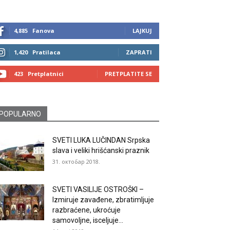
4,885
Fanova
LAJKUJ
1,420
Pratilaca
ZAPRATI
423
Pretplatnici
PRETPLATITE SE
POPULARNO
SVETI LUKA LUČINDAN Srpska
slava i veliki hrišćanski praznik
31. октобар 2018.
SVETI VASILIJE OSTROŠKI –
Izmiruje zavađene, zbratimljuje
razbraćene, ukroćuje
samovoljne, isceljuje...