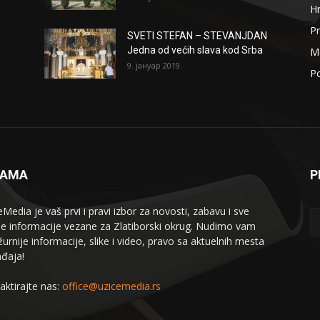
H
Pr
SVETI STEFAN – STEVANJDAN
Jedna od većih slava kod Srba
Me
9. јануар 2019.
Po
NAMA
P
eMedia je vaš prvi i pravi izbor za novosti, zabavu i sve
le informacije vezane za Zlatiborski okrug. Nudimo vam
žurnije informacije, slike i video, pravo sa aktuelnih mesta
đaja!
aktirajte nas:
office@uzicemedia.rs