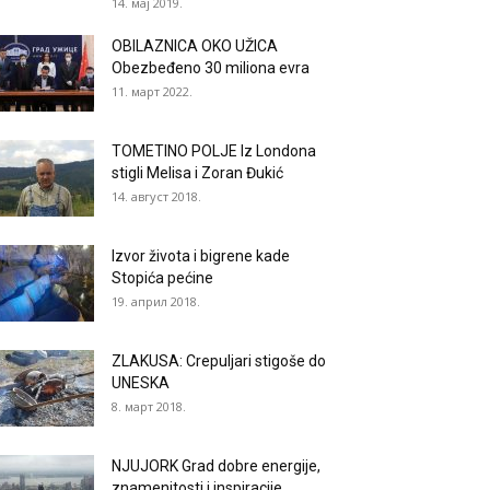
14. мај 2019.
OBILAZNICA OKO UŽICA
Obezbeđeno 30 miliona evra
11. март 2022.
TOMETINO POLJE Iz Londona
stigli Melisa i Zoran Đukić
14. август 2018.
Izvor života i bigrene kade
Stopića pećine
19. април 2018.
ZLAKUSA: Crepuljari stigoše do
UNESKA
8. март 2018.
NJUJORK Grad dobre energije,
znamenitosti i inspiracije