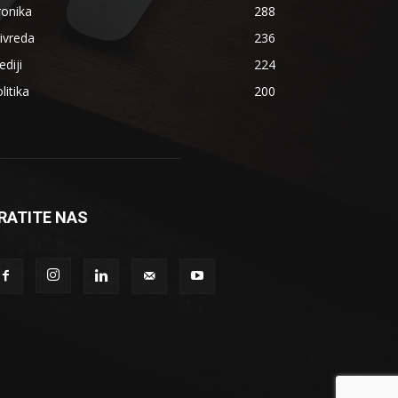
ronika
288
ivreda
236
diji
224
litika
200
RATITE NAS