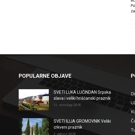
B
Po
za
POPULARNE OBJAVE
P
SVETI LUKA LUČINDAN Srpska
D
slava i veliki hrišćanski praznik
Už
31. октобар 2018.
Ku
Ča
SVETI ILIJA GROMOVNIK Veliki
crkveni praznik
T
2. август 2018.