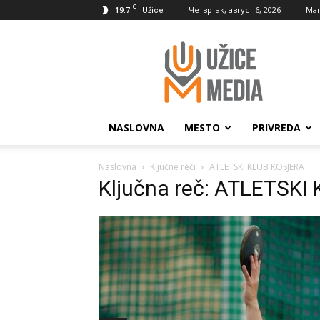
C
19.7
Четвртак, август 6, 2026
Mar
Užice
UžiceMedia
NASLOVNA
MESTO
PRIVREDA
Naslovna
Ključne reči
ATLETSKI KLUB KOSJERA
Ključna reč: ATLETSK