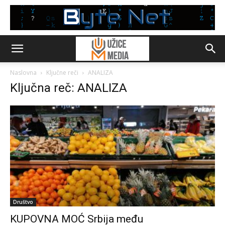
Naslovna
Ključne reči
ANALIZA
Ključna reč: ANALIZA
Društvo
KUPOVNA MOĆ Srbija među