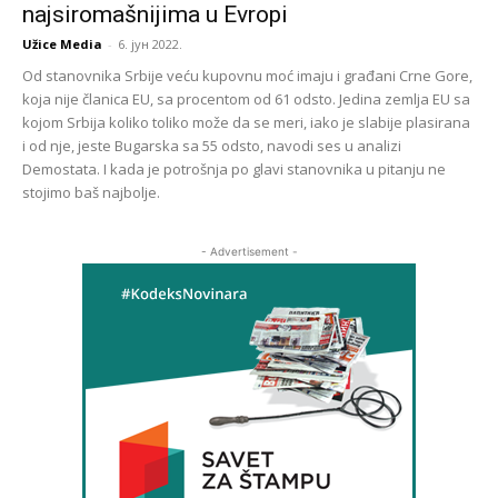
najsiromašnijima u Evropi
Užice Media
-
6. јун 2022.
Od stanovnika Srbije veću kupovnu moć imaju i građani Crne Gore,
koja nije članica EU, sa procentom od 61 odsto. Jedina zemlja EU sa
kojom Srbija koliko toliko može da se meri, iako je slabije plasirana
i od nje, jeste Bugarska sa 55 odsto, navodi ses u analizi
Demostata. I kada je potrošnja po glavi stanovnika u pitanju ne
stojimo baš najbolje.
- Advertisement -