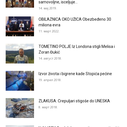
samovoljne, isceljuje...
14. мај 2019.
OBILAZNICA OKO UŽICA Obezbeđeno 30
miliona evra
11. март 2022.
TOMETINO POLJE Iz Londona stigli Melisa i
Zoran Đukić
14. август 2018.
Izvor života i bigrene kade Stopića pećine
19. април 2018.
ZLAKUSA: Crepuljari stigoše do UNESKA
8. март 2018.