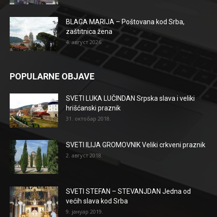
BLAGA MARIJA – Poštovana kod Srba,
zaštitnica žena
4. август 2026.
POPULARNE OBJAVE
SVETI LUKA LUČINDAN Srpska slava i veliki
hrišćanski praznik
31. октобар 2018.
SVETI ILIJA GROMOVNIK Veliki crkveni praznik
2. август 2018.
SVETI STEFAN – STEVANJDAN Jedna od
većih slava kod Srba
9. јануар 2019.