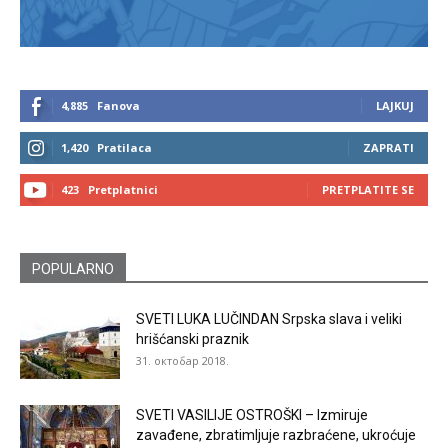
4,885
Fanova
LAJKUJ
1,420
Pratilaca
ZAPRATI
423
Pretplatnici
PRETPLATITE SE
POPULARNO
SVETI LUKA LUČINDAN Srpska slava i veliki
hrišćanski praznik
31. октобар 2018.
SVETI VASILIJE OSTROŠKI – Izmiruje
zavađene, zbratimljuje razbraćene, ukroćuje