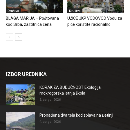
Društvo
Društvo
BLAGA MARIJA – Poštovana
UŽICE JKP VODOVOD Vodu za
kod Srba, zaštitnica žena
piće koristite racionalno
IZBOR UREDNIKA
KORAK ZA BUDUĆNOST Ekologija,
mokrogorska letnja škola
5. август 2026.
Pronađena dva tela kod splava na Đetinji
4. август 2026.