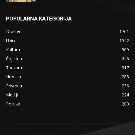
POPULARNA KATEGORIJA
Društvo
1761
Užice
1542
Kultura
569
Čajetina
446
Turizam
317
Hronika
288
Privreda
236
Mediji
224
Politika
200