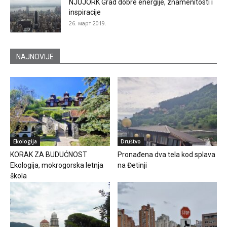
NJUJORK Grad dobre energije, znamenitosti i
inspiracije
26. март 2019.
NAJNOVIJE
Ekologija
Društvo
KORAK ZA BUDUĆNOST
Pronađena dva tela kod splava
Ekologija, mokrogorska letnja
na Đetinji
škola