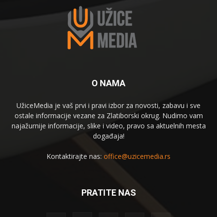
O NAMA
UžiceMedia je vaš prvi i pravi izbor za novosti, zabavu i sve
ostale informacije vezane za Zlatiborski okrug. Nudimo vam
najažurnije informacije, slike i video, pravo sa aktuelnih mesta
događaja!
Kontaktirajte nas:
office@uzicemedia.rs
PRATITE NAS