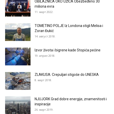
OBILAZNICA OKO UŽICA Obezbeđeno 30
miliona evra
11. март 2022.
TOMETINO POLJE Iz Londona stigli Melisa i
Zoran Đukić
14. август 2018.
Izvor života i bigrene kade Stopića pećine
19. април 2018.
ZLAKUSA: Crepuljari stigoše do UNESKA
8. март 2018.
NJUJORK Grad dobre energije, znamenitosti i
inspiracije
26. март 2019.