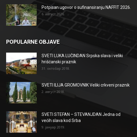
Potpisan ugovor o sufinansiranju NAFFIT 2026.
6. август 2026.
POPULARNE OBJAVE
SVETI LUKA LUČINDAN Srpska slava i veliki
hrišćanski praznik
31. октобар 2018.
SVETI ILIJA GROMOVNIK Veliki crkveni praznik
2. август 2018.
SVETI STEFAN – STEVANJDAN Jedna od
većih slava kod Srba
9. јануар 2019.