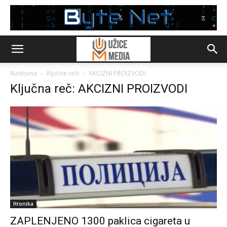
Naslovna
Ključne reči
AKCIZNI PROIZVODI
Ključna reč: AKCIZNI PROIZVODI
Hronika
ZAPLENJENO 1300 paklica cigareta u