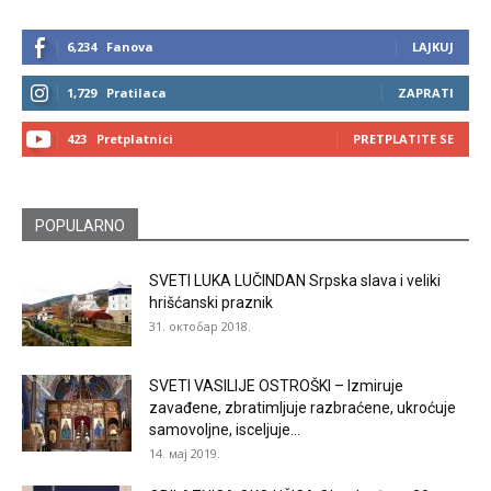
6,234
Fanova
LAJKUJ
1,729
Pratilaca
ZAPRATI
423
Pretplatnici
PRETPLATITE SE
POPULARNO
SVETI LUKA LUČINDAN Srpska slava i veliki
hrišćanski praznik
31. октобар 2018.
SVETI VASILIJE OSTROŠKI – Izmiruje
zavađene, zbratimljuje razbraćene, ukroćuje
samovoljne, isceljuje...
14. мај 2019.