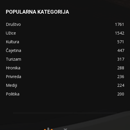
POPULARNA KATEGORIJA
Društvo
1761
Užice
1542
Kultura
571
Čajetina
447
Turizam
317
Hronika
288
Privreda
236
Mediji
224
Politika
200