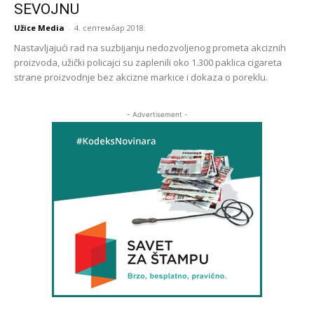
SEVOJNU
Užice Media
-
4. септембар 2018.
Nastavljajući rad na suzbijanju nedozvoljenog prometa akciznih
proizvoda, užički policajci su zaplenili oko 1.300 paklica cigareta
strane proizvodnje bez akcizne markice i dokaza o poreklu.
- Advertisement -