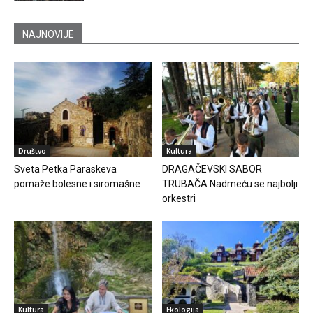
NAJNOVIJE
Društvo
Kultura
Sveta Petka Paraskeva
DRAGAČEVSKI SABOR
pomaže bolesne i siromašne
TRUBAČA Nadmeću se najbolji
orkestri
Kultura
Ekologija