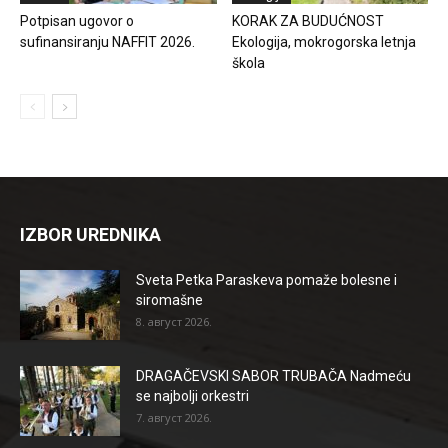
Potpisan ugovor o
KORAK ZA BUDUĆNOST
sufinansiranju NAFFIT 2026.
Ekologija, mokrogorska letnja
škola
IZBOR UREDNIKA
Sveta Petka Paraskeva pomaže bolesne i
siromašne
8. август 2026.
DRAGAČEVSKI SABOR TRUBAČA Nadmeću
se najbolji orkestri
7. август 2026.