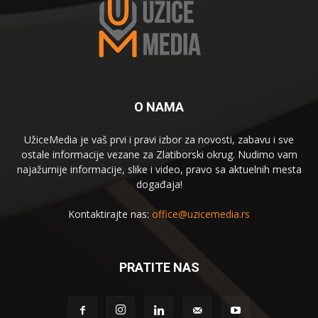
O NAMA
UžiceMedia je vaš prvi i pravi izbor za novosti, zabavu i sve
ostale informacije vezane za Zlatiborski okrug. Nudimo vam
najažurnije informacije, slike i video, pravo sa aktuelnih mesta
događaja!
Kontaktirajte nas:
office@uzicemedia.rs
PRATITE NAS