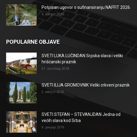
Potpisan ugovor o sufinansiranju NAFFIT 2026.
6. август 2026.
POPULARNE OBJAVE
SVETI LUKA LUČINDAN Srpska slava i veliki
hrišćanski praznik
31. октобар 2018.
SVETI ILIJA GROMOVNIK Veliki crkveni praznik
2. август 2018.
SVETI STEFAN – STEVANJDAN Jedna od
većih slava kod Srba
9. јануар 2019.