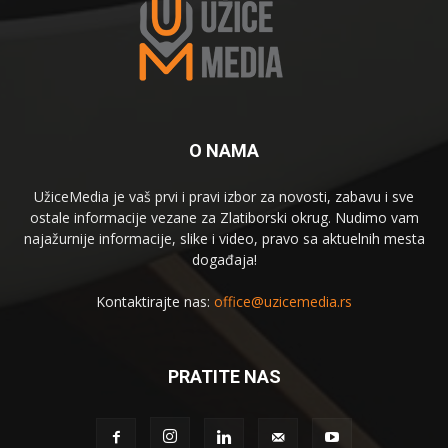
O NAMA
UžiceMedia je vaš prvi i pravi izbor za novosti, zabavu i sve
ostale informacije vezane za Zlatiborski okrug. Nudimo vam
najažurnije informacije, slike i video, pravo sa aktuelnih mesta
događaja!
Kontaktirajte nas:
office@uzicemedia.rs
PRATITE NAS