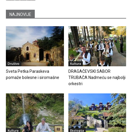
NAJNOVIJE
Društvo
Kultura
Sveta Petka Paraskeva
DRAGAČEVSKI SABOR
pomaže bolesne i siromašne
TRUBAČA Nadmeću se najbolji
orkestri
Kultura
Ekologija