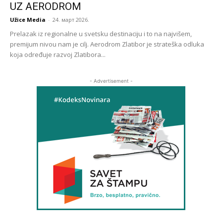
UZ AERODROM
Užice Media
-
24. март 2026.
Prelazak iz regionalne u svetsku destinaciju i to na najvišem,
premijum nivou nam je cilj. Aerodrom Zlatibor je strateška odluka
koja određuje razvoj Zlatibora...
- Advertisement -