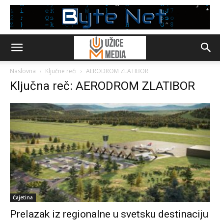
Naslovna
Ključne reči
AERODROM ZLATIBOR
Ključna reč: AERODROM ZLATIBOR
Čajetina
Prelazak iz regionalne u svetsku destinaciju