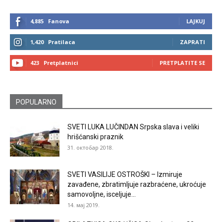
4,885
Fanova
LAJKUJ
1,420
Pratilaca
ZAPRATI
423
Pretplatnici
PRETPLATITE SE
POPULARNO
SVETI LUKA LUČINDAN Srpska slava i veliki
hrišćanski praznik
31. октобар 2018.
SVETI VASILIJE OSTROŠKI – Izmiruje
zavađene, zbratimljuje razbraćene, ukroćuje
samovoljne, isceljuje...
14. мај 2019.