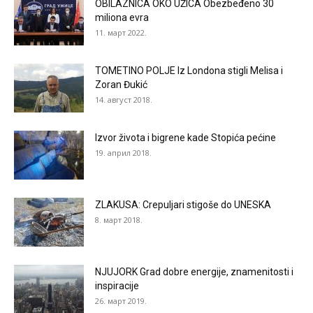
OBILAZNICA OKO UŽICA Obezbeđeno 30
miliona evra
11. март 2022.
TOMETINO POLJE Iz Londona stigli Melisa i
Zoran Đukić
14. август 2018.
Izvor života i bigrene kade Stopića pećine
19. април 2018.
ZLAKUSA: Crepuljari stigoše do UNESKA
8. март 2018.
NJUJORK Grad dobre energije, znamenitosti i
inspiracije
26. март 2019.