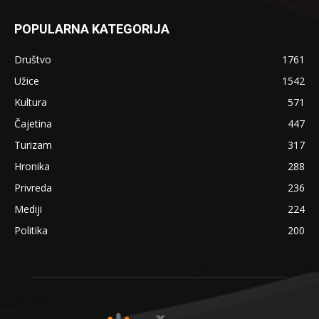
POPULARNA KATEGORIJA
Društvo
1761
Užice
1542
Kultura
571
Čajetina
447
Turizam
317
Hronika
288
Privreda
236
Mediji
224
Politika
200