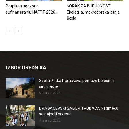
Potpisan ugovor o
KORAK ZA BUDUĆNOST
sufinansiranju NAFFIT 2026.
Ekologija, mokrogorska letnja
škola
IZBOR UREDNIKA
Sveta Petka Paraskeva pomaže bolesne i
siromašne
8. август 2026.
DRAGAČEVSKI SABOR TRUBAČA Nadmeću
se najbolji orkestri
7. август 2026.