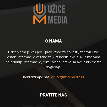
O NAMA
UžiceMedia je vaš prvi i pravi izbor za novosti, zabavu i sve
ostale informacije vezane za Zlatiborski okrug. Nudimo vam
najažurnije informacije, slike i video, pravo sa aktuelnih mesta
događaja!
Kontaktirajte nas:
office@uzicemedia.rs
PRATITE NAS