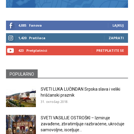
4,885
Fanova
LAJKUJ
1,420
Pratilaca
ZAPRATI
423
Pretplatnici
PRETPLATITE SE
POPULARNO
SVETI LUKA LUČINDAN Srpska slava i veliki
hrišćanski praznik
31. октобар 2018.
SVETI VASILIJE OSTROŠKI – Izmiruje
zavađene, zbratimljuje razbraćene, ukroćuje
samovoljne, isceljuje...