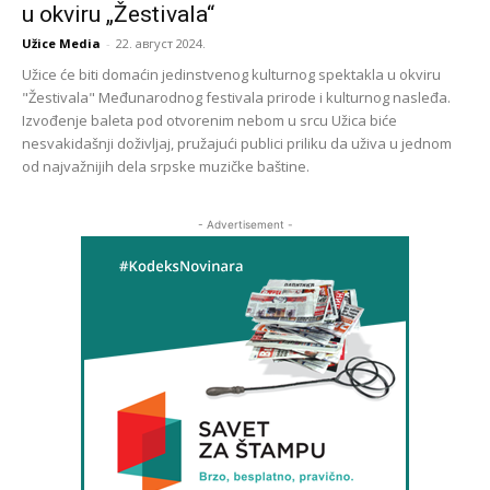
u okviru „Žestivala“
Užice Media
-
22. август 2024.
Užice će biti domaćin jedinstvenog kulturnog spektakla u okviru
"Žestivala" Međunarodnog festivala prirode i kulturnog nasleđa.
Izvođenje baleta pod otvorenim nebom u srcu Užica biće
nesvakidašnji doživljaj, pružajući publici priliku da uživa u jednom
od najvažnijih dela srpske muzičke baštine.
- Advertisement -