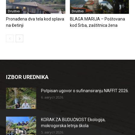
Društvo
Društvo
Pronađena dva tela kod splava
BLAGA MARIJA – Poštovana
na Đetinji
kod Srba, zaštitnica žena
IZBOR UREDNIKA
Potpisan ugovor o sufinansiranju NAFFIT 2026.
6. август 2026.
KORAK ZA BUDUĆNOST Ekologija,
mokrogorska letnja škola
5. август 2026.