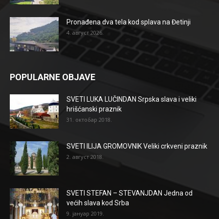
Pronađena dva tela kod splava na Đetinji
4. август 2026.
POPULARNE OBJAVE
SVETI LUKA LUČINDAN Srpska slava i veliki
hrišćanski praznik
31. октобар 2018.
SVETI ILIJA GROMOVNIK Veliki crkveni praznik
2. август 2018.
SVETI STEFAN – STEVANJDAN Jedna od
većih slava kod Srba
9. јануар 2019.