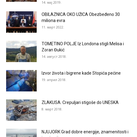
14. мај 2019.
OBILAZNICA OKO UŽICA Obezbeđeno 30
miliona evra
11. март 2022.
TOMETINO POLJE Iz Londona stigli Melisa i
Zoran Đukić
14. август 2018.
Izvor života i bigrene kade Stopića pećine
19. април 2018.
ZLAKUSA: Crepuljari stigoše do UNESKA
8. март 2018.
NJUJORK Grad dobre energije, znamenitosti i