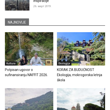
inspiracije
26. март 2019.
NAJNOVIJE
Kultura
Ekologija
Potpisan ugovor o
KORAK ZA BUDUĆNOST
sufinansiranju NAFFIT 2026.
Ekologija, mokrogorska letnja
škola