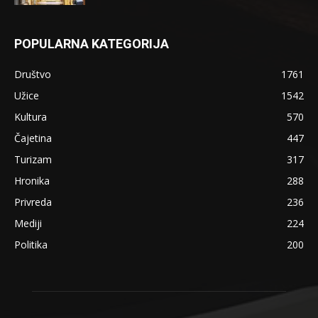
POPULARNA KATEGORIJA
Društvo
1761
Užice
1542
Kultura
570
Čajetina
447
Turizam
317
Hronika
288
Privreda
236
Mediji
224
Politika
200