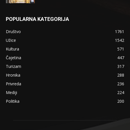
POPULARNA KATEGORIJA
Društvo
1761
Užice
1542
Kultura
571
Čajetina
447
Turizam
317
Hronika
288
Privreda
236
Mediji
224
Politika
200