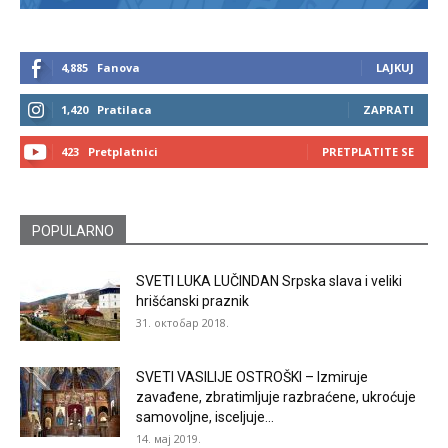
4,885
Fanova
LAJKUJ
1,420
Pratilaca
ZAPRATI
423
Pretplatnici
PRETPLATITE SE
POPULARNO
SVETI LUKA LUČINDAN Srpska slava i veliki
hrišćanski praznik
31. октобар 2018.
SVETI VASILIJE OSTROŠKI – Izmiruje
zavađene, zbratimljuje razbraćene, ukroćuje
samovoljne, isceljuje...
14. мај 2019.