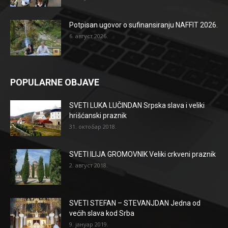
Potpisan ugovor o sufinansiranju NAFFIT 2026.
6. август 2026.
POPULARNE OBJAVE
SVETI LUKA LUČINDAN Srpska slava i veliki
hrišćanski praznik
31. октобар 2018.
SVETI ILIJA GROMOVNIK Veliki crkveni praznik
2. август 2018.
SVETI STEFAN – STEVANJDAN Jedna od
većih slava kod Srba
9. јануар 2019.