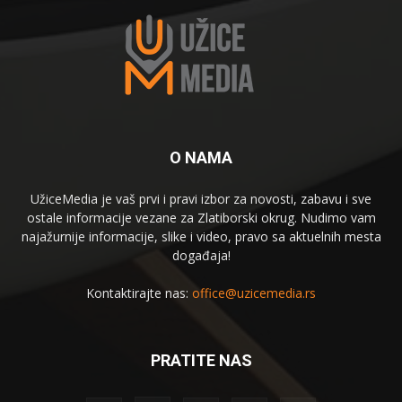
O NAMA
UžiceMedia je vaš prvi i pravi izbor za novosti, zabavu i sve
ostale informacije vezane za Zlatiborski okrug. Nudimo vam
najažurnije informacije, slike i video, pravo sa aktuelnih mesta
događaja!
Kontaktirajte nas:
office@uzicemedia.rs
PRATITE NAS