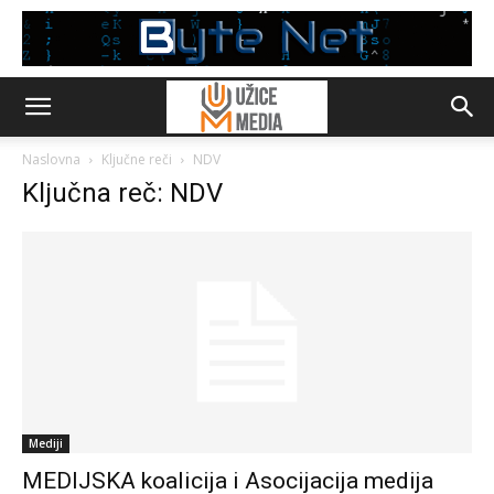
Naslovna
Ključne reči
NDV
Ključna reč: NDV
Mediji
MEDIJSKA koalicija i Asocijacija medija