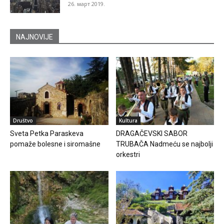
26. март 2019.
NAJNOVIJE
Društvo
Kultura
Sveta Petka Paraskeva
DRAGAČEVSKI SABOR
pomaže bolesne i siromašne
TRUBAČA Nadmeću se najbolji
orkestri