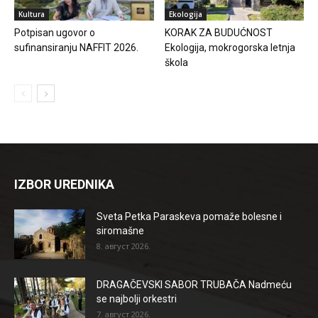
Kultura
Ekologija
Potpisan ugovor o
KORAK ZA BUDUĆNOST
sufinansiranju NAFFIT 2026.
Ekologija, mokrogorska letnja
škola
IZBOR UREDNIKA
Sveta Petka Paraskeva pomaže bolesne i
siromašne
8. август 2026.
DRAGAČEVSKI SABOR TRUBAČA Nadmeću
se najbolji orkestri
7. август 2026.