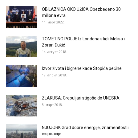
OBILAZNICA OKO UŽICA Obezbeđeno 30
miliona evra
11. март 2022.
TOMETINO POLJE Iz Londona stigli Melisa i
Zoran Đukić
14. август 2018.
Izvor života i bigrene kade Stopića pećine
19. април 2018.
ZLAKUSA: Crepuljari stigoše do UNESKA
8. март 2018.
NJUJORK Grad dobre energije, znamenitosti i
inspiracije