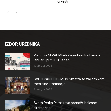
orkestri
IZBOR UREDNIKA
Poziv za MIRAI: Mladi Zapadnog Balkana u
januaru putuju u Japan
9. август 2026.
SVETI PANTELEJMON Smatra se zaštitnikom
medicine i farmacije
9. август 2026.
Sveta Petka Paraskeva pomaže bolesne i
siromašne