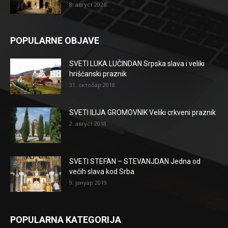
8. август 2026.
POPULARNE OBJAVE
SVETI LUKA LUČINDAN Srpska slava i veliki
hrišćanski praznik
31. октобар 2018.
SVETI ILIJA GROMOVNIK Veliki crkveni praznik
2. август 2018.
SVETI STEFAN – STEVANJDAN Jedna od
većih slava kod Srba
9. јануар 2019.
POPULARNA KATEGORIJA