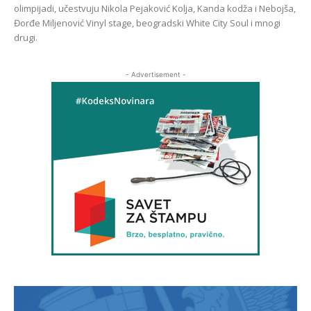
olimpijadi, učestvuju Nikola Pejaković Kolja, Kanda kodža i Nebojša,
Đorđe Miljenović Vinyl stage, beogradski White City Soul i mnogi
drugi.
- Advertisement -