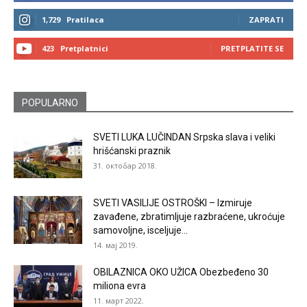
1,729
Pratilaca
ZAPRATI
423
Pretplatnici
PRETPLATITE SE
POPULARNO
SVETI LUKA LUČINDAN Srpska slava i veliki
hrišćanski praznik
31. октобар 2018.
SVETI VASILIJE OSTROŠKI – Izmiruje
zavađene, zbratimljuje razbraćene, ukroćuje
samovoljne, isceljuje...
14. мај 2019.
OBILAZNICA OKO UŽICA Obezbeđeno 30
miliona evra
11. март 2022.