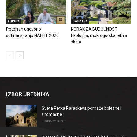
Kultura
Ekologija
Potpisan ugovor o
KORAK ZA BUDUĆNOST
sufinansiranju NAFFIT 2026.
Ekologija, mokrogorska letnja
škola
IZBOR UREDNIKA
Sveta Petka Paraskeva pomaže bolesne i
siromašne
8. август 2026.