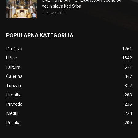
većih slava kod Srba
9. јануар 2019.
POPULARNA KATEGORIJA
Društvo
1761
Užice
1542
Kultura
571
Čajetina
447
Turizam
317
Hronika
288
Privreda
236
Mediji
224
Politika
200