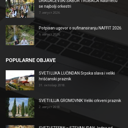
DRAGAČEVSKI SABOR TRUBAČA Nadmeću
se najbolji orkestri
7. август 2026.
Potpisan ugovor o sufinansiranju NAFFIT 2026.
6. август 2026.
POPULARNE OBJAVE
SVETI LUKA LUČINDAN Srpska slava i veliki
hrišćanski praznik
31. октобар 2018.
SVETI ILIJA GROMOVNIK Veliki crkveni praznik
2. август 2018.
SVETI STEFAN – STEVANJDAN Jedna od