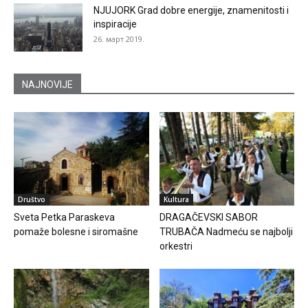
NJUJORK Grad dobre energije, znamenitosti i
inspiracije
26. март 2019.
NAJNOVIJE
Društvo
Kultura
Sveta Petka Paraskeva
DRAGAČEVSKI SABOR
pomaže bolesne i siromašne
TRUBAČA Nadmeću se najbolji
orkestri