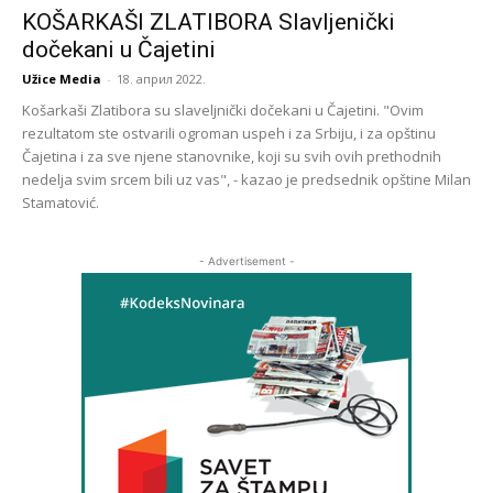
KOŠARKAŠI ZLATIBORA Slavljenički
dočekani u Čajetini
Užice Media
-
18. април 2022.
Košarkaši Zlatibora su slaveljnički dočekani u Čajetini. "Ovim
rezultatom ste ostvarili ogroman uspeh i za Srbiju, i za opštinu
Čajetina i za sve njene stanovnike, koji su svih ovih prethodnih
nedelja svim srcem bili uz vas", - kazao je predsednik opštine Milan
Stamatović.
- Advertisement -