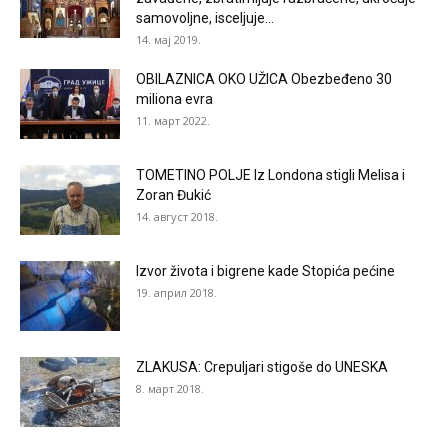
samovoljne, isceljuje...
14. мај 2019.
OBILAZNICA OKO UŽICA Obezbeđeno 30
miliona evra
11. март 2022.
TOMETINO POLJE Iz Londona stigli Melisa i
Zoran Đukić
14. август 2018.
Izvor života i bigrene kade Stopića pećine
19. април 2018.
ZLAKUSA: Crepuljari stigoše do UNESKA
8. март 2018.