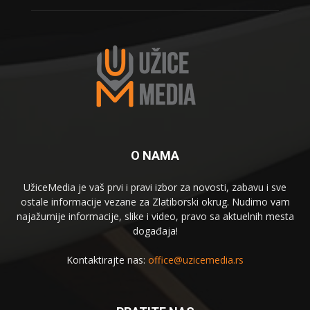
O NAMA
UžiceMedia je vaš prvi i pravi izbor za novosti, zabavu i sve
ostale informacije vezane za Zlatiborski okrug. Nudimo vam
najažurnije informacije, slike i video, pravo sa aktuelnih mesta
događaja!
Kontaktirajte nas:
office@uzicemedia.rs