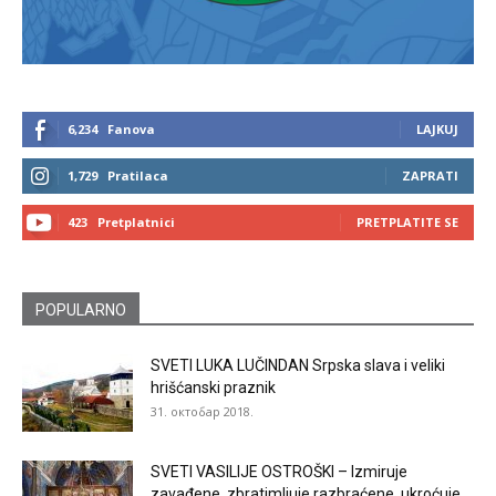
6,234
Fanova
LAJKUJ
1,729
Pratilaca
ZAPRATI
423
Pretplatnici
PRETPLATITE SE
POPULARNO
SVETI LUKA LUČINDAN Srpska slava i veliki
hrišćanski praznik
31. октобар 2018.
SVETI VASILIJE OSTROŠKI – Izmiruje
zavađene, zbratimljuje razbraćene, ukroćuje