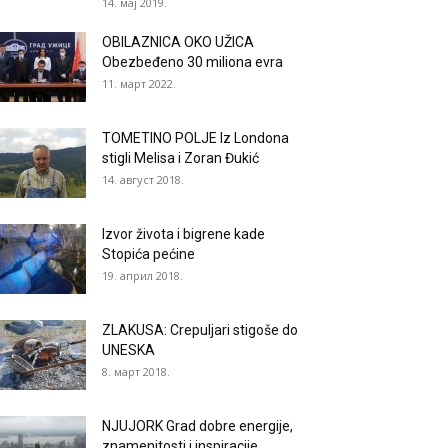
14. мај 2019.
OBILAZNICA OKO UŽICA
Obezbeđeno 30 miliona evra
11. март 2022.
TOMETINO POLJE Iz Londona
stigli Melisa i Zoran Đukić
14. август 2018.
Izvor života i bigrene kade
Stopića pećine
19. април 2018.
ZLAKUSA: Crepuljari stigoše do
UNESKA
8. март 2018.
NJUJORK Grad dobre energije,
znamenitosti i inspiracije