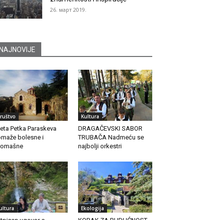
26. март 2019.
NAJNOVIJE
ruštvo
Kultura
eta Petka Paraskeva
DRAGAČEVSKI SABOR
maže bolesne i
TRUBAČA Nadmeću se
romašne
najbolji orkestri
ultura
Ekologija