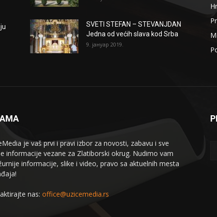
H
Pr
SVETI STEFAN – STEVANJDAN
ju
Jedna od većih slava kod Srba
Me
9. јануар 2019.
Po
NAMA
P
eMedia je vaš prvi i pravi izbor za novosti, zabavu i sve
le informacije vezane za Zlatiborski okrug. Nudimo vam
žurnije informacije, slike i video, pravo sa aktuelnih mesta
đaja!
aktirajte nas:
office@uzicemedia.rs