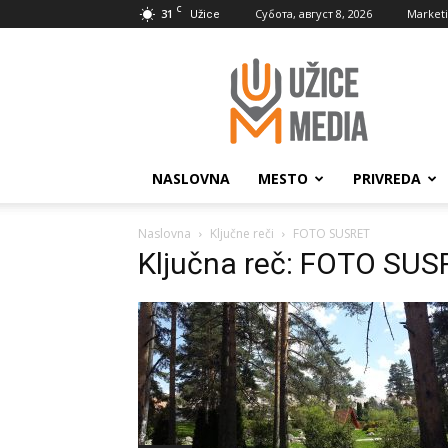
C
31
Субота, август 8, 2026
Market
Užice
UžiceMedia
NASLOVNA
MESTO
PRIVREDA
Naslovna
Ključne reči
FOTO SUSRET
Ključna reč: FOTO SUS