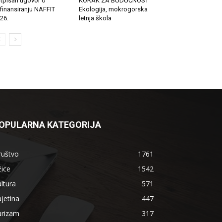
tpisan ugovor o
KORAK ZA BUDUĆNOST
finansiranju NAFFIT
Ekologija, mokrogorska
26.
letnja škola
OPULARNA KATEGORIJA
ruštvo
1761
ice
1542
ltura
571
jetina
447
urizam
317