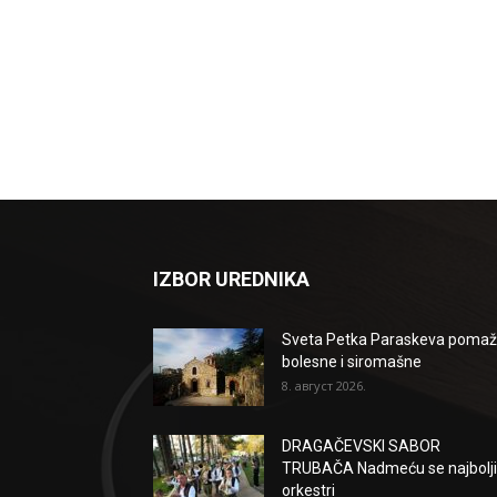
IZBOR UREDNIKA
Sveta Petka Paraskeva poma
bolesne i siromašne
8. август 2026.
DRAGAČEVSKI SABOR
TRUBAČA Nadmeću se najbolji
orkestri