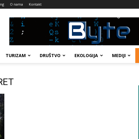
ing
O nama
Kontakt
TURIZAM
DRUŠTVO
EKOLOGIJA
MEDIJI
RET