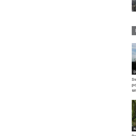
D
Sv
po
si
K