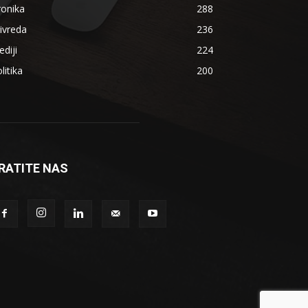
ronika
288
ivreda
236
diji
224
litika
200
RATITE NAS