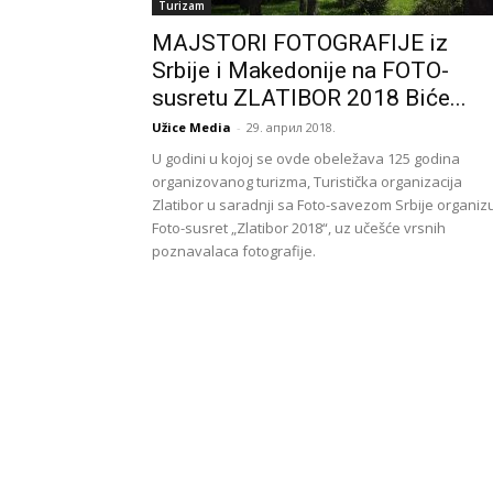
Turizam
MAJSTORI FOTOGRAFIJE iz
Srbije i Makedonije na FOTO-
susretu ZLATIBOR 2018 Biće...
Užice Media
-
29. април 2018.
U godini u kojoj se ovde obeležava 125 godina
organizovanog turizma, Turistička organizacija
Zlatibor u saradnji sa Foto-savezom Srbije organiz
Foto-susret „Zlatibor 2018“, uz učešće vrsnih
poznavalaca fotografije.