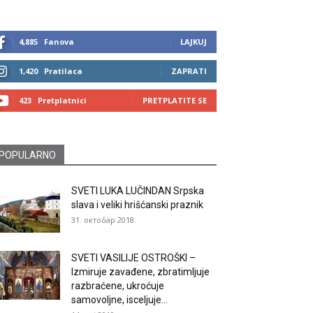
4,885
Fanova
LAJKUJ
1,420
Pratilaca
ZAPRATI
423
Pretplatnici
PRETPLATITE SE
POPULARNO
SVETI LUKA LUČINDAN Srpska
slava i veliki hrišćanski praznik
31. октобар 2018.
SVETI VASILIJE OSTROŠKI –
Izmiruje zavađene, zbratimljuje
razbraćene, ukroćuje
samovoljne, isceljuje...