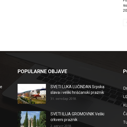
Po
su
20
POPULARNE OBJAVE
P
že
SVETI LUKA LUČINDAN Srpska
D
slava i veliki hrišćanski praznik
Už
31. октобар 2018.
Ku
Ča
SVETI ILIJA GROMOVNIK Veliki
crkveni praznik
T
2. август 2018.