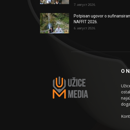
7. август 2026.
Potpisan ugovor o sufinansiran
NAFFIT 2026.
6. август 2026.
O 
Užic
osta
naja
doga
Kont