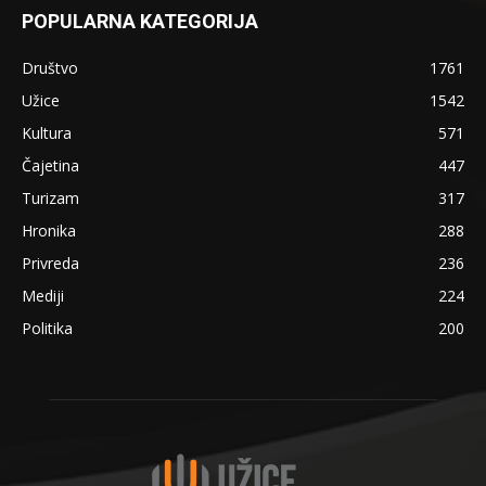
POPULARNA KATEGORIJA
Društvo
1761
Užice
1542
Kultura
571
Čajetina
447
Turizam
317
Hronika
288
Privreda
236
Mediji
224
Politika
200