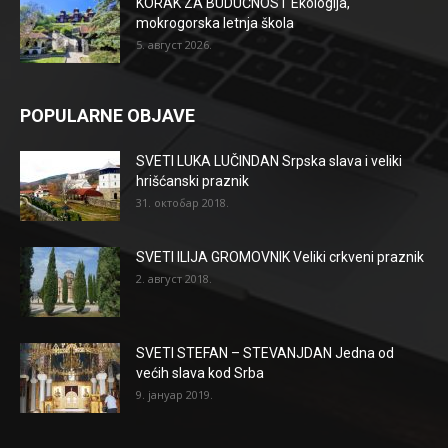
KORAK ZA BUDUĆNOST Ekologija,
mokrogorska letnja škola
5. август 2026.
POPULARNE OBJAVE
SVETI LUKA LUČINDAN Srpska slava i veliki
hrišćanski praznik
31. октобар 2018.
SVETI ILIJA GROMOVNIK Veliki crkveni praznik
2. август 2018.
SVETI STEFAN – STEVANJDAN Jedna od
većih slava kod Srba
9. јануар 2019.