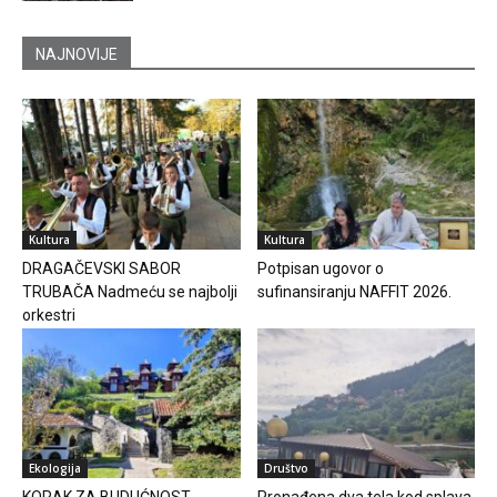
NAJNOVIJE
Kultura
Kultura
DRAGAČEVSKI SABOR
Potpisan ugovor o
TRUBAČA Nadmeću se najbolji
sufinansiranju NAFFIT 2026.
orkestri
Ekologija
Društvo
KORAK ZA BUDUĆNOST
Pronađena dva tela kod splava