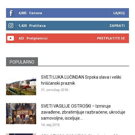
4,885
Fanova
LAJKUJ
1,420
Pratilaca
ZAPRATI
423
Pretplatnici
PRETPLATITE SE
POPULARNO
SVETI LUKA LUČINDAN Srpska slava i veliki
hrišćanski praznik
31. октобар 2018.
SVETI VASILIJE OSTROŠKI – Izmiruje
zavađene, zbratimljuje razbraćene, ukroćuje
samovoljne, isceljuje...
14. мај 2019.