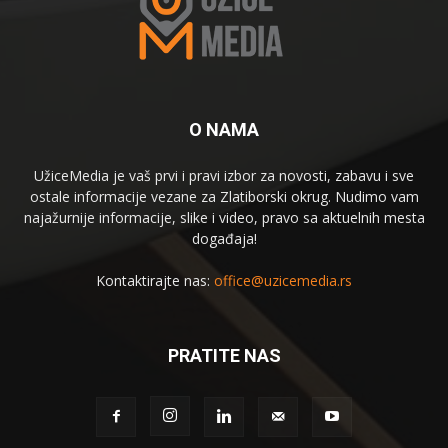
O NAMA
UžiceMedia je vaš prvi i pravi izbor za novosti, zabavu i sve
ostale informacije vezane za Zlatiborski okrug. Nudimo vam
najažurnije informacije, slike i video, pravo sa aktuelnih mesta
događaja!
Kontaktirajte nas:
office@uzicemedia.rs
PRATITE NAS