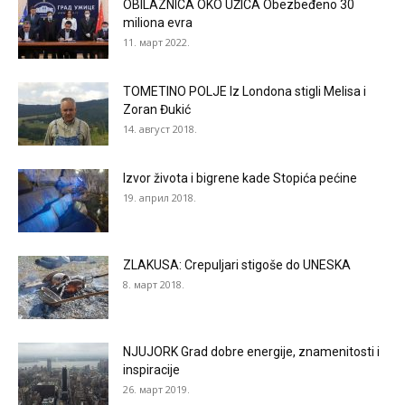
OBILAZNICA OKO UŽICA Obezbeđeno 30
miliona evra
11. март 2022.
TOMETINO POLJE Iz Londona stigli Melisa i
Zoran Đukić
14. август 2018.
Izvor života i bigrene kade Stopića pećine
19. април 2018.
ZLAKUSA: Crepuljari stigoše do UNESKA
8. март 2018.
NJUJORK Grad dobre energije, znamenitosti i
inspiracije
26. март 2019.