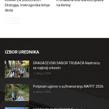
Ekologija, mokrogorska letnja
na Đetinji
škola
IZBOR UREDNIKA
DRAGAČEVSKI SABOR TRUBAČA Nadmeću
se najbolji orkestri
7. август 2026.
Potpisan ugovor o sufinansiranju NAFFIT 2026.
6. август 2026.