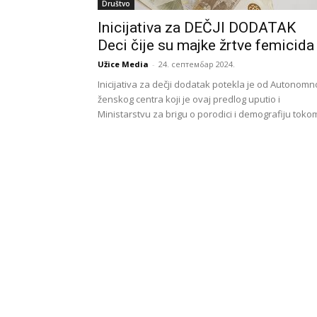
Društvo
Inicijativa za DEČJI DODATAK
Deci čije su majke žrtve femicida
Užice Media
-
24. септембар 2024.
Inicijativa za dečji dodatak potekla je od Autonomn
ženskog centra koji je ovaj predlog uputio i
Ministarstvu za brigu o porodici i demografiju tokom