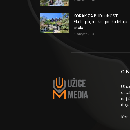
6. август 2026.
KORAK ZA BUDUĆNOST
Ekologija, mokrogorska letnja
škola
5. август 2026.
O 
Užic
osta
naja
doga
Kont