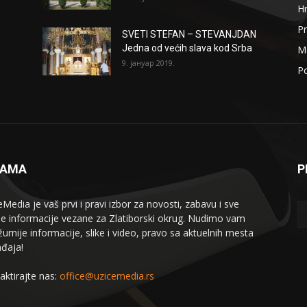
H
Pr
SVETI STEFAN – STEVANJDAN
Jedna od većih slava kod Srba
Me
9. јануар 2019.
Po
NAMA
P
eMedia je vaš prvi i pravi izbor za novosti, zabavu i sve
le informacije vezane za Zlatiborski okrug. Nudimo vam
žurnije informacije, slike i video, pravo sa aktuelnih mesta
đaja!
aktirajte nas:
office@uzicemedia.rs