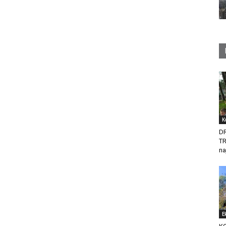
K
D
T
na
E