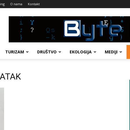
ing
O nama
Kontakt
TURIZAM
DRUŠTVO
EKOLOGIJA
MEDIJI
DATAK