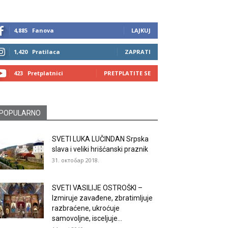
4,885
Fanova
LAJKUJ
1,420
Pratilaca
ZAPRATI
423
Pretplatnici
PRETPLATITE SE
POPULARNO
SVETI LUKA LUČINDAN Srpska
slava i veliki hrišćanski praznik
31. октобар 2018.
SVETI VASILIJE OSTROŠKI –
Izmiruje zavađene, zbratimljuje
razbraćene, ukroćuje
samovoljne, isceljuje...