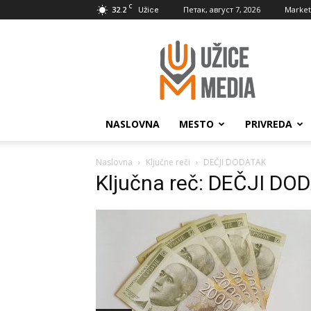
C
32.2
Петак, август 7, 2026
Market
Užice
UžiceMedia
NASLOVNA
MESTO
PRIVREDA
Naslovna
Ključne reči
DEČJI DODATAK
Ključna reč: DEČJI DO