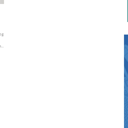
og
...