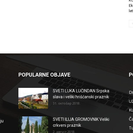
K
Ek
le
POPULARNE OBJAVE
P
SVETI LUKA LUČINDAN Srpska
D
slava i veliki hrišćanski praznik
Už
31. октобар 2018.
Ku
Ča
SVETI ILIJA GROMOVNIK Veliki
ju
crkveni praznik
T
2. август 2018.