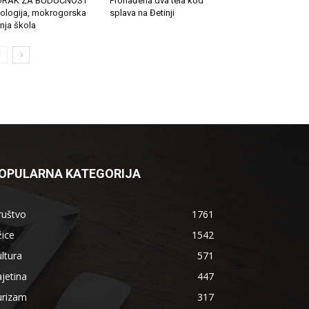
ORAK ZA BUDUĆNOST
Pronađena dva tela kod
ologija, mokrogorska
splava na Đetinji
tnja škola
OPULARNA KATEGORIJA
ruštvo
1761
ice
1542
ltura
571
jetina
447
urizam
317