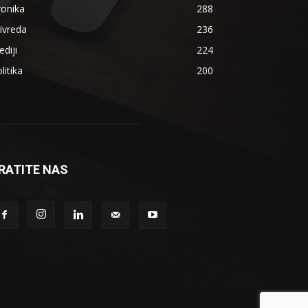
ronika
288
ivreda
236
diji
224
litika
200
RATITE NAS