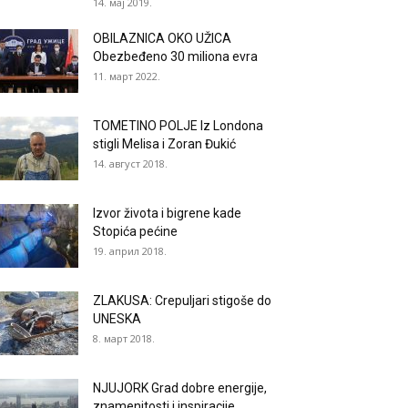
14. мај 2019.
OBILAZNICA OKO UŽICA
Obezbeđeno 30 miliona evra
11. март 2022.
TOMETINO POLJE Iz Londona
stigli Melisa i Zoran Đukić
14. август 2018.
Izvor života i bigrene kade
Stopića pećine
19. април 2018.
ZLAKUSA: Crepuljari stigoše do
UNESKA
8. март 2018.
NJUJORK Grad dobre energije,
znamenitosti i inspiracije