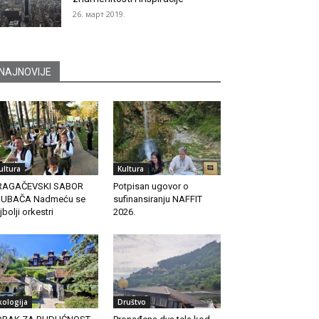
26. март 2019.
NAJNOVIJE
ultura
Kultura
RAGAČEVSKI SABOR
Potpisan ugovor o
RUBAČA Nadmeću se
sufinansiranju NAFFIT
jbolji orkestri
2026.
kologija
Društvo