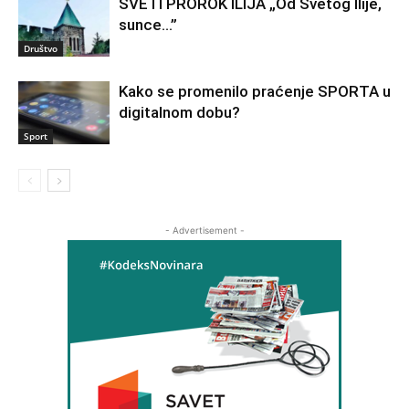
SVETI PROROK ILIJA „Od Svetog Ilije,
sunce…”
Društvo
Kako se promenilo praćenje SPORTA u
digitalnom dobu?
Sport
- Advertisement -