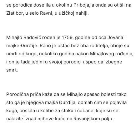
se porodica doselila u okolinu Priboja, a onda su otišli na
Zlatibor, u selo Ravni, u užičkoj nahiji.
Mihajlo Radović rođen je 1759. godine od oca Jovana i
majke Đurđije. Rano je ostao bez oba roditelja, oboje su
umrli od kuge, nekoliko godina nakon Mihajlovog rođenja,
i on je tada jedini u svojoj porodici uspeo da izbegne
smrt.
Porodična priča kaže da se Mihajlo spasao bolesti tako
što ga je njegova majka Đurđija, odmah čim se pojavila
kuga, poslala u kolibe za stoku i čobane, koje su se
nalazile iznad njihove kuće na Ravanjskom polju.