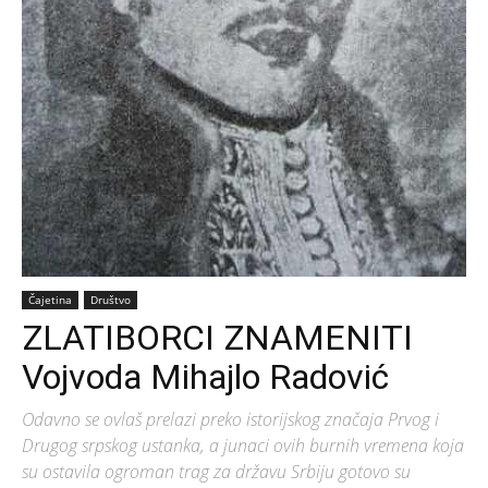
Čajetina
Društvo
ZLATIBORCI ZNAMENITI
Vojvoda Mihajlo Radović
Odavno se ovlaš prelazi preko istorijskog značaja Prvog i
Drugog srpskog ustanka, a junaci ovih burnih vremena koja
su ostavila ogroman trag za državu Srbiju gotovo su