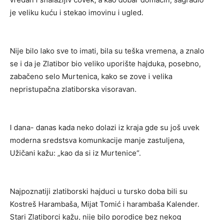
je veliku kuću i stekao imovinu i ugled.
Nije bilo lako sve to imati, bila su teška vremena, a znalo
se i da je Zlatibor bio veliko uporište hajduka, posebno,
zabačeno selo Murtenica, kako se zove i velika
nepristupačna zlatiborska visoravan.
I dana- danas kada neko dolazi iz kraja gde su još uvek
moderna sredstsva komunkacije manje zastuljena,
Užičani kažu: „kao da si iz Murtenice“.
Najpoznatiji zlatiborski hajduci u tursko doba bili su
Kostreš Harambaša, Mijat Tomić i harambaša Kalender.
Stari Zlatiborci kažu, nije bilo porodice bez nekog