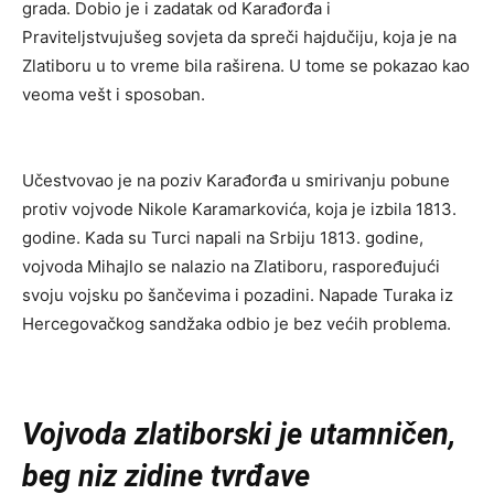
grada. Dobio je i zadatak od Karađorđa i
Praviteljstvujušeg sovjeta da spreči hajdučiju, koja je na
Zlatiboru u to vreme bila raširena. U tome se pokazao kao
veoma vešt i sposoban.
Učestvovao je na poziv Karađorđa u smirivanju pobune
protiv vojvode Nikole Karamarkovića, koja je izbila 1813.
godine. Kada su Turci napali na Srbiju 1813. godine,
vojvoda Mihajlo se nalazio na Zlatiboru, raspoređujući
svoju vojsku po šančevima i pozadini. Napade Turaka iz
Hercegovačkog sandžaka odbio je bez većih problema.
Vojvoda zlatiborski je utamničen,
beg niz zidine tvrđave