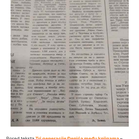
Pored teksta
Tri generacije Đenića među knjigama
–