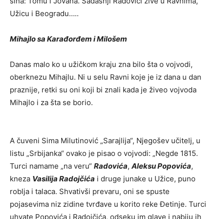
sina: Tomu i Jovana. Sadašnji Radovići žive u Ravnima,
Užicu i Beogradu…..
Mihajlo sa Karađorđem i Milošem
Danas malo ko u užičkom kraju zna bilo šta o vojvodi,
oberknezu Mihajlu. Ni u selu Ravni koje je iz dana u dan
praznije, retki su oni koji bi znali kada je živeo vojvoda
Mihajlo i za šta se borio.
A čuveni Sima Milutinović „Sarajlija“, Njegošev učitelj, u
listu „Srbijanka“ ovako je pisao o vojvodi: „Negde 1815.
Turci namame „na veru“
Radovića
,
Aleksu Popovića
,
kneza
Vasilija Radojčića
i druge junake u Užice, puno
roblja i talaca. Shvativši prevaru, oni se spuste
pojasevima niz zidine tvrđave u korito reke Đetinje. Turci
uhvate Popovića i Radojčića, odseku im glave i nabiju ih