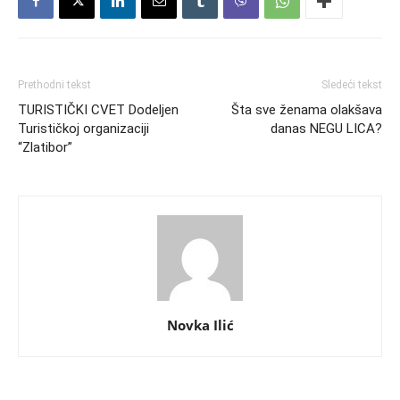
Prethodni tekst
Sledeći tekst
TURISTIČKI CVET Dodeljen
Šta sve ženama olakšava
Turističkoj organizaciji
danas NEGU LICA?
“Zlatibor”
Novka Ilić