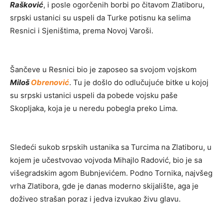
Rašković
, i posle ogorčenih borbi po čitavom Zlatiboru,
srpski ustanici su uspeli da Turke potisnu ka selima
Resnici i Sjeništima, prema Novoj Varoši.
Šančeve u Resnici bio je zaposeo sa svojom vojskom
Miloš
Obrenović
. Tu je došlo do odlučujuće bitke u kojoj
su srpski ustanici uspeli da pobede vojsku paše
Skopljaka, koja je u neredu pobegla preko Lima.
Sledeći sukob srpskih ustanika sa Turcima na Zlatiboru, u
kojem je učestvovao vojvoda Mihajlo Radović, bio je sa
višegradskim agom Bubnjevićem. Podno Tornika, najvšeg
vrha Zlatibora, gde je danas moderno skijalište, aga je
doživeo strašan poraz i jedva izvukao živu glavu.