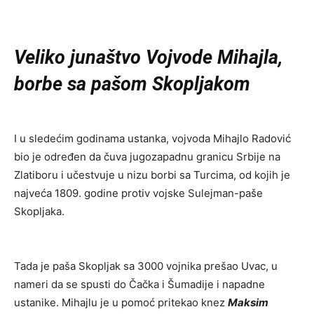
Veliko junaštvo Vojvode Mihajla,
borbe sa pašom Skopljakom
I u sledećim godinama ustanka, vojvoda Mihajlo Radović
bio je određen da čuva jugozapadnu granicu Srbije na
Zlatiboru i učestvuje u nizu borbi sa Turcima, od kojih je
najveća 1809. godine protiv vojske Sulejman-paše
Skopljaka.
Tada je paša Skopljak sa 3000 vojnika prešao Uvac, u
nameri da se spusti do Čačka i Šumadije i napadne
ustanike. Mihajlu je u pomoć pritekao knez
Maksim