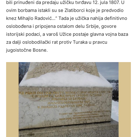
bili prinuđeni da predaju užičku tvrđavu 12. jula 1807. U
ovim borbama istakli su se Zlatiborci koje je predvodio
knez Mihajlo Radović…“ Tada je užička nahija definitivno
oslobođena i pripojena ostalom delu Srbije, govore
istorijski podaci, a varoš Užice postaje glavna vojna baza
za dalji oslobodilački rat protiv Turaka u pravcu
jugoistočne Bosne.