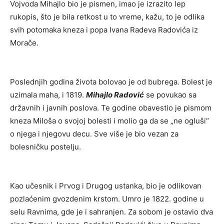
Vojvoda Mihajlo bio je pismen, imao je izrazito lep
rukopis, što je bila retkost u to vreme, kažu, to je odlika
svih potomaka kneza i popa Ivana Radeva Radovića iz
Morače.
Poslednjih godina života bolovao je od bubrega. Bolest je
uzimala maha, i 1819.
Mihajlo Radović
se povukao sa
državnih i javnih poslova. Te godine obavestio je pismom
kneza Miloša o svojoj bolesti i molio ga da se „ne ogluši“
o njega i njegovu decu. Sve više je bio vezan za
bolesničku postelju.
Kao učesnik i Prvog i Drugog ustanka, bio je odlikovan
pozlaćenim gvozdenim krstom. Umro je 1822. godine u
selu Ravnima, gde je i sahranjen. Za sobom je ostavio dva