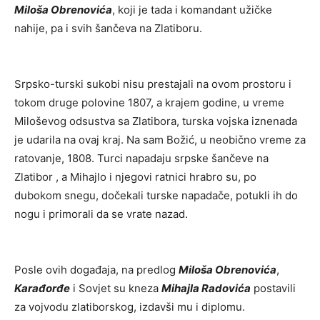
Miloša Obrenovića
, koji je tada i komandant užičke
nahije, pa i svih šančeva na Zlatiboru.
Srpsko-turski sukobi nisu prestajali na ovom prostoru i
tokom druge polovine 1807, a krajem godine, u vreme
Miloševog odsustva sa Zlatibora, turska vojska iznenada
je udarila na ovaj kraj. Na sam Božić, u neobično vreme za
ratovanje, 1808. Turci napadaju srpske šančeve na
Zlatibor , a Mihajlo i njegovi ratnici hrabro su, po
dubokom snegu, dočekali turske napadače, potukli ih do
nogu i primorali da se vrate nazad.
Posle ovih događaja, na predlog
Miloša Obrenovića
,
Karađorđe
i Sovjet su kneza
Mihajla Radovića
postavili
za vojvodu zlatiborskog, izdavši mu i diplomu.