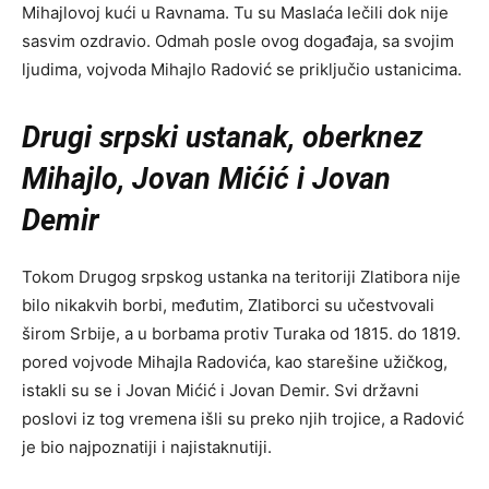
Mihajlovoj kući u Ravnama. Tu su Maslaća lečili dok nije
sasvim ozdravio. Odmah posle ovog događaja, sa svojim
ljudima, vojvoda Mihajlo Radović se priključio ustanicima.
Drugi srpski ustanak, oberknez
Mihajlo, Jovan Mićić i Jovan
Demir
Tokom Drugog srpskog ustanka na teritoriji Zlatibora nije
bilo nikakvih borbi, međutim, Zlatiborci su učestvovali
širom Srbije, a u borbama protiv Turaka od 1815. do 1819.
pored vojvode Mihajla Radovića, kao starešine užičkog,
istakli su se i Jovan Mićić i Jovan Demir. Svi državni
poslovi iz tog vremena išli su preko njih trojice, a Radović
je bio najpoznatiji i najistaknutiji.