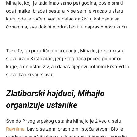
Mihajlo, koji je tada imao samo pet godina, posle smrti
oca i majke, braće i sestara, više se nije vraćao u staru
kuću gde je rođen, već je ostao da živi u kolibama sa
čobanima, sve dok nije odrastao i tu napravio novu kuću.
Takođe, po porodičnom predanju, Mihajlo, je kao krsnu
slavu uzeo Krstovdan, jer je tog dana počeo pomor od
kuge, a on ostao živ, a i danas njegovi potomci Krstovdan
slave kao krsnu slavu.
Zlatiborski hajduci, Mihajlo
organizuje ustanike
Sve do Prvog srpskog ustanka Mihajlo je živeo u selu
Ravnima
, bavio se zemljoradnjom i stočarstvom. Bio je
vredan i snalažljiv čovek, a kao dobar domaćin, sagradio