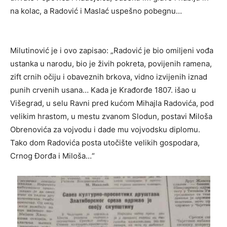
na kolac, a Radović i Maslać uspešno pobegnu…
Milutinović je i ovo zapisao: „Radović je bio omiljeni vođa
ustanka u narodu, bio je živih pokreta, povijenih ramena,
zift crnih očiju i obaveznih brkova, vidno izvijenih iznad
punih crvenih usana… Kada je Krađorđe 1807. išao u
Višegrad, u selu Ravni pred kućom Mihajla Radovića, pod
velikim hrastom, u mestu zvanom Slodun, postavi Miloša
Obrenovića za vojvodu i dade mu vojvodsku diplomu.
Tako dom Radovića posta utočište velikih gospodara,
Crnog Đorđa i Miloša…“