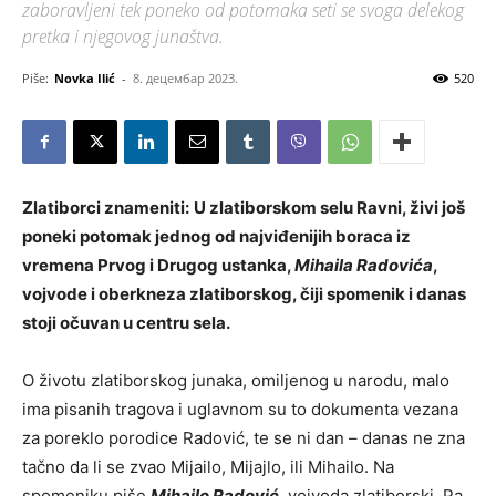
zaboravljeni tek poneko od potomaka seti se svoga delekog
pretka i njegovog junaštva.
Piše:
Novka Ilić
-
8. децембар 2023.
520
Zlatiborci
znameniti
:
U zlatiborskom selu Ravni, živi još
poneki potomak jednog od najviđenijih boraca iz
vremena Prvog i Drugog ustanka,
Mihaila Radovića
,
vojvode i oberkneza zlatiborskog, čiji spomenik i danas
stoji očuvan u centru sela.
O životu zlatiborskog junaka, omiljenog u narodu, malo
ima pisanih tragova i uglavnom su to dokumenta vezana
za poreklo porodice Radović, te se ni dan – danas ne zna
tačno da li se zvao Mijailo, Mijajlo, ili Mihailo. Na
spomeniku piše
Mihajlo Radović
, vojvoda zlatiborski. Pa