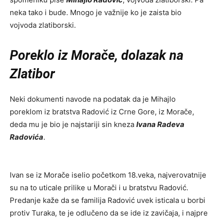
neka tako i bude. Mnogo je važnije ko je zaista bio
vojvoda zlatiborski.
Poreklo iz Morače, dolazak na
Zlatibor
Neki dokumenti navode na podatak da je Mihajlo
poreklom iz bratstva Radović iz Crne Gore, iz Morače,
deda mu je bio je najstariji sin kneza
Ivana Radeva
Radovića
.
Ivan se iz Morače iselio početkom 18.veka, najverovatnije
su na to uticale prilike u Morači i u bratstvu Radović.
Predanje kaže da se familija Radović uvek isticala u borbi
protiv Turaka, te je odlučeno da se ide iz zavičaja, i najpre