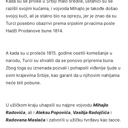
Kada su se prilike u Srbiji malo sredile, ustanici su se
razišli svojim kućama, i vojvoda Mihajlo je takođe došao
svojoj kući, ali je stalno bio na oprezu, jer je znao da su
Turci posebno obazrivi prema srpskim prvacima posle
Hadži Prodanove bune 1814.
A kada su u proleće 1815. godine osetili komešanje u
narodu, Turci su shvatili da se ponovo priprema buna.
Zbog toga su iznenada pozvali i pohapsili viđenije ljude u
svim krajevima Srbije, kao garant da u njihovim nahijama
neće biti pobune.
U užičkom kraju uhapsili su najpre vojvodu
Mihajlo
Radovića
, ali i
Aleksu Popovića
,
Vasilija Radojčića
i
Radovana Maslaća
i zatvorili u užičku tvrđavu kao taoce.