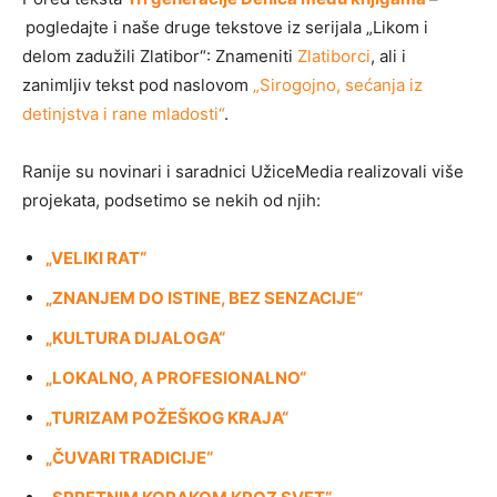
pogledajte i naše druge tekstove iz serijala „Likom i
delom zadužili Zlatibor“: Znameniti
Zlatiborci
, ali i
zanimljiv tekst pod naslovom
„Sirogojno, sećanja iz
detinjstva i rane mladosti“
.
Ranije su novinari i saradnici UžiceMedia realizovali više
projekata, podsetimo se nekih od njih:
„VELIKI RAT“
„ZNANJEM DO ISTINE, BEZ SENZACIJE“
„KULTURA DIJALOGA“
„
LOKALNO, A PROFESIONALNO“
„TURIZAM POŽEŠKOG KRAJA“
„ČUVARI TRADICIJE“