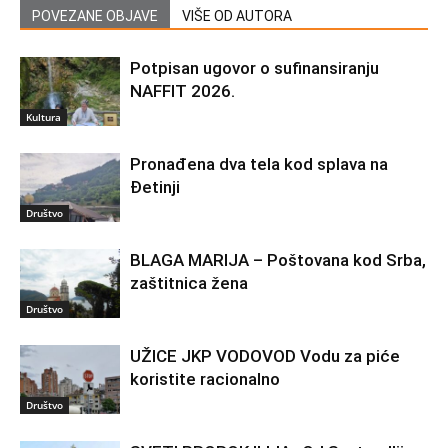
POVEZANE OBJAVE
VIŠE OD AUTORA
Potpisan ugovor o sufinansiranju
NAFFIT 2026.
Kultura
Pronađena dva tela kod splava na
Đetinji
Društvo
BLAGA MARIJA – Poštovana kod Srba,
zaštitnica žena
Društvo
UŽICE JKP VODOVOD Vodu za piće
koristite racionalno
Društvo