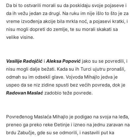
Da bi to ostvarili morali su da poskidaju svoje pojaseve i
da ih vežu jedan za drugi. Na ruku im nije išlo to što je za
vreme izvođenja akcije bila mrkla noć, a pojasevi kratki, i
nisu mogli dopreti do zemlje, te su morali skakati sa
velike visine.
Vasilije Radojčić
i
Aleksa Popović
jako su se povredili, i
nisu mogli dalje bežati. Kada su ih Turci ujutru pronašli,
odmah su im odsekli glave. Vojvoda Mihajlo jedva je
uspeo da se niz zidine spusti bez većih povreda, dok je
Radovan Maslać
zadobio teže povrede.
Povređenog Maslaća Mihajlo je podigao na svoja na leđa,
preneo ga preko reke Đetinje i izneo na jednu zaravan na
brdu Zabučje, gde su se odmorili, i nastavili put ka