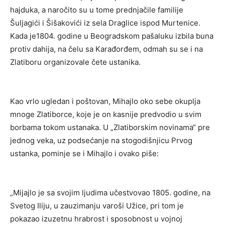
hajduka, a naročito su u tome prednjačile familije
Šuljagići i Šišakovići iz sela Draglice ispod Murtenice.
Kada je1804. godine u Beogradskom pašaluku izbila buna
protiv dahija, na čelu sa Karađorđem, odmah su se i na
Zlatiboru organizovale čete ustanika.
Kao vrlo ugledan i poštovan, Mihajlo oko sebe okuplja
mnoge Zlatiborce, koje je on kasnije predvodio u svim
borbama tokom ustanaka. U „Zlatiborskim novinama“ pre
jednog veka, uz podsećanje na stogodišnjicu Prvog
ustanka, pominje se i Mihajlo i ovako piše:
„Mijajlo je sa svojim ljudima učestvovao 1805. godine, na
Svetog Iliju, u zauzimanju varoši Užice, pri tom je
pokazao izuzetnu hrabrost i sposobnost u vojnoj