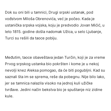
Dok su oni bili u tamnici, Drugi srpski ustanak, pod
vođstvom Miloša Obrenovića, već je počeo. Kada je
ustanička srpska vojska, koju je predvodio Jovan Mićić, u
leto 1815. godine došla nadomak Užica, u selo Ljubanje,
Turci su rešili da taoce pobiju.
Međutim, taoce obaveštava jedan Turčin, koji je za vreme
Prvog srpskog ustanka bio pokršten i kome je u nekoj
nevolji knez Aleksa pomogao, da će biti pogubljni. Kad su
saznali šta im se sprema, reše da pobegnu. Nije bilo lako,
jer se tamnica nalazila visoko na jednoj kuli užičke
tvrđave. Jedini način bekstva bio je spuštanje niz zidine
kule.