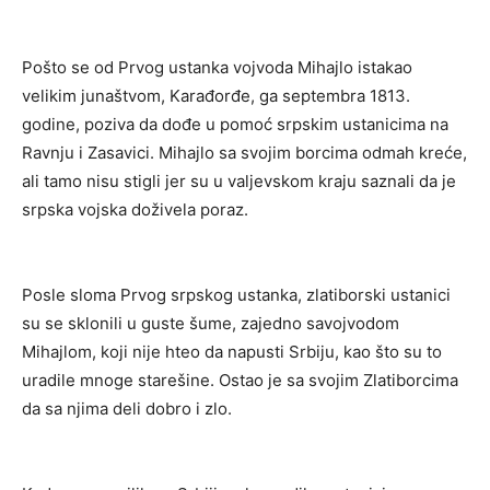
Pošto se od Prvog ustanka vojvoda Mihajlo istakao
velikim junaštvom, Karađorđe, ga septembra 1813.
godine, poziva da dođe u pomoć srpskim ustanicima na
Ravnju i Zasavici. Mihajlo sa svojim borcima odmah kreće,
ali tamo nisu stigli jer su u valjevskom kraju saznali da je
srpska vojska doživela poraz.
Posle sloma Prvog srpskog ustanka, zlatiborski ustanici
su se sklonili u guste šume, zajedno savojvodom
Mihajlom, koji nije hteo da napusti Srbiju, kao što su to
uradile mnoge starešine. Ostao je sa svojim Zlatiborcima
da sa njima deli dobro i zlo.