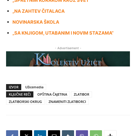
„SPRETNIM KORAKOM KROZ SVET“
„NA ZAHTEV ČITALACA
NOVINARSKA ŠKOLA
„SA KNJIGOM, UTABANIM I NOVIM STAZAMA“
- Advertisement -
IZVOR
Užicemedia
KLJUČNE REČI
OPŠTINA ČAJETINA
ZLATIBOR
ZLATIBORSKI OKRUG
ZNAMENITI ZLATIBORCI