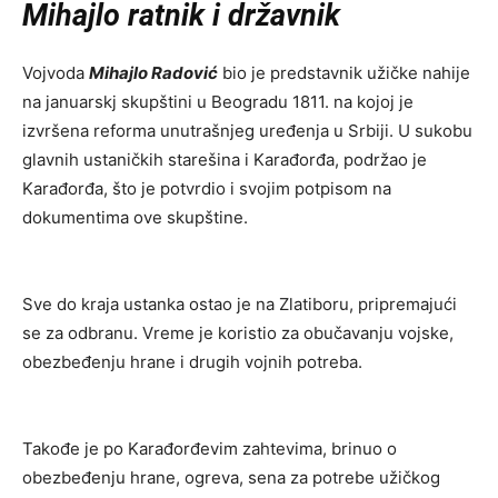
Mihajlo ratnik i državnik
Vojvoda
Mihajlo Radović
bio je predstavnik užičke nahije
na januarskj skupštini u Beogradu 1811. na kojoj je
izvršena reforma unutrašnjeg uređenja u Srbiji. U sukobu
glavnih ustaničkih starešina i Karađorđa, podržao je
Karađorđa, što je potvrdio i svojim potpisom na
dokumentima ove skupštine.
Sve do kraja ustanka ostao je na Zlatiboru, pripremajući
se za odbranu. Vreme je koristio za obučavanju vojske,
obezbeđenju hrane i drugih vojnih potreba.
Takođe je po Karađorđevim zahtevima, brinuo o
obezbeđenju hrane, ogreva, sena za potrebe užičkog