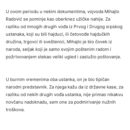
U ovom periodu u nekim dokumentima, vojvoda Mihajlo
Radović se pominje kao oberknez užičke nahije. Za
razliku od mnogih drugih vođa iz Prvog i Drugog srpskog
ustanaka, koji su bili hajduci, ili četovođe hajdučkih
družina, trgovci ili sveštenici, Mihajlo je bio čovek iz
naroda, seljak koji je samo svojim poštenim radom i
požrtvovanjem stekao veliki ugled i zaslužio poštovanje.
U burnim vremenima oba ustanka, on je bio tipičan
narodni predstavnik. Za njega kažu da iz državne kase, za
razliku od nekih drugih vođa ustanka, nije primao nikakvu
novčanu nadoknadu, sem one za podmirivanje nužnih
troškova.