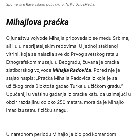
Spomenik u Ravanjskom polju (Foto: N. Ilić UžiceMedia)
Mihajlova praćka
O junaštvu vojvode Mihajla pripovedalo se među Srbima,
ali i u u neprijateljskim redovima. U jednoj staklenoj
vitrini, koja se nalazila sve do Prvog svetskog rata u
Etnografskom muzeju u Beogradu, čuvana je praćka
zlatiborskog vojvode
Mihajla Radovića
. Pored nje je
stajao natpis: „Praćka Mihaila Radovića iz koje je sa
užičkog brda Bioktoša gađao Turke u užičkom gradu.“
Upućeniji u veštinu gađanja iz praćke kažu da uzimajući u
obzir razdaljinu od oko 250 metara, mora da je Mihajlo
imao izuzetnu fizičku snagu.
U narednom periodu Mihajlo je bio pod komandom