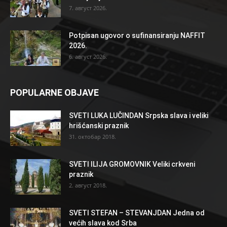
7. август 2026.
Potpisan ugovor o sufinansiranju NAFFIT
2026.
6. август 2026.
POPULARNE OBJAVE
SVETI LUKA LUČINDAN Srpska slava i veliki
hrišćanski praznik
31. октобар 2018.
SVETI ILIJA GROMOVNIK Veliki crkveni
praznik
2. август 2018.
SVETI STEFAN – STEVANJDAN Jedna od
većih slava kod Srba