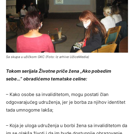
Sa skupa u užičkom GKC (Foto: Iz arhive UžiceMedia)
Tokom serijala
Životne priče žena „Ako pobedim
sebe
…“
obradićemo tematske celine:
– Kako osobe sa invaliditetom, mogu postati član
odgovarajućeg udruženja, jer je borba za njihov identitet
tada umnogome lakša;
– Koja je uloga udruženja u borbi žena sa invaliditetom da
im se olakša životi i da im bude dostupnije obrazovanje,