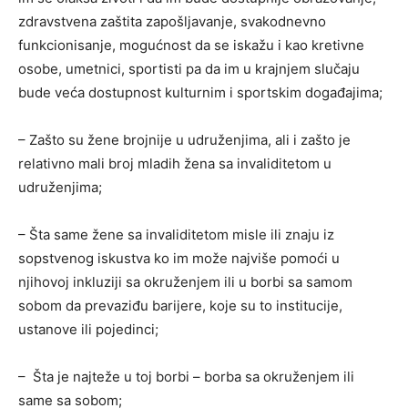
zdravstvena zaštita zapošljavanje, svakodnevno
funkcionisanje, mogućnost da se iskažu i kao kretivne
osobe, umetnici, sportisti pa da im u krajnjem slučaju
bude veća dostupnost kulturnim i sportskim događajima;
– Zašto su žene brojnije u udruženjima, ali i zašto je
relativno mali broj mladih žena sa invaliditetom u
udruženjima;
– Šta same žene sa invaliditetom misle ili znaju iz
sopstvenog iskustva ko im može najviše pomoći u
njihovoj inkluziji sa okruženjem ili u borbi sa samom
sobom da prevaziđu barijere, koje su to institucije,
ustanove ili pojedinci;
– Šta je najteže u toj borbi – borba sa okruženjem ili
same sa sobom;