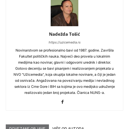
Nadežda Tošić
https://uzicemedia.rs
Novinarstvom se profesionalno bavi od 1987. godine. Završila
Fakultet političkih nauka. Najveći deo provela u lokalnim
medijima kao novinar, glavni i odgovorni urednik i direktor.
Gotovo deceniju se bavi pisanjem i realizovanjem projekata u
NVO "Užicemedia", koja okuplja lokalne novinare, a čiji je jedan
od osnivača. Angažovana na povezivanju medija i nevladinog
sektora iz Crne Gore i BIH sa kojima je ovo medijsko udruženje
realizovalo jedan broj projekata. Članica NUNS-a.
POVEZANE OBJAVE
VIŠE OD AUTORA