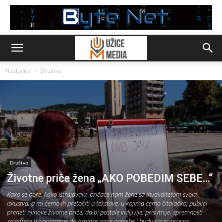
Naslovna
Društvo
Društvo
Životne priče žena „AKO POBEDIM SEBE…“
Kako se bore, kako istrajavaju, pričaće nam žene sa invaliditetom svoja
iskustva, a mi ćemo ih pretočiti u tekstove, u kojima ćemo čitalačkoj publici
preneti njihove životne priče, da bi postale vidljivije, prisutnije, spremnosti
zajednice da pomogne da ostvare svoje potrebe i budu ravnopravne.