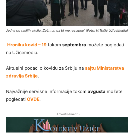
Jedna od ranijih akcija „Zažmuri da bi me razumeo“ (Foto: N.Tošić UžiceMedia)
Hroniku kovid – 19
tokom
septembra
možete pogledati
na Užicemedia.
Aktuelni podaci o kovidu za Srbiju na
sajtu Ministarstva
zdravlja Srbije
.
Najvažnije servisne informacije tokom
avgusta
možete
pogledati
OVDE
.
- Advertisement -