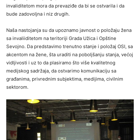
invaliditetom mora da prevaziđe da bi se ostvarila i da
bude zadovoljna i niz drugih.
Naša nastojanja su da upoznamo javnost o položaju žena
sa invaliiditetom na teritoriji Grada Užica i Opštine
Sevojno. Da predstavimo trenutno stanje i položaj OSI, sa
akcentom na žene, šta uraditi na poboljšanju stanja, većoj
vidljivosti i uz to da plasiramo što više kvalitetnog
medijskog sadržaja, da ostvarimo komunikaciju sa
građanima, privrednim subjektima, medijima, civilnim
sektorom.