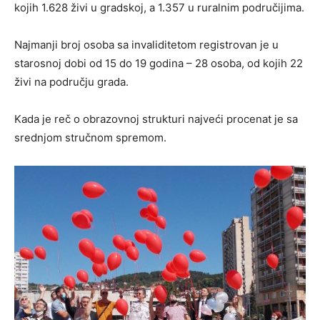
kojih 1.628 živi u gradskoj, a 1.357 u ruralnim područijima.
Najmanji broj osoba sa invaliditetom registrovan je u
starosnoj dobi od 15 do 19 godina – 28 osoba, od kojih 22
živi na području grada.
Kada je reč o obrazovnoj strukturi najveći procenat je sa
srednjom stručnom spremom.