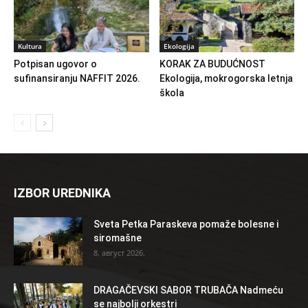
Kultura
Ekologija
Potpisan ugovor o
KORAK ZA BUDUĆNOST
sufinansiranju NAFFIT 2026.
Ekologija, mokrogorska letnja
škola
IZBOR UREDNIKA
Sveta Petka Paraskeva pomaže bolesne i
siromašne
8. август 2026.
DRAGAČEVSKI SABOR TRUBAČA Nadmeću
se najbolji orkestri