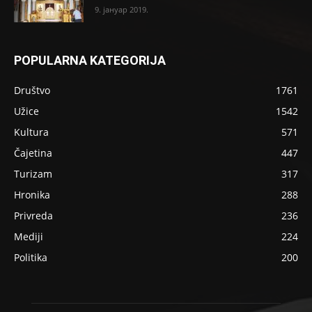
9. јануар 2019.
POPULARNA KATEGORIJA
Društvo
1761
Užice
1542
Kultura
571
Čajetina
447
Turizam
317
Hronika
288
Privreda
236
Mediji
224
Politika
200