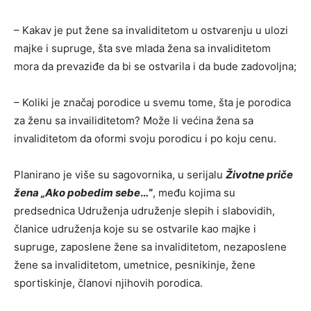
– Kakav je put žene sa invaliditetom u ostvarenju u ulozi
majke i supruge, šta sve mlada žena sa invaliditetom
mora da prevaziđe da bi se ostvarila i da bude zadovoljna;
– Koliki je značaj porodice u svemu tome, šta je porodica
za ženu sa invailiditetom? Može li većina žena sa
invaliditetom da oformi svoju porodicu i po koju cenu.
Planirano je više su sagovornika, u serijalu
Životne priče
žena „Ako pobedim sebe
…“
, među kojima su
predsednica Udruženja udruženje slepih i slabovidih,
članice udruženja koje su se ostvarile kao majke i
supruge, zaposlene žene sa invaliditetom, nezaposlene
žene sa invaliditetom, umetnice, pesnikinje, žene
sportiskinje, članovi njihovih porodica.