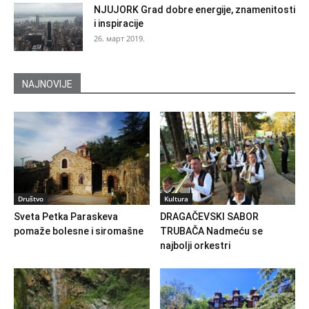
NJUJORK Grad dobre energije, znamenitosti
i inspiracije
26. март 2019.
NAJNOVIJE
Društvo
Kultura
Sveta Petka Paraskeva
DRAGAČEVSKI SABOR
pomaže bolesne i siromašne
TRUBAČA Nadmeću se
najbolji orkestri