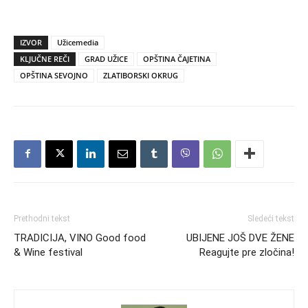
IZVOR
Užicemedia
KLJUČNE REČI
GRAD UŽICE
OPŠTINA ČAJETINA
OPŠTINA SEVOJNO
ZLATIBORSKI OKRUG
Prethodni tekst
Sledeći tekst
TRADICIJA, VINO Good food
UBIJENE JOŠ DVE ŽENE
& Wine festival
Reagujte pre zločina!