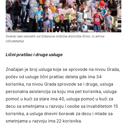
Svetski dan obolelih od Dišenove mišićne distrofije (Foto: Iz arhive
UžiceMedia)
Lični pratilac i druge usluge
Značajan je broj usluga koje se sprovode na nivou Grada,
počev od usluge lični pratilac deteta gde ima 34
korisnika, na nivou Grada sprovode se i druge, usluga
personalna asistencija za koju ima pet korisnika, usluga
pomoć u kući za stare ima 40, usluga pomoć u kući za
decu sa smetnjama u razvoju i osobe sa invaliditetom 15
korisnika, a usluga dnevni boravak za decu i mlade sa
smetnjama u razvoju ima 22 korisnika.