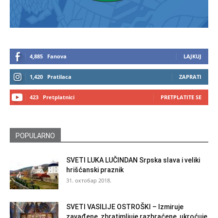
4,885
Fanova
LAJKUJ
1,420
Pratilaca
ZAPRATI
423
Pretplatnici
PRETPLATITE SE
POPULARNO
SVETI LUKA LUČINDAN Srpska slava i veliki
hrišćanski praznik
31. октобар 2018.
SVETI VASILIJE OSTROŠKI – Izmiruje
zavađene, zbratimljuje razbraćene, ukroćuje