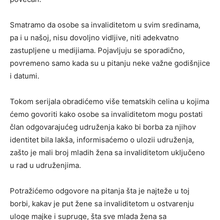
Smatramo da osobe sa invaliditetom u svim sredinama,
pa i u našoj, nisu dovoljno vidljive, niti adekvatno
zastupljene u medijiama. Pojavljuju se sporadično,
povremeno samo kada su u pitanju neke važne godišnjice
i datumi.
Tokom serijala obradićemo više tematskih celina u kojima
ćemo govoriti kako osobe sa invaliditetom mogu postati
član odgovarajućeg udruženja kako bi borba za njihov
identitet bila lakša, informisaćemo o ulozii udruženja,
zašto je mali broj mladih žena sa invaliditetom uključeno
u rad u udruženjima.
Potražićemo odgovore na pitanja šta je najteže u toj
borbi, kakav je put žene sa invaliditetom u ostvarenju
uloge majke i supruge, šta sve mlada žena sa