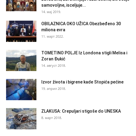
samovoljne, isceljuje...
14. мај 2019.
OBILAZNICA OKO UŽICA Obezbeđeno 30
miliona evra
11. март 2022.
TOMETINO POLJE Iz Londona stigli Melisa i
Zoran Đukić
14. август 2018.
Izvor života i bigrene kade Stopića pećine
19. април 2018.
ZLAKUSA: Crepuljari stigoše do UNESKA
8. март 2018.