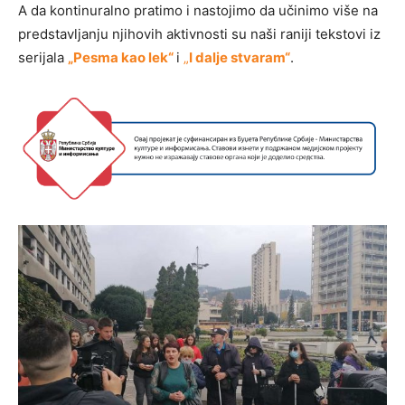
A da kontinuralno pratimo i nastojimo da učinimo više na
predstavljanju njihovih aktivnosti su naši raniji tekstovi iz
serijala
„Pesma kao lek“
i
„
I dalje stvaram“
.