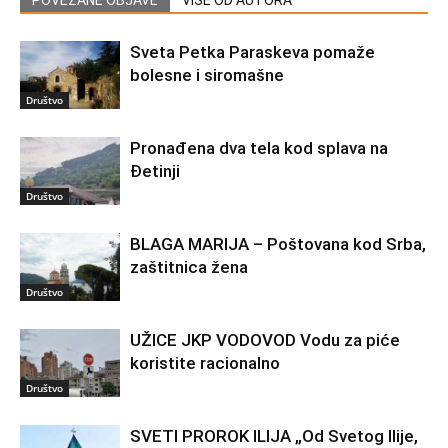
Sveta Petka Paraskeva pomaže
bolesne i siromašne
Društvo
Pronađena dva tela kod splava na
Đetinji
Društvo
BLAGA MARIJA – Poštovana kod Srba,
zaštitnica žena
Društvo
UŽICE JKP VODOVOD Vodu za piće
koristite racionalno
Društvo
SVETI PROROK ILIJA „Od Svetog Ilije,