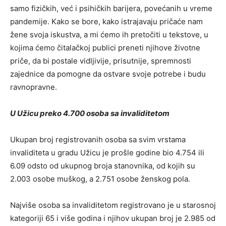
samo fizičkih, već i psihičkih barijera, povećanih u vreme
pandemije. Kako se bore, kako istrajavaju pričaće nam
žene svoja iskustva, a mi ćemo ih pretočiti u tekstove, u
kojima ćemo čitalačkoj publici preneti njihove životne
priče, da bi postale vidljivije, prisutnije, spremnosti
zajednice da pomogne da ostvare svoje potrebe i budu
ravnopravne.
U Užicu preko 4.700 osoba sa invaliditetom
Ukupan broj registrovanih osoba sa svim vrstama
invaliditeta u gradu Užicu je prošle godine bio 4.754 ili
6.09 odsto od ukupnog broja stanovnika, od kojih su
2.003 osobe muškog, a 2.751 osobe ženskog pola.
Najviše osoba sa invaliditetom registrovano je u starosnoj
kategoriji 65 i više godina i njihov ukupan broj je 2.985 od