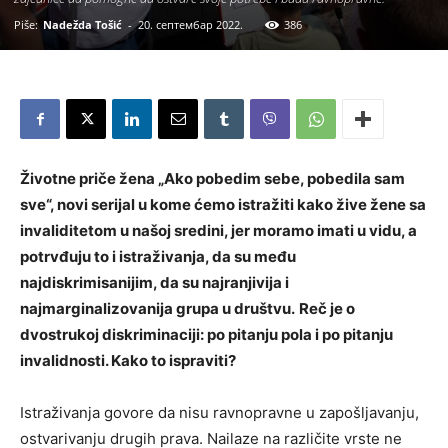
Piše:
Nadežda Tošić
-
20. септембар 2022.
386
Životne priče žena „Ako pobedim sebe, pobedila sam
sve“, novi serijal u kome ćemo istražiti kako žive žene sa
invaliditetom u našoj sredini, jer moramo imati u vidu, a
potrvđuju to i istraživanja, da su među
najdiskrimisanijim, da su najranjivija i
najmarginalizovanija grupa u društvu.
Reč je o
dvostrukoj diskriminaciji: po pitanju pola i po pitanju
invalidnosti. Kako to ispraviti?
Istraživanja govore da nisu ravnopravne u zapošljavanju,
ostvarivanju drugih prava. Nailaze na različite vrste ne