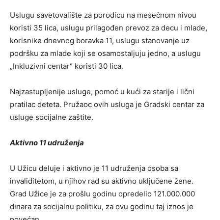
Uslugu savetovalište za porodicu na mesečnom nivou
koristi 35 lica, uslugu prilagođen prevoz za decu i mlade,
korisnike dnevnog boravka 11, uslugu stanovanje uz
podršku za mlade koji se osamostaljuju jedno, a uslugu
„Inkluzivni centar“ koristi 30 lica.
Najzastupljenije usluge, pomoć u kući za starije i lični
pratilac deteta. Pružaoc ovih usluga je Gradski centar za
usluge socijalne zaštite.
Aktivno 11 udruženja
U Užicu deluje i aktivno je 11 udruženja osoba sa
invaliditetom, u njihov rad su aktivno uključene žene.
Grad Užice je za prošlu godinu opredelio 121.000.000
dinara za socijalnu politiku, za ovu godinu taj iznos je
povećan.