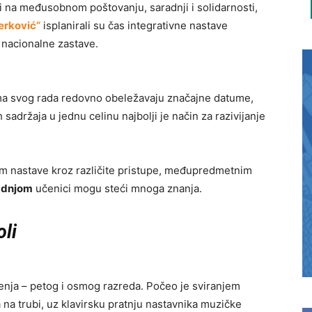
i na međusobnom poštovanju, saradnji i solidarnosti,
erković“
isplanirali su čas integrativne nastave
 nacionalne zastave.
ama svog rada redovno obeležavaju značajne datume,
 sadržaja u jednu celinu najbolji je način za razivijanje
em nastave kroz različite pristupe, međupredmetnim
adnjom
učenici mogu steći mnoga znanja.
oli
jenja – petog i osmog razreda. Počeo je sviranjem
a na trubi, uz klavirsku pratnju nastavnika muzičke