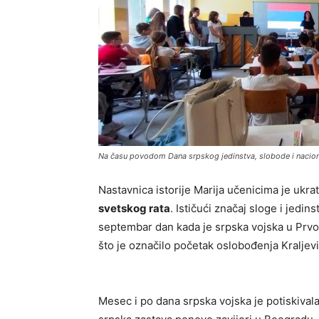
Na času povodom Dana srpskog jedinstva, slobode i naciona
Nastavnica istorije Marija učenicima je ukra
svetskog rata
. Ističući značaj sloge i jedin
septembar dan kada je srpska vojska u Prvo
što je označilo početak oslobođenja Kraljevin
Mesec i po dana srpska vojska je potiskivala