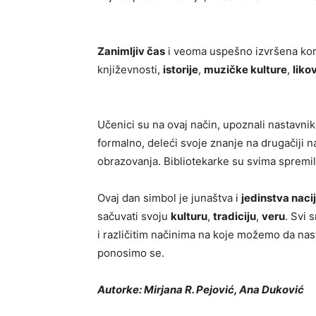
Zanimljiv čas
i veoma uspešno izvršena kor
književnosti,
istorije
,
muzičke kulture
,
liko
Učenici su na ovaj način, upoznali nastavnik
formalno, deleći svoje znanje na drugačiji n
obrazovanja. Bibliotekarke su svima spremil
Ovaj dan simbol je junaštva i
jedinstva naci
sačuvati svoju
kulturu
,
tradiciju
,
veru
. Svi 
i različitim načinima na koje možemo da na
ponosimo se.
Autorke: Mirjana R. Pejović, Ana Duković