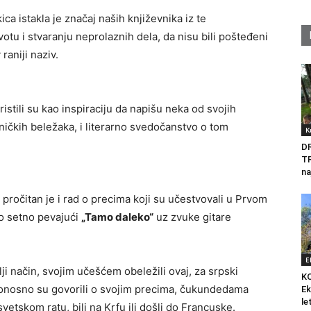
ica istakla je značaj naših književnika iz te
otu i stvaranju neprolaznih dela, da nisu bili pošteđeni
raniji naziv.
ristili su kao inspiraciju da napišu neka od svojih
vničkih beležaka, i literarno svedočanstvo o tom
K
D
T
na
pročitan je i rad o precima koji su učestvovali u Prvom
no setno pevajući
„Tamo daleko“
uz zvuke gitare
E
lji način, svojim učešćem obeležili ovaj, za srpski
K
ponosno su govorili o svojim precima, čukundedama
Ek
le
svetskom ratu, bili na Krfu ili došli do Francuske.