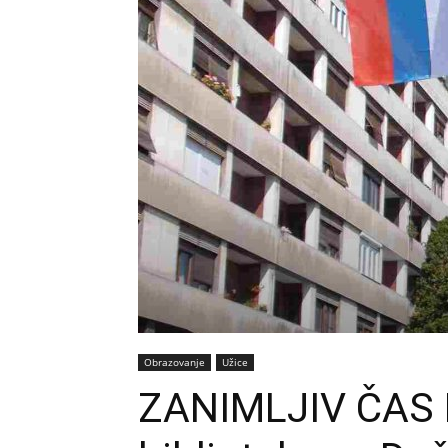
Obrazovanje
Užice
ZANIMLJIV ČAS N