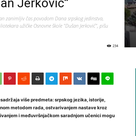
šan Jerković“
žan zanimljiv čas povodom Dana srpskog jedinstva,
liotekara užičke Osnovne škole "Dušan Jerković", pišu
234
 sadržaja više predmeta: srpskog jezika, istorije,
tivnom metodom rada, ostvarivanjem nastave kroz
zivanjem i međuvršnjačkom saradnjom učenici mogu