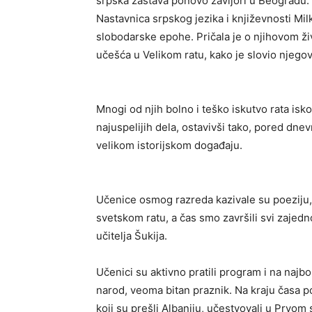
srpska zastava ponovo zavijori u Beogradu.
Nastavnica srpskog jezika i književnosti Milk
slobodarske epohe. Pričala je o njihovom živ
učešća u Velikom ratu, kako je slovio njegov 
Mnogi od njih bolno i teško iskutvo rata isko
najuspelijih dela, ostavivši tako, pored dne
velikom istorijskom događaju.
Učenice osmog razreda kazivale su poeziju, 
svetskom ratu, a čas smo završili svi zajed
učitelja Šukija.
Učenici su aktivno pratili program i na najbo
narod, veoma bitan praznik. Na kraju časa 
koji su prešli Albaniju, učestvovali u Prvom 