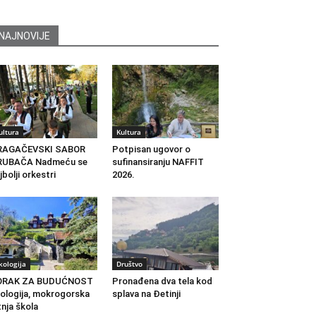
NAJNOVIJE
ultura
Kultura
RAGAČEVSKI SABOR
Potpisan ugovor o
RUBAČA Nadmeću se
sufinansiranju NAFFIT
jbolji orkestri
2026.
kologija
Društvo
ORAK ZA BUDUĆNOST
Pronađena dva tela kod
ologija, mokrogorska
splava na Đetinji
tnja škola