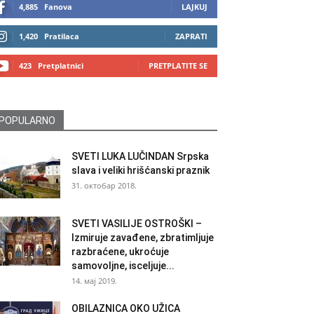
4,885
Fanova
LAJKUJ
1,420
Pratilaca
ZAPRATI
423
Pretplatnici
PRETPLATITE SE
POPULARNO
SVETI LUKA LUČINDAN Srpska
slava i veliki hrišćanski praznik
31. октобар 2018.
SVETI VASILIJE OSTROŠKI –
Izmiruje zavađene, zbratimljuje
razbraćene, ukroćuje
samovoljne, isceljuje...
14. мај 2019.
OBILAZNICA OKO UŽICA