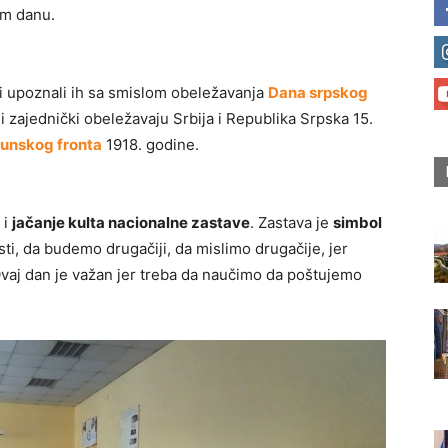
em danu.
a i upoznali ih sa smislom obeležavanja
Dana srpskog
i zajednički obeležavaju Srbija i Republika Srpska 15.
lunskog fronta
1918. godine.
 i
jačanje kulta nacionalne zastave
. Zastava je
simbol
osti, da budemo drugačiji, da mislimo drugačije, jer
j dan je važan jer treba da naučimo da poštujemo