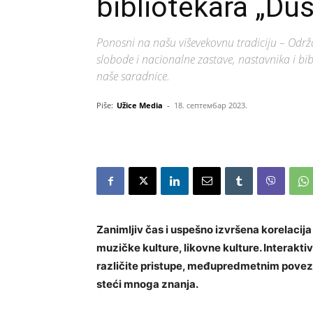
bibliotekara „Du
Ponosni na našu viševekovnu tradiciju – Odr
slobode i nacionalne zastave, nastavnika i bib
naše saradnice.
Piše:
Užice Media
-
18. септембар 2023.
Zanimljiv čas i uspešno izvršena korelacija
muzičke kulture, likovne kulture. Interak
različite pristupe, međupredmetnim pove
steći mnoga znanja.