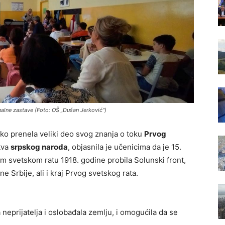
lne zastave (Foto: OŠ „Dušan Jerković“)
tko prenela veliki deo svog znanja o toku
Prvog
stva
srpskog naroda
, objasnila je učenicima da je 15.
m svetskom ratu 1918. godine probila Solunski front,
e Srbije, ali i kraj Prvog svetskog rata.
 neprijatelja i oslobađala zemlju, i omogućila da se