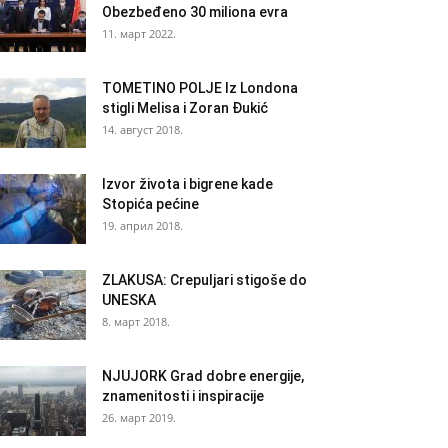
Obezbeđeno 30 miliona evra
11. март 2022.
TOMETINO POLJE Iz Londona
stigli Melisa i Zoran Đukić
14. август 2018.
Izvor života i bigrene kade
Stopića pećine
19. април 2018.
ZLAKUSA: Crepuljari stigoše do
UNESKA
8. март 2018.
NJUJORK Grad dobre energije,
znamenitosti i inspiracije
26. март 2019.