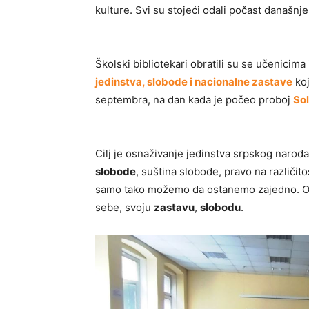
kulture. Svi su stojeći odali počast današnj
Školski bibliotekari obratili su se učenicim
jedinstva, slobode i nacionalne zastave
koj
septembra, na dan kada je počeo proboj
So
Cilj je osnaživanje jedinstva srpskog naroda
slobode
, suština slobode, pravo na različit
samo tako možemo da ostanemo zajedno. Ova
sebe, svoju
zastavu
,
slobodu
.