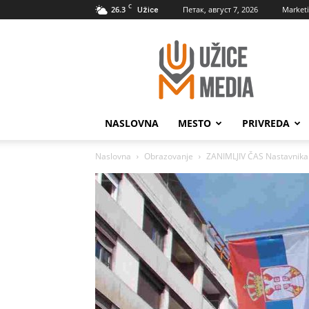
C
26.3
Петак, август 7, 2026
Market
Užice
UžiceMedia
NASLOVNA
MESTO
PRIVREDA
Naslovna
Obrazovanje
ZANIMLJIV ČAS Nastavnika i