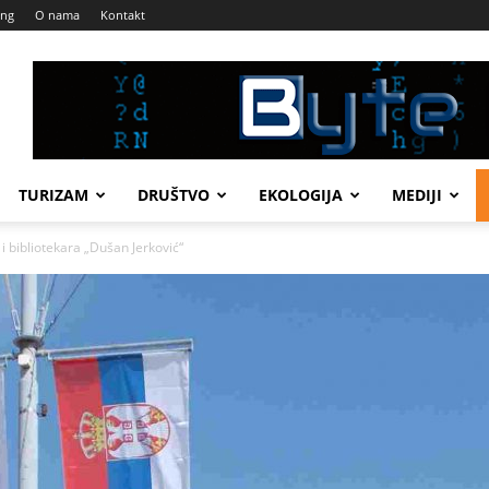
ing
O nama
Kontakt
TURIZAM
DRUŠTVO
EKOLOGIJA
MEDIJI
 bibliotekara „Dušan Jerković“