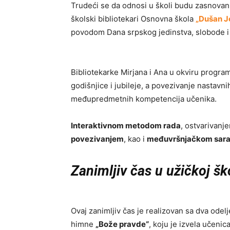
Trudeći se da odnosi u školi budu zasnovan
školski bibliotekari Osnovna škola
„Dušan J
povodom Dana srpskog jedinstva, slobode i
Bibliotekarke Mirjana i Ana u okviru progr
godišnjice i jubileje, a povezivanje nastavnih
međupredmetnih kompetencija učenika.
Interaktivnom metodom rada
, ostvarivanj
povezivanjem
, kao i
međuvršnjačkom sar
Zanimljiv čas u užičkoj šk
Ovaj zanimljiv čas je realizovan sa dva odel
himne
„Bože pravde“
, koju je izvela učenic