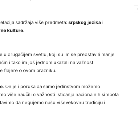
elacija sadržaja više predmeta:
srpskog jezika
i
vne kulture
.
e u drugačijem svetlu, koji su im se predstavili manje
ačin i tako im još jednom ukazali na važnost
e flajere o ovom prazniku.
je
. On je i poruka da samo jedinstvom možemo
smo više naučili o važnosti isticanja nacionalnih simbola
stavimo da negujemo našu viševekovnu tradiciju i