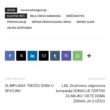
IZVOR
Uzicemedia/Agencije
KLJUČNE REČI
BELA CRKVA KARANSKA
HRIŠČANSTVO
PRAVOSLAVLJE
SRPSKA PRAVOSLAVNA CRKVA
SRPSKE SLAVE
VELIKA GOSPOJINA
Prethodni tekst
Sledeći tekst
OLIMPIJADA TREĆEG DOBA U
LIDL Društveno odgovorna
SEVOJNU
kompanija DONACIJE CENTRU
ZA MAJKU I DETE DOMA
ZDRAVLJA U UŽICU