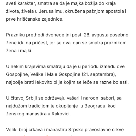
sveti karakter, smatra se da je majka božija do kraja
života, živela u Jerusalimu, okružena pažnjom apostola i
prve hrišćanske zajednice.
Prazniku prethodi dvonedeljni post, 28. avgusta posebno
žene idu na pričest, jer se ovaj dan se smatra praznikom
žena i majki.
U nekim krajevima smatraju da je u periodu između dve
Gospojine, Velike i Male Gospojine (21. septembra),
najbolje brati lekovito bilje kojim se leče se razne bolesti.
U čitavoj Srbiji se održavaju vašari i narodni sabori, sa
najdužom tradicijom je okupljanje u Beogradu, kod
ženskog manastira u Rakovici.
Veliki broj crkava i manastira Srpske pravoslavne crkve