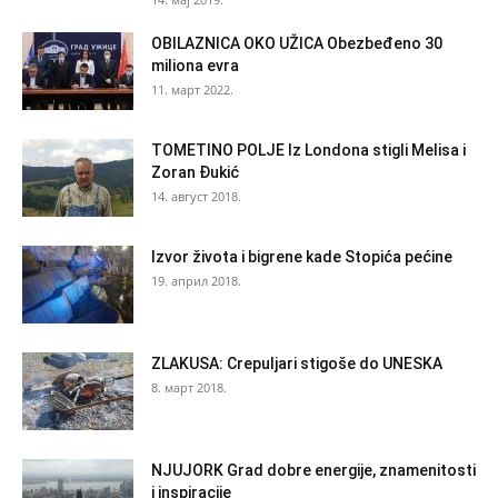
OBILAZNICA OKO UŽICA Obezbeđeno 30
miliona evra
11. март 2022.
TOMETINO POLJE Iz Londona stigli Melisa i
Zoran Đukić
14. август 2018.
Izvor života i bigrene kade Stopića pećine
19. април 2018.
ZLAKUSA: Crepuljari stigoše do UNESKA
8. март 2018.
NJUJORK Grad dobre energije, znamenitosti
i inspiracije