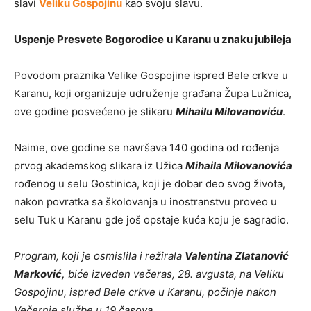
slavi
Veliku Gospojinu
kao svoju slavu.
Uspenje Presvete Bogorodice
u Karanu u znaku jubileja
Povodom praznika Velike Gospojine ispred Bele crkve u
Karanu, koji organizuje udruženje građana Župa Lužnica,
ove godine posvećeno je slikaru
Mihailu Milovanoviću
.
Naime, ove godine se navršava 140 godina od rođenja
prvog akademskog slikara iz Užica
Mihaila Milovanovića
rođenog u selu Gostinica, koji je dobar deo svog života,
nakon povratka sa školovanja u inostranstvu proveo u
selu Tuk u Karanu gde još opstaje kuća koju je sagradio.
Program, koji je osmislila i režirala
Valentina Zlatanović
Marković,
biće izveden večeras, 28. avgusta, na Veliku
Gospojinu, ispred Bele crkve u Karanu, počinje nakon
Večernje službe u 19 časova.