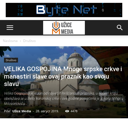
Naslovna
Društvo
Društvo
VELIKA GOSPOJINA Mnoge srpske crkve i
manastiri slave ovaj praznik kao svoju
slavu
Velika Gospojina je jedan od najvećih hrišćanskih praznika, u našem kraju
obeležava se u Beloj karanskoj crkvi i ove godine posvećena je slikaru Mihailu
Milovanoviću.
Piše:
Užice Media
-
28. август 2019.
4478