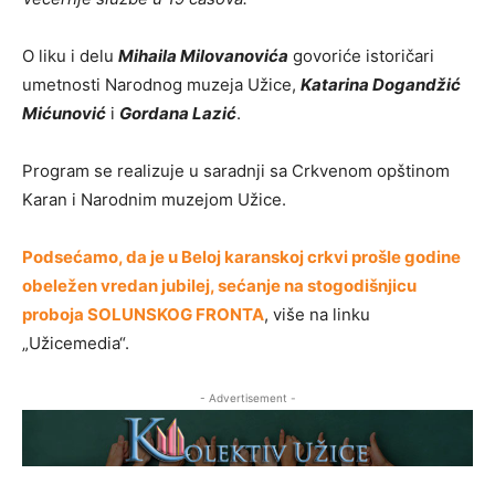
O liku i delu
Mihaila Milovanovića
govoriće istoričari
umetnosti Narodnog muzeja Užice,
Katarina Dogandžić
Mićunović
i
Gordana Lazić
.
Program se realizuje u saradnji sa Crkvenom opštinom
Karan i Narodnim muzejom Užice.
Podsećamo, da je u Beloj karanskoj crkvi prošle godine
obeležen vredan jubilej, sećanje na stogodišnjicu
proboja SOLUNSKOG FRONTA
, više na linku
„Užicemedia“.
- Advertisement -