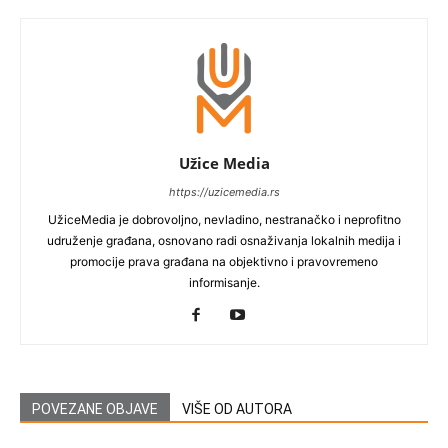
Užice Media
https://uzicemedia.rs
UžiceMedia je dobrovoljno, nevladino, nestranačko i neprofitno
udruženje građana, osnovano radi osnaživanja lokalnih medija i
promocije prava građana na objektivno i pravovremeno
informisanje.
POVEZANE OBJAVE
VIŠE OD AUTORA