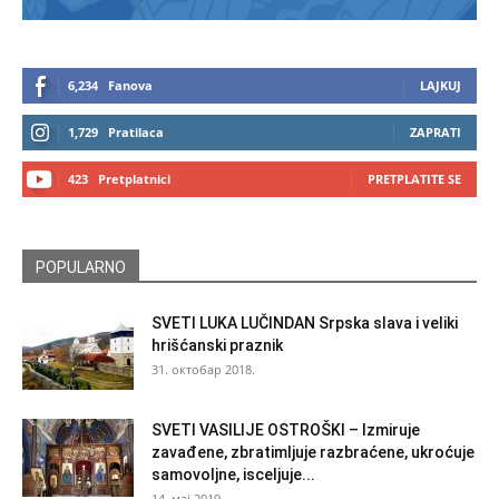
6,234
Fanova
LAJKUJ
1,729
Pratilaca
ZAPRATI
423
Pretplatnici
PRETPLATITE SE
POPULARNO
SVETI LUKA LUČINDAN Srpska slava i veliki
hrišćanski praznik
31. октобар 2018.
SVETI VASILIJE OSTROŠKI – Izmiruje
zavađene, zbratimljuje razbraćene, ukroćuje
samovoljne, isceljuje...
14. мај 2019.