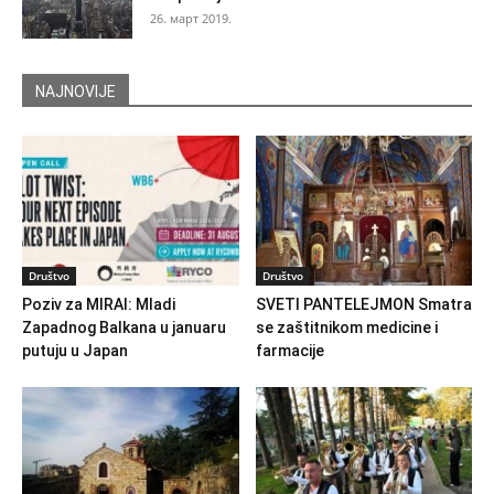
26. март 2019.
NAJNOVIJE
Društvo
Društvo
Poziv za MIRAI: Mladi
SVETI PANTELEJMON Smatra
Zapadnog Balkana u januaru
se zaštitnikom medicine i
putuju u Japan
farmacije