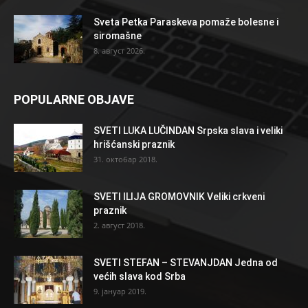
Sveta Petka Paraskeva pomaže bolesne i
siromašne
8. август 2026.
POPULARNE OBJAVE
SVETI LUKA LUČINDAN Srpska slava i veliki
hrišćanski praznik
31. октобар 2018.
SVETI ILIJA GROMOVNIK Veliki crkveni
praznik
2. август 2018.
SVETI STEFAN – STEVANJDAN Jedna od
većih slava kod Srba
9. јануар 2019.