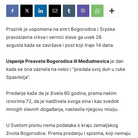
Praznik je uspomena na smrt Bogorodice i Srpska
pravoslavna crkva i vernici slave ga uvek 28.
avgusta kada se završava i post koji traje 14 dana.
Uspenje Presvete Bogorodice ili Međudnevica
je dan
kada se ona vaznela na nebo i “predala svoj duh u ruke
Spasitelja”.
Predanje kaže da je živela 60 godina, prema nekim
izvorima 72, da je nadživela svoga sina i kao svedok
mnogih slavnih događanja, nastavila njegovu misiju.
U Svetom pismu nema podataka o kraju zemaljskog
života Bogorodice. Prema predanju i spisima, koji nemaju