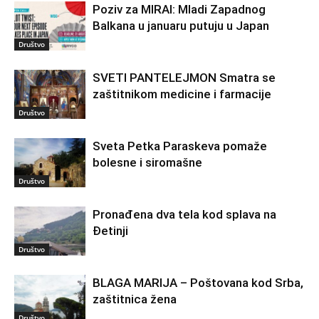
Poziv za MIRAI: Mladi Zapadnog
Balkana u januaru putuju u Japan
Društvo
SVETI PANTELEJMON Smatra se
zaštitnikom medicine i farmacije
Društvo
Sveta Petka Paraskeva pomaže
bolesne i siromašne
Društvo
Pronađena dva tela kod splava na
Đetinji
Društvo
BLAGA MARIJA – Poštovana kod Srba,
zaštitnica žena
Društvo