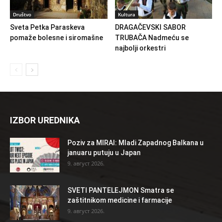
Društvo
Kultura
Sveta Petka Paraskeva
DRAGAČEVSKI SABOR
pomaže bolesne i siromašne
TRUBAČA Nadmeću se
najbolji orkestri
IZBOR UREDNIKA
Poziv za MIRAI: Mladi Zapadnog Balkana u
januaru putuju u Japan
9. август 2026.
SVETI PANTELEJMON Smatra se
zaštitnikom medicine i farmacije
9. август 2026.