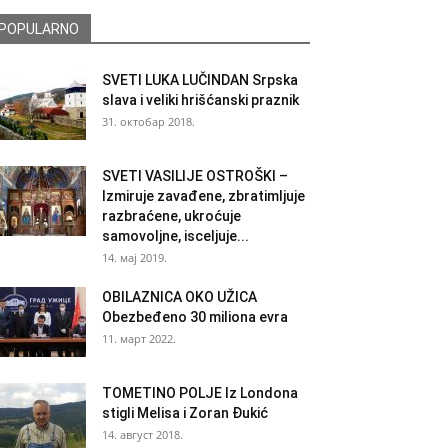
POPULARNO
SVETI LUKA LUČINDAN Srpska
slava i veliki hrišćanski praznik
31. октобар 2018.
SVETI VASILIJE OSTROŠKI –
Izmiruje zavađene, zbratimljuje
razbraćene, ukroćuje
samovoljne, isceljuje...
14. мај 2019.
OBILAZNICA OKO UŽICA
Obezbeđeno 30 miliona evra
11. март 2022.
TOMETINO POLJE Iz Londona
stigli Melisa i Zoran Đukić
14. август 2018.