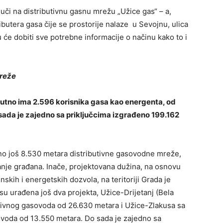
ljuči na distributivnu gasnu mrežu „Užice gas“ – a,
ibutera gasa čije se prostorije nalaze u Sevojnu, ulica
 će dobiti sve potrebne informacije o načinu kako to i
mreže
enutno ima 2.596 korisnika gasa kao energenta, od
 sada je zajedno sa priključcima izgrađeno 199.162
no još 8.530 metara distributivne gasovodne mreže,
vanje građana. Inače, projektovana dužina, na osnovu
skih i energetskih dozvola, na teritoriji Grada je
su urađena još dva projekta, Užice-Drijetanj (Bela
tivnog gasovoda od 26.630 metara i Užice-Zlakusa sa
voda od 13.550 metara. Do sada je zajedno sa