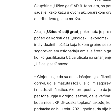
Skupštine „Užice gas“ AD 9. februara, sa potp
sada je, kako kažu u ovom akcionarskom druš
distributivnu gasnu mrežu.
Akcija
„Užice-čistiji grad
, pokrenuta je pre
počeo da koristi gas, „ekološki i ekonomski p
individualnih ložišta koja tokom grejne sezon
sagorevanjem oslobađaju emisije štetnih gas
koliko gasifikacija Užica uticala na smanje
„Užice-gasa“ navodi:
– Činjenica je da su dosadašnjom gasifikaci
goriva, uglja, mazuta i lož ulja, čijim sago
i nezdravih čestica. Ako pretpostavimo da j
pet tona uglja u grejnoj sezoni, da je većina 
kotlarnice JKP „Gradska toplana“ takođe, ko
podataka da bi u toku 2021. godine, da nije b