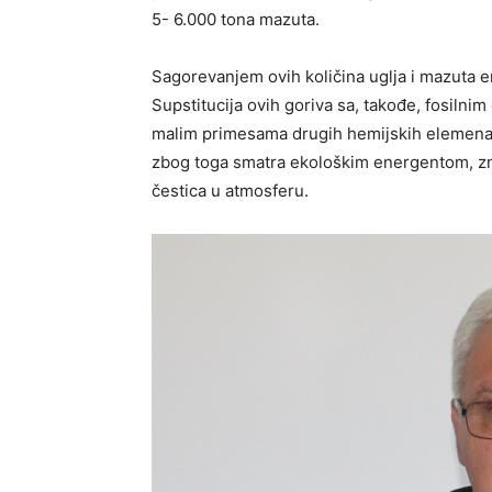
5- 6.000 tona mazuta.
Sagorevanjem ovih količina uglja i mazuta e
Supstitucija ovih goriva sa, takođe, fosiln
malim primesama drugih hemijskih elemenata
zbog toga smatra ekološkim energentom, zn
čestica u atmosferu.