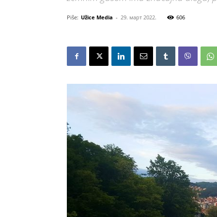
Piše:
Užice Media
-
29. март 2022.
606