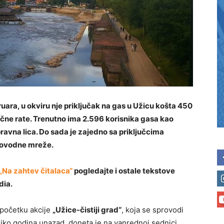
bruara, u okviru nje priključak na gas u Užicu košta 450
ečne rate. Trenutno ima 2.596 korisnika gasa kao
ravna lica. Do sada je zajedno sa priključcima
sovodne mreže.
„Na zahtev čitalaca“
pogledajte i ostale tekstove
ia.
 početku akcije
„Užice-čistiji grad“
, koja se sprovodi
iko godina unazad, doneta je na vanrednoj sednici