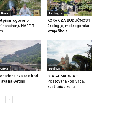
ultura
Ekologija
tpisan ugovor o
KORAK ZA BUDUĆNOST
finansiranju NAFFIT
Ekologija, mokrogorska
26.
letnja škola
ruštvo
Društvo
onađena dva tela kod
BLAGA MARIJA –
lava na Đetinji
Poštovana kod Srba,
zaštitnica žena