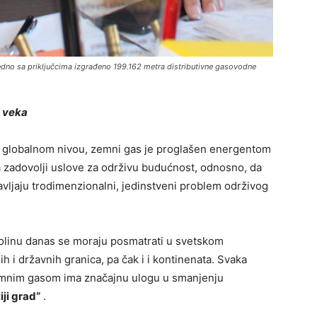
jedno sa priključcima izgrađeno 199.162 metra distributivne gasovodne
g veka
 globalnom nivou, zemni gas je proglašen energentom
 zadovolji uslove za održivu budućnost, odnosno, da
avljaju trodimenzionalni, jedinstveni problem održivog
kolinu danas se moraju posmatrati u svetskom
ih i državnih granica, pa čak i i kontinenata. Svaka
 zemnim gasom ima značajnu ulogu u smanjenju
iji grad“
.