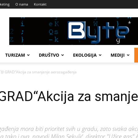
keting
O nama
Kontakt
TURIZAM
DRUŠTVO
EKOLOGIJA
MEDIJI
TIJI GRAD“Akcija za smanjenje aerozagađenja
 GRAD“Akcija za smanje
gađenja mora biti prioritet svih u gradu, zato svaka akci
ako i ova, navodi Milan Sekulić, direktor "Užice gas" 