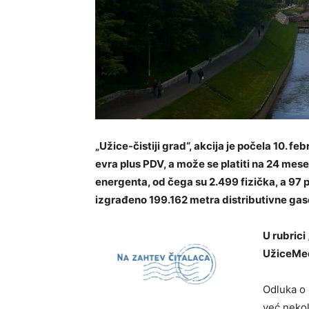
„Užice-čistiji grad“, akcija je počela 10. fe
evra plus PDV, a može se platiti na 24 mes
energenta, od čega su 2.499 fizička, a 97 p
izgrađeno 199.162 metra distributivne ga
U rubrici
UžiceMed
Odluka o
već nekol