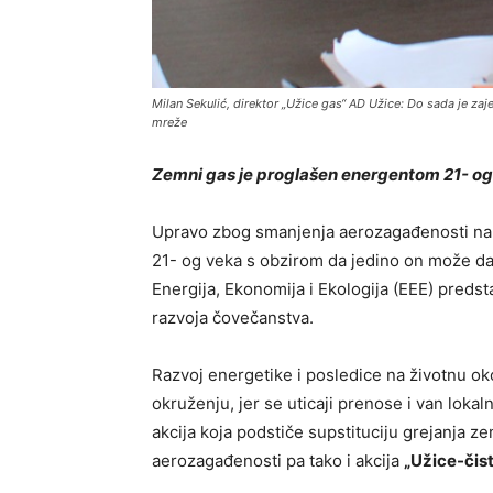
Milan Sekulić, direktor „Užice gas“ AD Užice: Do sada je za
mreže
Zemni gas je proglašen energentom 21- o
Upravo zbog smanjenja aerozagađenosti na
21- og veka s obzirom da jedino on može da
Energija, Ekonomija i Ekologija (EEE) predst
razvoja čovečanstva.
Razvoj energetike i posledice na životnu o
okruženju, jer se uticaji prenose i van lokaln
akcija koja podstiče supstituciju grejanja
aerozagađenosti pa tako i akcija
„Užice-čist