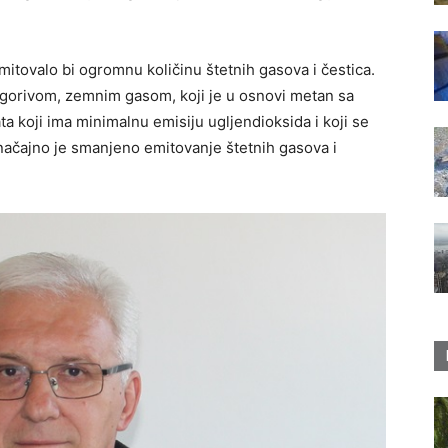
mitovalo bi ogromnu količinu štetnih gasova i čestica.
im gorivom, zemnim gasom, koji je u osnovi metan sa
 koji ima minimalnu emisiju ugljendioksida i koji se
ačajno je smanjeno emitovanje štetnih gasova i