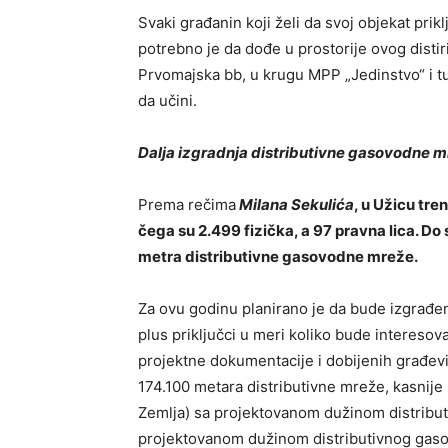
Svaki građanin koji želi da svoj objekat prik
potrebno je da dođe u prostorije ovog distir
Prvomajska bb, u krugu MPP „Jedinstvo“ i tu
da učini.
Dalja izgradnja distributivne gasovodne 
Prema rečima
Milana Sekulića
, u Užicu tr
čega su 2.499 fizička, a 97 pravna lica. Do
metra distributivne gasovodne mreže.
Za ovu godinu planirano je da bude izgrađe
plus priključci u meri koliko bude intereso
projektne dokumentacije i dobijenih građevin
174.100 metara distributivne mreže, kasnije 
Zemlja) sa projektovanom dužinom distribu
projektovanom dužinom distributivnog gaso