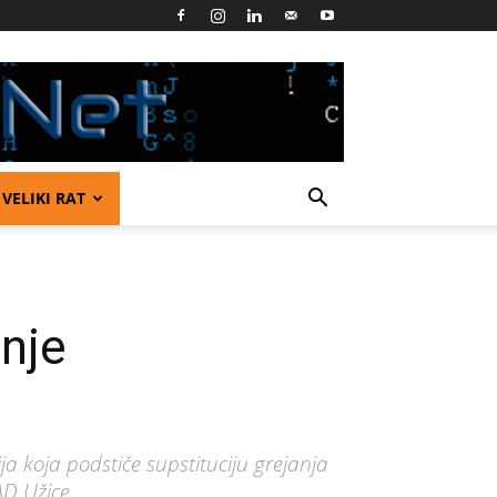
VELIKI RAT
nje
ja koja podstiče supstituciju grejanja
AD Užice.