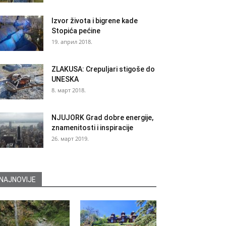
Izvor života i bigrene kade
Stopića pećine
19. април 2018.
ZLAKUSA: Crepuljari stigoše do
UNESKA
8. март 2018.
NJUJORK Grad dobre energije,
znamenitosti i inspiracije
26. март 2019.
NAJNOVIJE