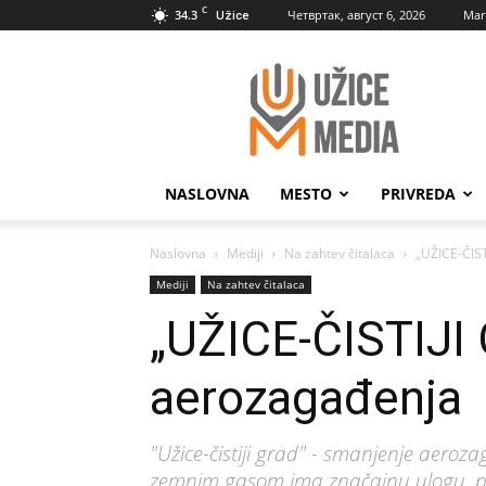
C
34.3
Четвртак, август 6, 2026
Mar
Užice
UžiceMedia
NASLOVNA
MESTO
PRIVREDA
Naslovna
Mediji
Na zahtev čitalaca
„UŽICE-ČIS
Mediji
Na zahtev čitalaca
„UŽICE-ČISTIJI
aerozagađenja
"Užice-čistiji grad" - smanjenje aeroza
zemnim gasom ima značajnu ulogu, pa t