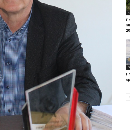
K
Po
su
20
D
Pr
sp