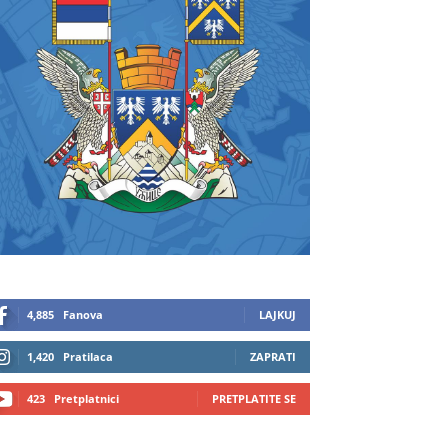
4,885
Fanova
LAJKUJ
1,420
Pratilaca
ZAPRATI
423
Pretplatnici
PRETPLATITE SE