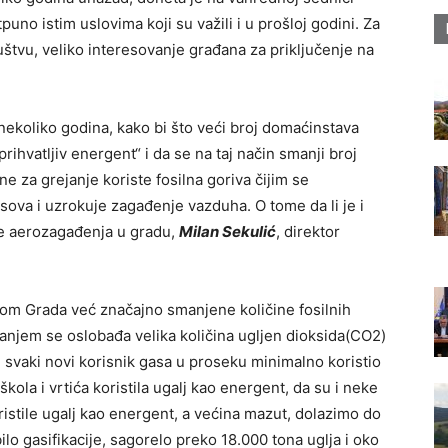
uno istim uslovima koji su važili i u prošloj godini. Za
tvu, veliko interesovanje građana za priključenje na
 nekoliko godina, kako bi što veći broj domaćinstava
rihvatljiv energent“ i da se na taj način smanji broj
e za grejanje koriste fosilna goriva čijim se
ova i uzrokuje zagađenje vazduha. O tome da li je i
nje aerozagađenja u gradu,
Milan Sekulić
, direktor
jom Grada već značajno smanjene količine fosilnih
revanjem se oslobađa velika količina ugljen dioksida(CO2)
e svaki novi korisnik gasa u proseku minimalno koristio
škola i vrtića koristila ugalj kao energent, da su i neke
ristile ugalj kao energent, a većina mazut, dolazimo do
ilo gasifikacije, sagorelo preko 18.000 tona uglja i oko