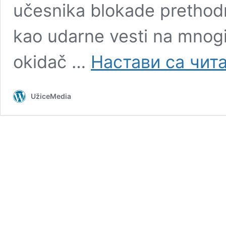
učesnika blokade prethodn
kao udarne vesti na mnogim
okidač …
Настави са чи
UžiceMedia