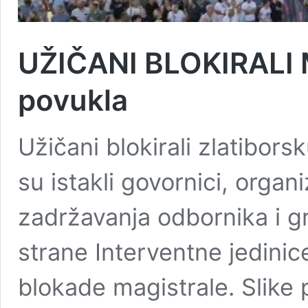
UŽIČANI BLOKIRALI 
povukla
Užičani blokirali zlatibors
su istakli govornici, organ
zadržavanja odbornika i g
strane Interventne jedinic
blokade magistrale. Slike p