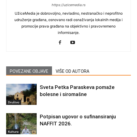
https://uzicemedia.rs
UžiceMedia je dobrovoljno, nevladino, nestranačko i neprofitno
udruženje građana, osnovano radi osnaživanja lokalnih medija i
promocije prava građana na objektivno i pravovremeno
informisanje.
POVEZANE OBJAVE
VIŠE OD AUTORA
Sveta Petka Paraskeva pomaže
bolesne i siromašne
Društvo
Potpisan ugovor o sufinansiranju
NAFFIT 2026.
Kultura