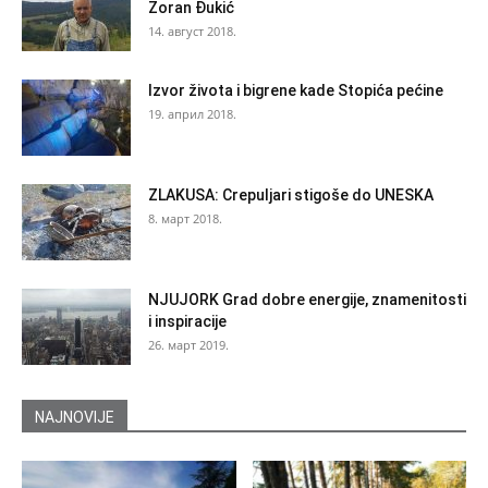
Zoran Đukić
14. август 2018.
Izvor života i bigrene kade Stopića pećine
19. април 2018.
ZLAKUSA: Crepuljari stigoše do UNESKA
8. март 2018.
NJUJORK Grad dobre energije, znamenitosti
i inspiracije
26. март 2019.
NAJNOVIJE