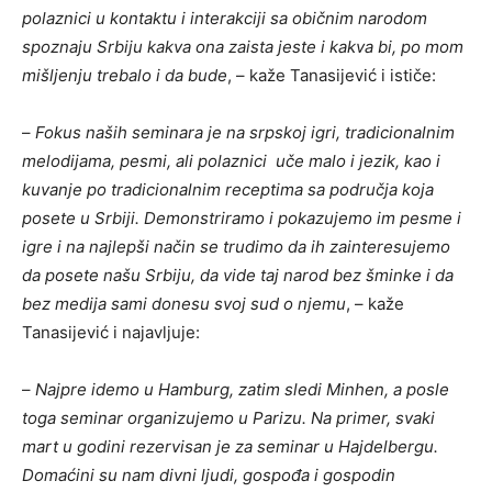
polaznici u kontaktu i interakciji sa običnim narodom
spoznaju Srbiju kakva ona zaista jeste i kakva bi, po mom
mišljenju trebalo i da bude
, – kaže Tanasijević i ističe:
–
Fokus naših seminara je na srpskoj igri, tradicionalnim
melodijama, pesmi, ali polaznici uče malo i jezik, kao i
kuvanje po tradicionalnim receptima sa područja koja
posete u Srbiji. Demonstriramo i pokazujemo im pesme i
igre i na najlepši način se trudimo da ih zainteresujemo
da posete našu Srbiju, da vide taj narod bez šminke i da
bez medija sami donesu svoj sud o njemu
, – kaže
Tanasijević i najavljuje:
–
Najpre idemo u Hamburg, zatim sledi Minhen, a posle
toga seminar organizujemo u Parizu. Na primer, svaki
mart u godini rezervisan je za seminar u Hajdelbergu.
Domaćini su nam divni ljudi, gospođa i gospodin