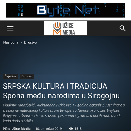
Naslovna
Društvo
Čajetina
Društvo
SRPSKA KULTURA I TRADICIJA
Spona među narodima u Sirogojnu
Vladimir Tanasijević i Aleksandar Zvrkić već 17 godina organizuju seminare o
srpskoj nematerijalnoj kulturi širom Evrope, za Nemce, Francuze, Engleze,
Belgijance, Špance. Uče ih srpskim pesmama i igrama, a oni ih rado izvode
kada dođu u Srbiju.
Piše:
Užice Media
-
10. октобар 2019.
1515