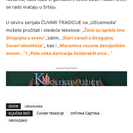
se rado vraćaju u Srbiju.
U okviru serijala ČUVARI TRADICIJE na „Užicemedia“
možete pročitati i sledeće tekstove:
„Žene su isplele ime
Sirogojna u svetu“
, zatim,
„Stari zanati u Sirogojnu,
čuvari identiteta“
,, kao i
„Maramice vezene devojačkim
srcem…“
i
„Pola veka darivanja liciderskih srca…“
- Advertisement -
IZVOR
Užicemedia
KLJUČNE REČI
ČUVARI TRADICIJE
OPŠTINA ČAJETINA
SIROGOJNO