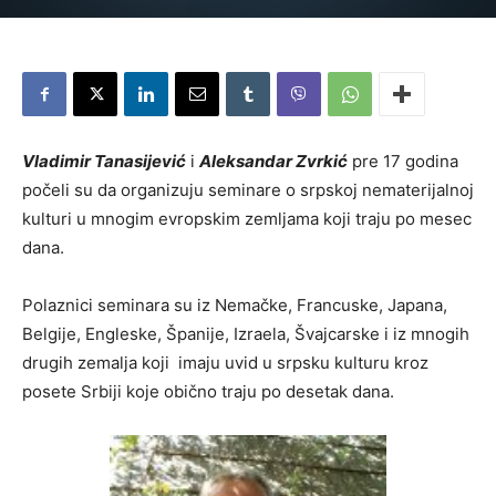
Vladimir Tanasijević
i
Aleksandar Zvrkić
pre 17 godina
počeli su da organizuju seminare o srpskoj nematerijalnoj
kulturi u mnogim evropskim zemljama koji traju po mesec
dana.
Polaznici seminara su iz Nemačke, Francuske, Japana,
Belgije, Engleske, Španije, Izraela, Švajcarske i iz mnogih
drugih zemalja koji imaju uvid u srpsku kulturu kroz
posete Srbiji koje obično traju po desetak dana.