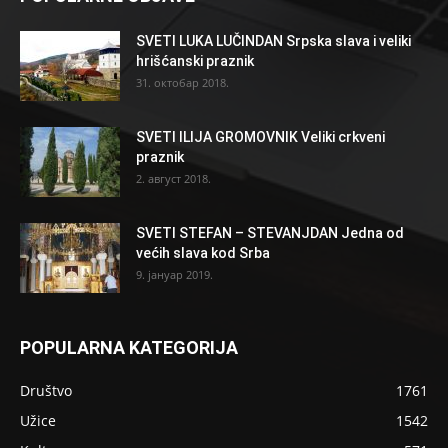
SVETI LUKA LUČINDAN Srpska slava i veliki
hrišćanski praznik
31. октобар 2018.
SVETI ILIJA GROMOVNIK Veliki crkveni
praznik
2. август 2018.
SVETI STEFAN – STEVANJDAN Jedna od
većih slava kod Srba
9. јануар 2019.
POPULARNA KATEGORIJA
Društvo
1761
Užice
1542