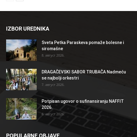
IZBOR UREDNIKA
Sveta Petka Paraskeva pomaže bolesne i
siromašne
8. август 2026.
DRAGAČEVSKI SABOR TRUBAČA Nadmeću
se najbolji orkestri
7. август 2026.
Potpisan ugovor o sufinansiranju NAFFIT
2026.
6. август 2026.
POPULARNE OBJAVE