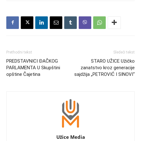
Prethodni tekst
Sledeći tekst
PREDSTAVNICI ĐAČKOG
STARO UŽICE Užičko
PARLAMENTA U Skupštini
zanatstvo kroz generacije
opštine Čajetina
sajdžija „PETROVIĆ I SINOVI“
Užice Media