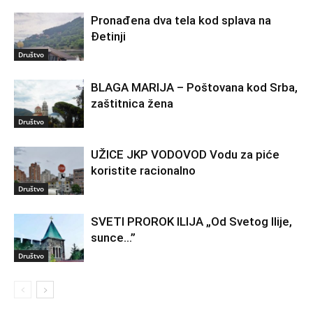
Pronađena dva tela kod splava na
Đetinji
Društvo
BLAGA MARIJA – Poštovana kod Srba,
zaštitnica žena
Društvo
UŽICE JKP VODOVOD Vodu za piće
koristite racionalno
Društvo
SVETI PROROK ILIJA „Od Svetog Ilije,
sunce…”
Društvo