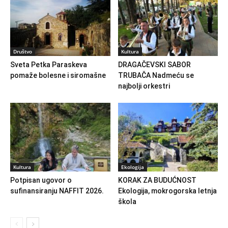
Društvo
Kultura
Sveta Petka Paraskeva
DRAGAČEVSKI SABOR
pomaže bolesne i siromašne
TRUBAČA Nadmeću se
najbolji orkestri
Kultura
Ekologija
Potpisan ugovor o
KORAK ZA BUDUĆNOST
sufinansiranju NAFFIT 2026.
Ekologija, mokrogorska letnja
škola