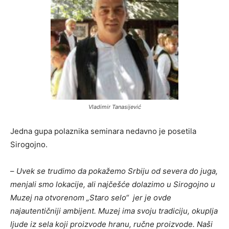
Vladimir Tanasijević
Jedna gupa polaznika seminara nedavno je posetila
Sirogojno.
–
Uvek se trudimo da pokažemo Srbiju od severa do juga,
menjali smo lokacije, ali najčešće dolazimo u Sirogojno u
Muzej na otvorenom „Staro selo“ jer je ovde
najautentičniji ambijent. Muzej ima svoju tradiciju, okuplja
ljude iz sela koji proizvode hranu, ručne proizvode. Naši