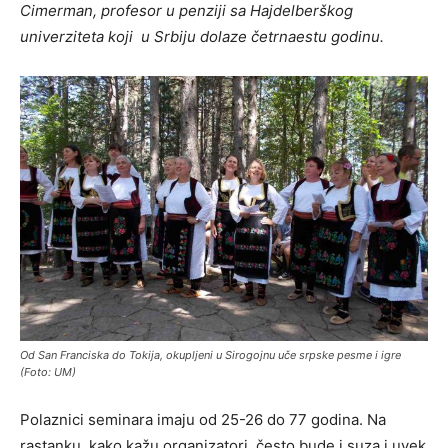
Cimerman, profesor u penziji sa Hajdelberškog
univerziteta koji u Srbiju dolaze četrnaestu godinu.
Od San Franciska do Tokija, okupljeni u Sirogojnu uče srpske pesme i igre
(Foto: UM)
Polaznici seminara imaju od 25-26 do 77 godina. Na
rastanku, kako kažu organizatori, često bude i suza i uvek