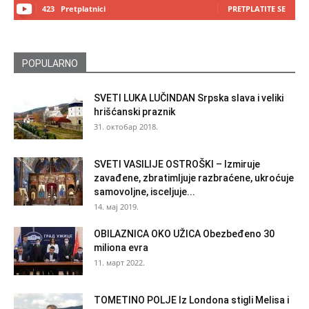
423
Pretplatnici
PRETPLATITE SE
POPULARNO
SVETI LUKA LUČINDAN Srpska slava i veliki
hrišćanski praznik
31. октобар 2018.
SVETI VASILIJE OSTROŠKI – Izmiruje
zavađene, zbratimljuje razbraćene, ukroćuje
samovoljne, isceljuje...
14. мај 2019.
OBILAZNICA OKO UŽICA Obezbeđeno 30
miliona evra
11. март 2022.
TOMETINO POLJE Iz Londona stigli Melisa i