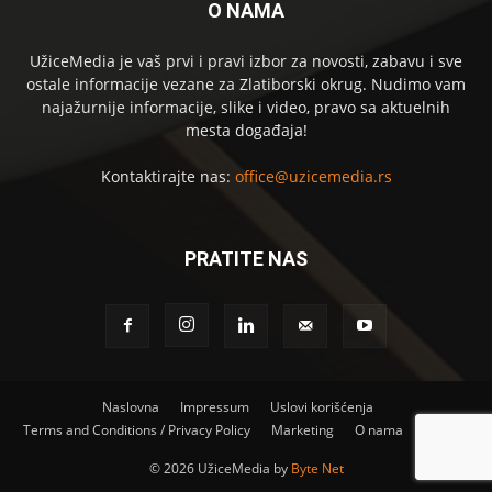
O NAMA
UžiceMedia je vaš prvi i pravi izbor za novosti, zabavu i sve
ostale informacije vezane za Zlatiborski okrug. Nudimo vam
najažurnije informacije, slike i video, pravo sa aktuelnih
mesta događaja!
Kontaktirajte nas:
office@uzicemedia.rs
PRATITE NAS
Naslovna
Impressum
Uslovi korišćenja
Terms and Conditions / Privacy Policy
Marketing
O nama
Kontakt
©
2026 UžiceMedia by
Byte Net