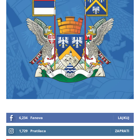
6,234
Fanova
LAJKUJ
1,729
Pratilaca
ZAPRATI