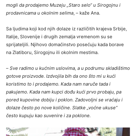
mogli da prodajemo Muzeju „Staro selo“ u Sirogojnu i
prodavnicama u okolnim selima
, – kaže Ana.
Sa ljudima koji kod njih dolaze iz različitih krajeva Srbije,
Italije, Slovenije i drugih zemalja vremenom su se
sprijateljili. Njihovo domaćinstvo posećuju kada borave
na Zlatiboru, Sirogojnu ili okolnim mestima.
–
Sve radimo u kućnim uslovima, a u podrumu skladištimo
gotove proizvode. Izdvojila bih da ono što mi u kući
koristimo to i prodajemo. Kada nam naruče tada i
pakujemo. Kada nam kupci dođu kući prvo probaju, pa
pored kupovine dobiju i poklon. Zadovoljni se vraćaju i
dolaze često po nove količine. Slatke „voćne ukuse“
često kupuju kao suvenire i za poklone.