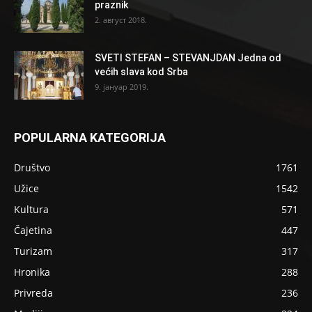
praznik
2. август 2018.
SVETI STEFAN – STEVANJDAN Jedna od
većih slava kod Srba
9. јануар 2019.
POPULARNA KATEGORIJA
Društvo
1761
Užice
1542
Kultura
571
Čajetina
447
Turizam
317
Hronika
288
Privreda
236