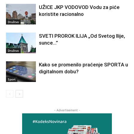
UŽICE JKP VODOVOD Vodu za piće
koristite racionalno
Društvo
SVETI PROROK ILIJA „Od Svetog Ilije,
sunce…”
Društvo
Kako se promenilo praćenje SPORTA u
digitalnom dobu?
Sport
- Advertisement -