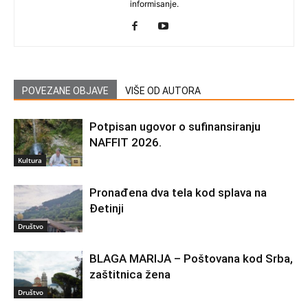
informisanje.
POVEZANE OBJAVE
VIŠE OD AUTORA
Potpisan ugovor o sufinansiranju
NAFFIT 2026.
Kultura
Pronađena dva tela kod splava na
Đetinji
Društvo
BLAGA MARIJA – Poštovana kod Srba,
zaštitnica žena
Društvo