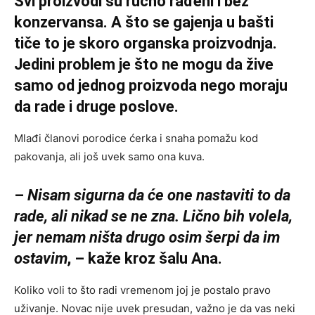
Svi proizvodi su ručno rađeni i bez
konzervansa. A što se gajenja u bašti
tiče to je skoro organska proizvodnja.
Jedini problem je što ne mogu da žive
samo od jednog proizvoda nego moraju
da rade i druge poslove.
Mlađi članovi porodice ćerka i snaha pomažu kod
pakovanja, ali još uvek samo ona kuva.
–
Nisam sigurna da će one nastaviti to da
rade, ali nikad se ne zna. Lično bih volela,
jer nemam ništa drugo osim šerpi da im
ostavim
, – kaže kroz šalu Ana.
Koliko voli to što radi vremenom joj je postalo pravo
uživanje. Novac nije uvek presudan, važno je da vas neki