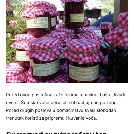
Pored ovog posla Ana kaže da imaju maline, baštu, livade,
ovce… Šumsko voće beru, ali i otkupljuju po potrebi.
Pored drugih poslova u domaćinstvu svaki slobodan
trenutak koristi za pripremu i kuvanje voća.