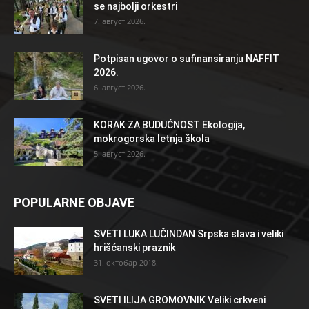
se najbolji orkestri
7. август 2026.
Potpisan ugovor o sufinansiranju NAFFIT
2026.
6. август 2026.
KORAK ZA BUDUĆNOST Ekologija,
mokrogorska letnja škola
5. август 2026.
POPULARNE OBJAVE
SVETI LUKA LUČINDAN Srpska slava i veliki
hrišćanski praznik
31. октобар 2018.
SVETI ILIJA GROMOVNIK Veliki crkveni