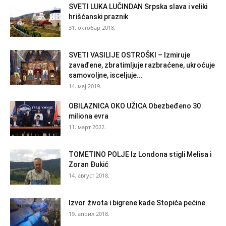
SVETI LUKA LUČINDAN Srpska slava i veliki
hrišćanski praznik
31. октобар 2018.
SVETI VASILIJE OSTROŠKI – Izmiruje
zavađene, zbratimljuje razbraćene, ukroćuje
samovoljne, isceljuje...
14. мај 2019.
OBILAZNICA OKO UŽICA Obezbeđeno 30
miliona evra
11. март 2022.
TOMETINO POLJE Iz Londona stigli Melisa i
Zoran Đukić
14. август 2018.
Izvor života i bigrene kade Stopića pećine
19. април 2018.