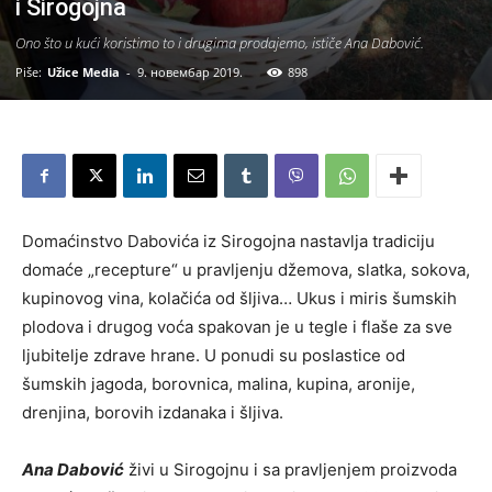
i Sirogojna
Ono što u kući koristimo to i drugima prodajemo, ističe Ana Dabović.
Piše:
Užice Media
-
9. новембар 2019.
898
Domaćinstvo Dabovića iz Sirogojna nastavlja tradiciju
domaće „recepture“ u pravljenju džemova, slatka, sokova,
kupinovog vina, kolačića od šljiva… Ukus i miris šumskih
plodova i drugog voća spakovan je u tegle i flaše za sve
ljubitelje zdrave hrane. U ponudi su poslastice od
šumskih jagoda, borovnica, malina, kupina, aronije,
drenjina, borovih izdanaka i šljiva.
Ana Dabović
živi u Sirogojnu i sa pravljenjem proizvoda