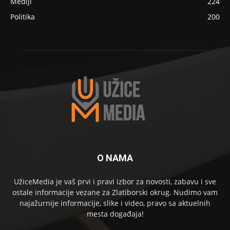
Mediji
224
Politika
200
O NAMA
UžiceMedia je vaš prvi i pravi izbor za novosti, zabavu i sve
ostale informacije vezane za Zlatiborski okrug. Nudimo vam
najažurnije informacije, slike i video, pravo sa aktuelnih
mesta događaja!