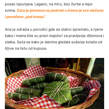
posao ispunjava. Lagano, na miru, bez žurbe a lepo
svima.
Zato je ponosna na podrum u kome je sve složeno
i poređano „pod konac“.
Ana je odrasla u porodici gde se stalno spremalo, a njene
baka i mama bile su pravi majstori za pravljenje džemova i
slatka. Seća se kako je danima gledala sušenje kolača od
šljive na listu od kupusa.