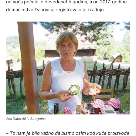
od voća počela je devedesetih godina, a od 2017. godine
domaćinstvo Dabovića registrovalo je i radnju.
Ana Dabović iz Sirogojna
–
To nam je bilo važno da bismo osim kod kuće proizvode