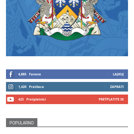
4,885
Fanova
LAJKUJ
1,420
Pratilaca
ZAPRATI
423
Pretplatnici
PRETPLATITE SE
POPULARNO