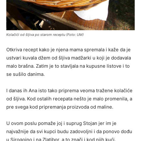
Kolačići od šljiva po starom receptu (Foto: UM)
Otkriva recept kako je njena mama spremala i kaže da je
ustvari kuvala džem od šljiva madžarki u koji je dodavala
malo brašna. Zatim je to stavljala na kupusne listove i to
se sušilo danima.
I danas ih Ana isto tako priprema veoma tražene kolačiće
od šljiva. Kod ostalih recepata nešto je malo promenila, a
pre svega kod pripremanja proizvoda od maline.
U ovom poslu pomaže joj i suprug Stojan jer im je
najvažnije da svi kupci budu zadovoljni i da ponovo dođu
u Sirogojno i na Zlatibor, a to znači i kod njih kući.