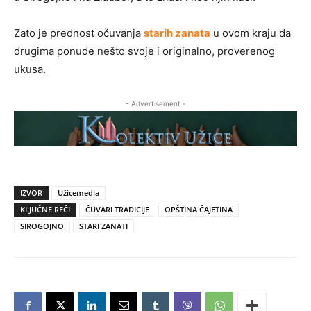
Zato je prednost očuvanja
starih zanata
u ovom kraju da
drugima ponude nešto svoje i originalno, proverenog
ukusa.
- Advertisement -
IZVOR
Užicemedia
KLJUČNE REČI
ČUVARI TRADICIJE
OPŠTINA ČAJETINA
SIROGOJNO
STARI ZANATI