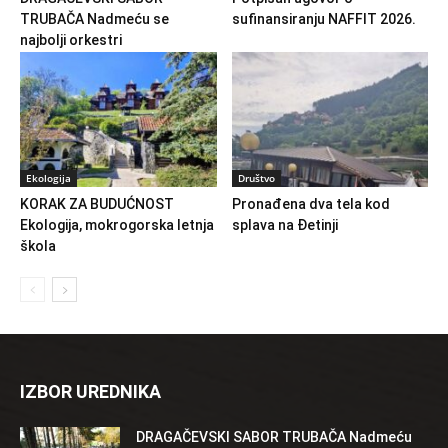
TRUBAČA Nadmeću se
sufinansiranju NAFFIT 2026.
najbolji orkestri
Ekologija
Društvo
KORAK ZA BUDUĆNOST
Pronađena dva tela kod
Ekologija, mokrogorska letnja
splava na Đetinji
škola
IZBOR UREDNIKA
DRAGAČEVSKI SABOR TRUBAČA Nadmeću