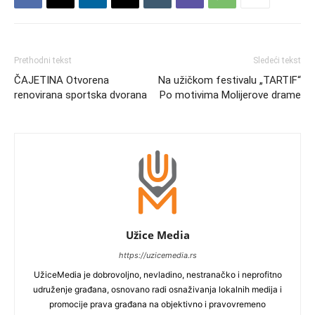
Prethodni tekst
Sledeći tekst
ČAJETINA Otvorena
Na užičkom festivalu „TARTIF“
renovirana sportska dvorana
Po motivima Molijerove drame
Užice Media
https://uzicemedia.rs
UžiceMedia je dobrovoljno, nevladino, nestranačko i neprofitno
udruženje građana, osnovano radi osnaživanja lokalnih medija i
promocije prava građana na objektivno i pravovremeno