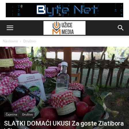
Naslovna
Društvo
Čajetina
Društvo
SLATKI DOMAĆI UKUSI Za goste Zlatibora