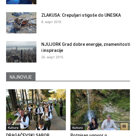
ZLAKUSA: Crepuljari stigoše do UNESKA
8. март 2018.
NJUJORK Grad dobre energije, znamenitosti
i inspiracije
26. март 2019.
NAJNOVIJE
Kultura
Kultura
DRAGAČEVSKI SABOR
Potpisan ugovor o