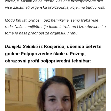
zdravije. Mislim da će mesto klasične proljoprivrede sve
više zauzimati organska proizvodnja, koja ima budućnost.
Mogu biti isti prinosi i bez hemikalija, samo treba više
rada. Naše zemljište nije toliko istrošeno i izraubovano i u
tome je naša prednost za organsku hranu.
Danijela Sekulić
iz Kosjerića, učenica četvrte
godine Poljoprivredne škole u Požegi,
obrazovni profil poljoprivredni tehničar: