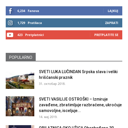
6,234
Fanova
LAJKUJ
1,729
Pratilaca
ZAPRATI
423
Pretplatnici
PRETPLATITE SE
POPULARNO
SVETI LUKA LUČINDAN Srpska slava i veliki
hrišćanski praznik
31. октобар 2018.
SVETI VASILIJE OSTROŠKI – Izmiruje
zavađene, zbratimljuje razbraćene, ukroćuje
samovoljne, isceljuje...
14. мај 2019.
OBILAZNICA OKO UŽICA Obezbeđeno 30