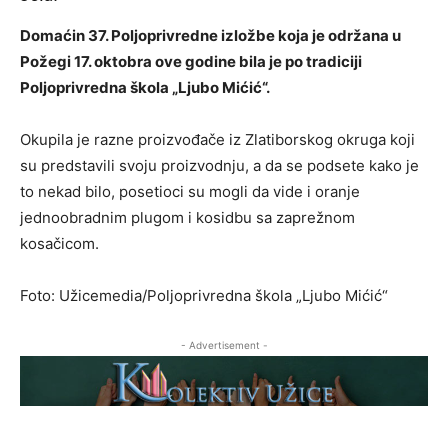
Domaćin 37. Poljoprivredne izložbe koja je održana u
Požegi 17. oktobra ove godine bila je po tradiciji
Poljoprivredna škola „Ljubo Mićić“.
Okupila je razne proizvođače iz Zlatiborskog okruga koji
su predstavili svoju proizvodnju, a da se podsete kako je
to nekad bilo, posetioci su mogli da vide i oranje
jednoobradnim plugom i kosidbu sa zaprežnom
kosačicom.
Foto: Užicemedia/Poljoprivredna škola „Ljubo Mićić“
- Advertisement -