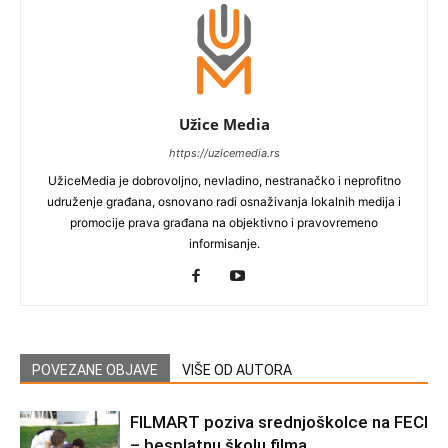
Užice Media
https://uzicemedia.rs
UžiceMedia je dobrovoljno, nevladino, nestranačko i neprofitno
udruženje građana, osnovano radi osnaživanja lokalnih medija i
promocije prava građana na objektivno i pravovremeno
informisanje.
POVEZANE OBJAVE
VIŠE OD AUTORA
FILMART poziva srednjoškolce na FECI
– besplatnu školu filma