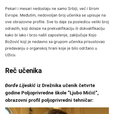
Pekari i mesari nedostaju ne samo Srbiji, već i širom
Evrope. Međutim, nedovoljan broj učenika se upisuje na
ove obrazovne profile. Sve to daje za posledicu veliki broj
odraslih, koji dolaze na prekvalifikaciju ili dokvalifikaciju
kako bi lako i brzo našli zaposlenje, zaključuje Kojo
Božović koji je nedavno sa grupom učenika prisustovao
predavanju o organskoj hrani koje je bilo održano u
Užicu.
Reč učenika
Đorđe Lijeskić
iz Drežnika učenik četvrte
godine Poljoprivredne škole “Ljubo Mićić”,
obrazovni profil poljoprivredni tehničar: