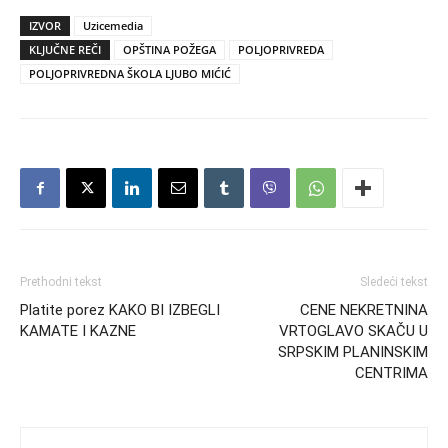
IZVOR
Uzicemedia
KLJUČNE REČI
OPŠTINA POŽEGA
POLJOPRIVREDA
POLJOPRIVREDNA ŠKOLA LJUBO MIĆIĆ
Prethodni tekst
Sledeći tekst
Platite porez KAKO BI IZBEGLI
CENE NEKRETNINA
KAMATE I KAZNE
VRTOGLAVO SKAČU U
SRPSKIM PLANINSKIM
CENTRIMA