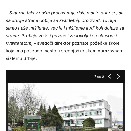
–
Sigurno takav način proizvodnje daje manje prinose, ali
sa druge strane dobija se kvalitetniji proizvod. To nije
samo naše mišljenje, već je i mišljenje ljudi koji dolaze sa
strane. Probaju voće i povrće i zadovoljni su ukusom i
kvalitetetom,
– svedoči direktor poznate požeške škole
koja ima posebno mesto u srednjoškolskom obrazovnom
sistemu Srbije.
1
od 5