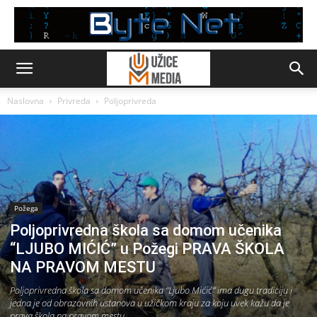
Naslovna
Privreda
Poljoprivreda
Požega
Poljoprivredna škola sa domom učenika
“LJUBO MIĆIĆ” u Požegi PRAVA ŠKOLA
NA PRAVOM MESTU
Poljoprivredna škola sa domom učenika “Ljubo Mićić” ima dugu tradiciju i
jedna je od obrazovnih ustanova u užičkom kraju za koju uvek kažu da je
prava škola na pravom mestu.