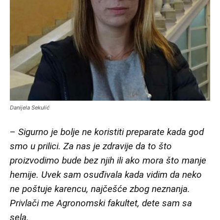
Danijela Sekulić
–
Sigurno je bolje ne koristiti preparate kada god
smo u prilici. Za nas je zdravije da to što
proizvodimo bude bez njih ili ako mora što manje
hemije.
Uvek sam osuđivala kada vidim da neko
ne poštuje karencu, najčešće zbog neznanja.
Privlači me Agronomski fakultet, dete sam sa
sela.