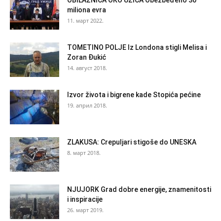
miliona evra
11. март 2022.
TOMETINO POLJE Iz Londona stigli Melisa i
Zoran Đukić
14. август 2018.
Izvor života i bigrene kade Stopića pećine
19. април 2018.
ZLAKUSA: Crepuljari stigoše do UNESKA
8. март 2018.
NJUJORK Grad dobre energije, znamenitosti
i inspiracije
26. март 2019.