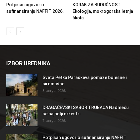
Potpisan ugovor o
KORAK ZA BUDUĆNOST
sufinansiranju NAFFIT 2026.
Ekologija, mokrogorska letnja
škola
IZBOR UREDNIKA
Sveta Petka Paraskeva pomaže bolesne i
siromašne
8. август 2026.
DRAGAČEVSKI SABOR TRUBAČA Nadmeću
se najbolji orkestri
7. август 2026.
Potpisan ugovor o sufinansiranju NAFFIT