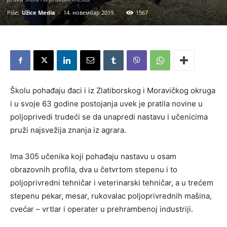
Piše:
Užice Media
-
14. новембар 2019.
1567
Školu pohađaju đaci i iz Zlatiborskog i Moravičkog okruga
i u svoje 63 godine postojanja uvek je pratila novine u
poljoprivedi trudeći se da unapredi nastavu i učenicima
pruži najsvežija znanja iz agrara.
Ima 305 učenika koji pohađaju nastavu u osam
obrazovnih profila, dva u četvrtom stepenu i to
poljoprivredni tehničar i veterinarski tehničar, a u trećem
stepenu pekar, mesar, rukovalac poljoprivrednih mašina,
cvećar – vrtlar i operater u prehrambenoj industriji.