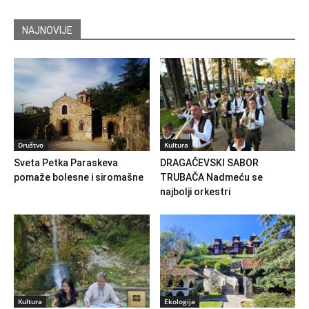
NAJNOVIJE
Društvo
Kultura
Sveta Petka Paraskeva
DRAGAČEVSKI SABOR
pomaže bolesne i siromašne
TRUBAČA Nadmeću se
najbolji orkestri
Kultura
Ekologija