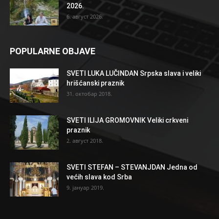
2026.
6. август 2026.
POPULARNE OBJAVE
SVETI LUKA LUČINDAN Srpska slava i veliki
hrišćanski praznik
31. октобар 2018.
SVETI ILIJA GROMOVNIK Veliki crkveni
praznik
2. август 2018.
SVETI STEFAN – STEVANJDAN Jedna od
većih slava kod Srba
9. јануар 2019.