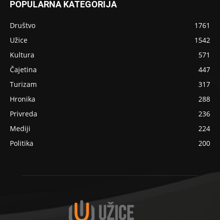
POPULARNA KATEGORIJA
Društvo
1761
Užice
1542
Kultura
571
Čajetina
447
Turizam
317
Hronika
288
Privreda
236
Mediji
224
Politika
200