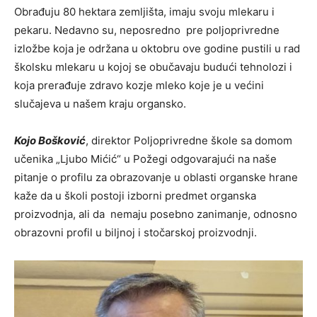
Obrađuju 80 hektara zemljišta, imaju svoju mlekaru i
pekaru. Nedavno su, neposredno pre poljoprivredne
izložbe koja je održana u oktobru ove godine pustili u rad
školsku mlekaru u kojoj se obučavaju budući tehnolozi i
koja prerađuje zdravo kozje mleko koje je u većini
slučajeva u našem kraju organsko.
Kojo Bošković
, direktor Poljoprivredne škole sa domom
učenika „Ljubo Mićić“ u Požegi odgovarajući na naše
pitanje o profilu za obrazovanje u oblasti organske hrane
kaže da u školi postoji izborni predmet organska
proizvodnja, ali da nemaju posebno zanimanje, odnosno
obrazovni profil u biljnoj i stočarskoj proizvodnji.