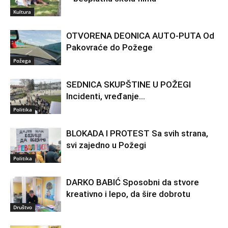
Kultura
OTVORENA DEONICA AUTO-PUTA Od
Pakovraće do Požege
Požega
SEDNICA SKUPŠTINE U POŽEGI
Incidenti, vređanje…
Politika
BLOKADA I PROTEST Sa svih strana,
svi zajedno u Požegi
Politika
DARKO BABIĆ Sposobni da stvore
kreativno i lepo, da šire dobrotu
Društvo