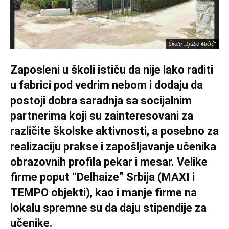
Škola „Ljubo Mićić“
Zaposleni u školi ističu da nije lako raditi
u fabrici pod vedrim nebom i dodaju da
postoji dobra saradnja sa socijalnim
partnerima koji su zainteresovani za
različite školske aktivnosti, a posebno za
realizaciju prakse i zapošljavanje učenika
obrazovnih profila pekar i mesar. Velike
firme poput “Delhaize” Srbija (MAXI i
TEMPO objekti), kao i manje firme na
lokalu spremne su da daju stipendije za
učenike.