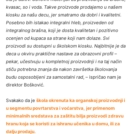
kvasac, so i voda. Takve proizvode prodajemo u našem
kiosku za našu decu, jer smatramo da dobri i kvalitetni.
P
osebno bih istakao integralni hleb, proizveden od
integralnog brašna, koji je dosta kvalitetan i pozitivno
ocenjen od kupaca sa strane koji nam dolaze
.
Svi
proizvodi su dostupni u školskom kiosku. Najbitnije je da
deca u okviru praktične nastave za obrazovni profil –
pekar, učestvuju u kompletnoj proizvodnji i na taj način
stiču potrebna znanja da nakon završetka školovanja
budu osposobljeni za samostalni rad
, – ispričao nam je
direktor Bošković.
Svakako da je
škola okrenuta ka organskoj proizvodnji i
u segmentu povrtarstva i voćarstva,
jer primenom
minimalnih sredstava za zaštitu bilja proizvodi zdravu
hranu koja se koristi za ishranu učenika u domu, ili za
dalju prodaju.