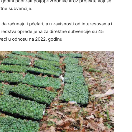
 godini podržati poljoprivrednike kroz projekte koji se
ktne subvencije.
a računaju i pčelari, a u zavisnosti od interesovanja i
redstva opredeljena za direktne subvencije su 45
 veći u odnosu na 2022. godinu.