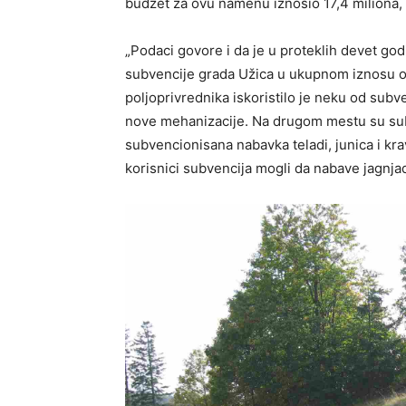
budžet za ovu namenu iznosio 17,4 miliona, 
„Podaci govore i da je u proteklih devet god
subvencije grada Užica u ukupnom iznosu o
poljoprivrednika iskoristilo je neku od subv
nove mehanizacije. Na drugom mestu su sub
subvencionisana nabavka teladi, junica i kr
korisnici subvencija mogli da nabave jagnjad