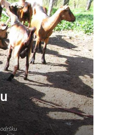
 u
podršku