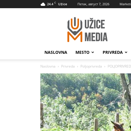
C
24.4
Петак, август 7, 2026
Market
Užice
UžiceMedia
NASLOVNA
MESTO
PRIVREDA
Naslovna
Privreda
Poljoprivreda
POLJOPRIVREDA