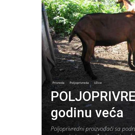
Privreda
Poljoprivreda
Užice
POLJOPRIVRED
godinu veća
Poljoprivredni proizvođači sa pod