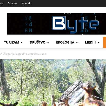
ing
O nama
Kontakt
TURIZAM
DRUŠTVO
EKOLOGIJA
MEDIJI
 Ulaganja iz godine u godinu veća