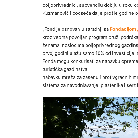
poljoprivrednici, subvenciju dobiju u roku 
Kuzmanović i podseća da je prošle godine o
„Fond je osnovan u saradnji sa
Fondacijom „
kroz veoma povoljan program pruži podrška
ženama, nosiocima poljoprivrednog gazdinst
prvoj godini ulažu samo 10% od investicije
Fonda mogu konkurisati za nabavku opreme z
turistička gazdinstva
nabavku mreža za zasenu i protivgradnih mre
sistema za navodnjavanje, plastenika i sert