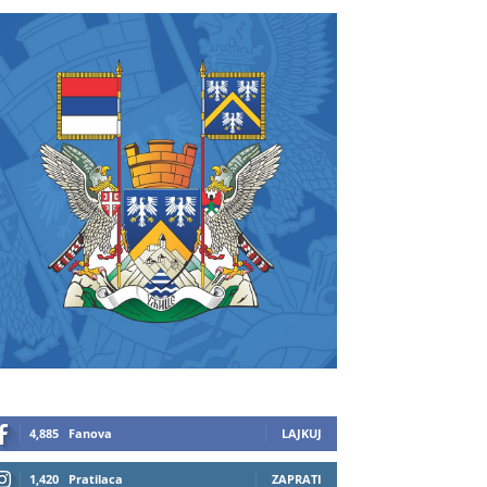
4,885
Fanova
LAJKUJ
1,420
Pratilaca
ZAPRATI