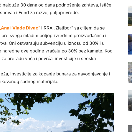
od najduže 30 dana od dana podnošenja zahteva, ističe
snovan i Fond za razvoj poljoprivrede.
Ana i Vlade Divac“
i RRA „Zlatibor“ sa ciljem da se
 pre svega mladim poljoprivrednim proizvođačima i
va. Oni ostvarauju subvenciju u iznosu od 30% i u
, a naredne dve godine vraćaju po 30% bez kamate. Kod
a preradu voća i povrća, investicije u seoska
ža, investicije za kopanje bunara za navodnjavanje i
ifikovanog sadnog materijala.