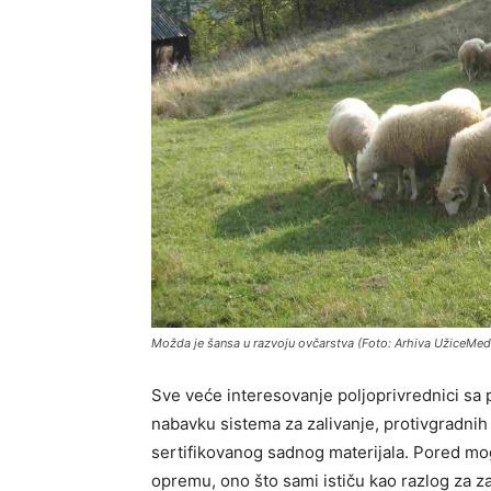
Možda je šansa u razvoju ovčarstva (Foto: Arhiva UžiceMed
Sve veće interesovanje poljoprivrednici sa 
nabavku sistema za zalivanje, protivgradnih
sertifikovanog sadnog materijala. Pored m
opremu, ono što sami ističu kao razlog za za