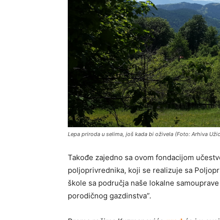
Lepa priroda u selima, još kada bi oživela (Foto: Arhiva Už
Takođe zajedno sa ovom fondacijom učestvo
poljoprivrednika, koji se realizuje sa Polj
škole sa područja naše lokalne samouprave s
porodičnog gazdinstva”.