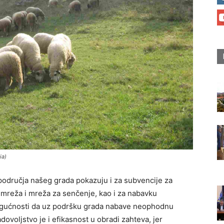
ia)
područja našeg grada pokazuju i za subvencije za
 mreža i mreža za senčenje, kao i za nabavku
ogućnosti da uz podršku grada nabave neophodnu
dovoljstvo je i efikasnost u obradi zahteva, jer