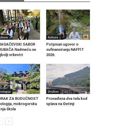
ultura
Kultura
RAGAČEVSKI SABOR
Potpisan ugovor o
RUBAČA Nadmeću se
sufinansiranju NAFFIT
jbolji orkestri
2026.
kologija
Društvo
ORAK ZA BUDUĆNOST
Pronađena dva tela kod
ologija, mokrogorska
splava na Đetinji
tnja škola