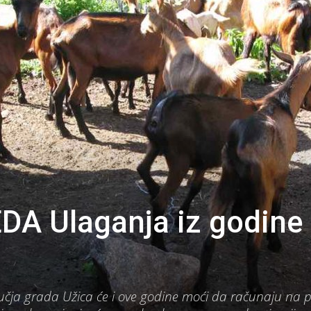
A Ulaganja iz godine
ručja grada Užica će i ove godine moći da računaju na 