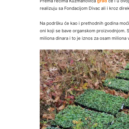
Prema rečima Kuzmanovića
grad
će i u ovoj
realizuju sa Fondacijom Divac ali i kroz dire
Na podršku će kao i prethodnih godina moći d
oni koji se bave organskom proizvodnjom. S
miliona dinara i to je iznos za osam miliona