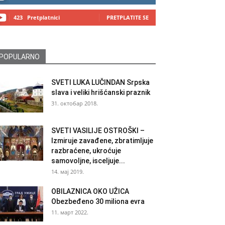
423
Pretplatnici
PRETPLATITE SE
POPULARNO
SVETI LUKA LUČINDAN Srpska
slava i veliki hrišćanski praznik
31. октобар 2018.
SVETI VASILIJE OSTROŠKI –
Izmiruje zavađene, zbratimljuje
razbraćene, ukroćuje
samovoljne, isceljuje...
14. мај 2019.
OBILAZNICA OKO UŽICA
Obezbeđeno 30 miliona evra
11. март 2022.