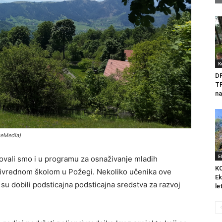
K
D
T
na
iceMedia)
E
vali smo i u programu za osnaživanje mladih
K
oprivrednom školom u Požegi. Nekoliko učenika ove
Ek
u dobili podsticajna podsticajna sredstva za razvoj
le