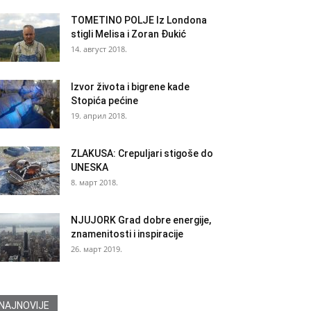
TOMETINO POLJE Iz Londona
stigli Melisa i Zoran Đukić
14. август 2018.
Izvor života i bigrene kade
Stopića pećine
19. април 2018.
ZLAKUSA: Crepuljari stigoše do
UNESKA
8. март 2018.
NJUJORK Grad dobre energije,
znamenitosti i inspiracije
26. март 2019.
NAJNOVIJE