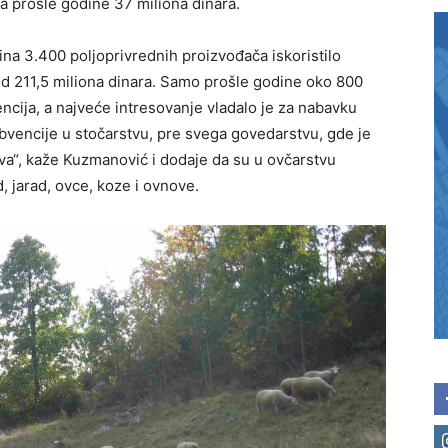
a prošle godine 37 miliona dinara.
ina 3.400 poljoprivrednih proizvođača iskoristilo
d 211,5 miliona dinara. Samo prošle godine oko 800
encija, a najveće intresovanje vladalo je za nabavku
vencije u stočarstvu, pre svega govedarstvu, gde je
ava“, kaže Kuzmanović i dodaje da su u ovčarstvu
, jarad, ovce, koze i ovnove.