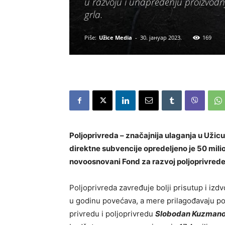
u razvoju i unapređenju proizvodn
grla.
Piše:
Užice Media
-
30. јануар 2023.
169
Poljoprivreda – značajnija ulaganja u Užicu
direktne subvencije opredeljeno je 50 milio
novoosnovani Fond za razvoj poljoprivrede
Poljoprivreda zavređuje bolji prisutup i izd
u godinu povećava, a mere prilagođavaju po
privredu i poljoprivredu
Slobodan Kuzmano