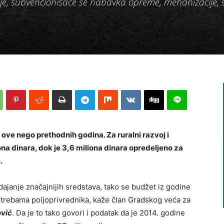
je, subvencionisaće se nabavka opreme, mehanizacije, 
 ove nego prethodnih godina. Za ruralni razvoj i
na dinara, dok je 3,6 miliona dinara opredeljeno za
.
vdajanje značajnijih sredstava, tako se budžet iz godine
trebama poljoprivrednika, kaže član Gradskog veća za
vić
. Da je to tako govori i podatak da je 2014. godine