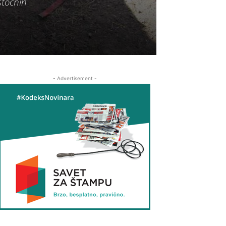
stočnih
- Advertisement -