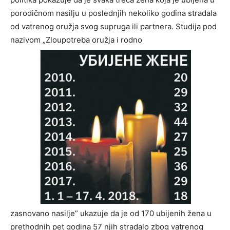
porodičnom nasilju u poslednjih nekoliko godina stradala
od vatrenog oružja svog supruga ili partnera. Studija pod
nazivom „Zloupotreba oružja i rodno
zasnovano nasilje” ukazuje da je od 170 ubijenih žena u
prethodnih pet godina 57 njih stradalo zbog vatrenog