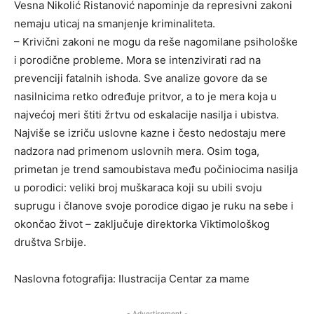
Vesna Nikolić Ristanović napominje da represivni zakoni
nemaju uticaj na smanjenje kriminaliteta.
– Krivični zakoni ne mogu da reše nagomilane psihološke
i porodične probleme. Mora se intenzivirati rad na
prevenciji fatalnih ishoda. Sve analize govore da se
nasilnicima retko određuje pritvor, a to je mera koja u
najvećoj meri štiti žrtvu od eskalacije nasilja i ubistva.
Najviše se izriču uslovne kazne i često nedostaju mere
nadzora nad primenom uslovnih mera. Osim toga,
primetan je trend samoubistava među počiniocima nasilja
u porodici: veliki broj muškaraca koji su ubili svoju
suprugu i članove svoje porodice digao je ruku na sebe i
okončao život – zaključuje direktorka Viktimološkog
društva Srbije.
Naslovna fotografija: Ilustracija Centar za mame
- Advertisement -