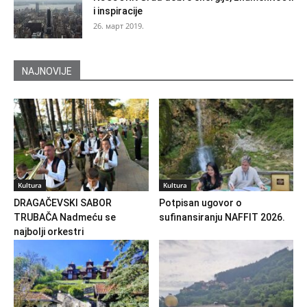
i inspiracije
26. март 2019.
NAJNOVIJE
Kultura
Kultura
DRAGAČEVSKI SABOR
Potpisan ugovor o
TRUBAČA Nadmeću se
sufinansiranju NAFFIT 2026.
najbolji orkestri