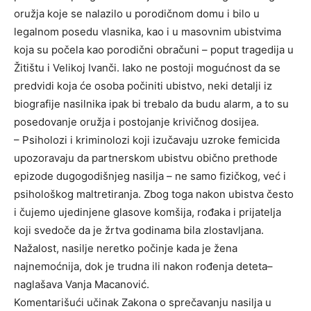
oružja koje se nalazilo u porodičnom domu i bilo u
legalnom posedu vlasnika, kao i u masovnim ubistvima
koja su počela kao porodični obračuni – poput tragedija u
Žitištu i Velikoj Ivanči. Iako ne postoji mogućnost da se
predvidi koja će osoba počiniti ubistvo, neki detalji iz
biografije nasilnika ipak bi trebalo da budu alarm, a to su
posedovanje oružja i postojanje krivičnog dosijea.
– Psiholozi i kriminolozi koji izučavaju uzroke femicida
upozoravaju da partnerskom ubistvu obično prethode
epizode dugogodišnjeg nasilja – ne samo fizičkog, već i
psihološkog maltretiranja. Zbog toga nakon ubistva često
i čujemo ujedinjene glasove komšija, rođaka i prijatelja
koji svedoče da je žrtva godinama bila zlostavljana.
Nažalost, nasilje neretko počinje kada je žena
najnemoćnija, dok je trudna ili nakon rođenja deteta–
naglašava Vanja Macanović.
Komentarišući učinak Zakona o sprečavanju nasilja u