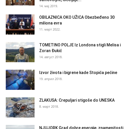
14. мај 2019.
OBILAZNICA OKO UŽICA Obezbeđeno 30
miliona evra
11. март 2022.
TOMETINO POLJE Iz Londona stigli Melisa i
Zoran Đukić
14. август 2018.
Izvor života i bigrene kade Stopića pećine
19. април 2018.
ZLAKUSA: Crepuljari stigoše do UNESKA
8. март 2018.
NJUJORK Grad dobre energije, znamenitosti