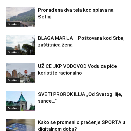
Pronađena dva tela kod splava na
Đetinji
Društvo
BLAGA MARIJA – Poštovana kod Srba,
zaštitnica žena
Društvo
UŽICE JKP VODOVOD Vodu za piće
koristite racionalno
Društvo
SVETI PROROK ILIJA „Od Svetog Ilije,
sunce…”
Društvo
Kako se promenilo praćenje SPORTA u
digitalnom dobu?