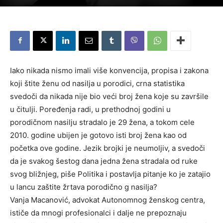
Iako nikada nismo imali više konvencija, propisa i zakona
koji štite ženu od nasilja u porodici, crna statistika
svedoči da nikada nije bio veći broj žena koje su završile
u čitulji. Poređenja radi, u prethodnoj godini u
porodičnom nasilju stradalo je 29 žena, a tokom cele
2010. godine ubijen je gotovo isti broj žena kao od
početka ove godine. Jezik brojki je neumoljiv, a svedoči
da je svakog šestog dana jedna žena stradala od ruke
svog bližnjeg, piše Politika i postavlja pitanje ko je zatajio
u lancu zaštite žrtava porodično g nasilja?
Vanja Macanović, advokat Autonomnog ženskog centra,
ističe da mnogi profesionalci i dalje ne prepoznaju