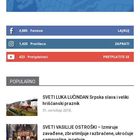
4,885
Fanova
LAJKUJ
1,420
Pratilaca
ZAPRATI
423
Pretplatnici
PRETPLATITE SE
POPULARNO
SVETI LUKA LUČINDAN Srpska slava i veliki
hrišćanski praznik
31. октобар 2018.
SVETI VASILIJE OSTROŠKI – Izmiruje
zavađene, zbratimljuje razbraćene, ukroćuje
samovoljne, isceljuje...