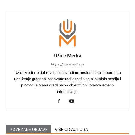
Užice Media
https://uzicemedia.rs
UžiceMedia je dobrovoljno, nevladino, nestranačko i neprofitno
udruženje građana, osnovano radi osnaživanja lokalnih medija i
promocije prava građana na objektivno i pravovremeno
informisanje.
POVEZANE OBJAVE
VIŠE OD AUTORA