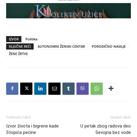
IZVOR
Politika
KLJUČNE REČI
AUTONOMNI ŽENSKI CENTAR
PORODIČNO NASILJE
ŽENE ŽRTVE
Prethodni tekst
Sledeći tekst
Izvor života i bigrene kade
U petak zbog radova deo
Stopića pećine
Sevojna bez vode