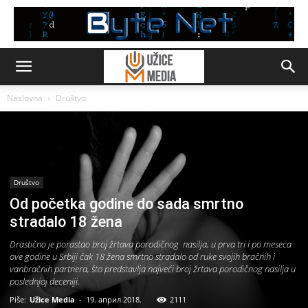
Naslovna
Društvo
Društvo
Od početka godine do sada smrtno
stradalo 18 žena
Drastično je porastao broj žrtava porodičnog nasilja, u prva tri i po meseca
ove godine u Srbiji čak 18 žena smrtno stradalo od ruke svojih bračnih i
vanbračnih partnera, što predstavlja najveći broj žrtava porodičnog nasilja u
poslednjoj deceniji.
Piše:
Užice Media
-
19. април 2018.
2111