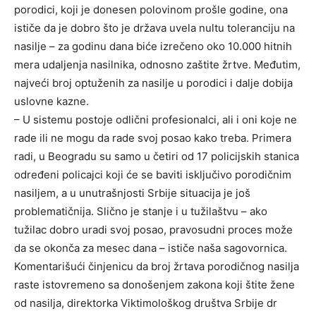
porodici, koji je donesen polovinom prošle godine, ona
ističe da je dobro što je država uvela nultu toleranciju na
nasilje – za godinu dana biće izrečeno oko 10.000 hitnih
mera udaljenja nasilnika, odnosno zaštite žrtve. Međutim,
najveći broj optuženih za nasilje u porodici i dalje dobija
uslovne kazne.
– U sistemu postoje odlični profesionalci, ali i oni koje ne
rade ili ne mogu da rade svoj posao kako treba. Primera
radi, u Beogradu su samo u četiri od 17 policijskih stanica
određeni policajci koji će se baviti isključivo porodičnim
nasiljem, a u unutrašnjosti Srbije situacija je još
problematičnija. Slično je stanje i u tužilaštvu – ako
tužilac dobro uradi svoj posao, pravosudni proces može
da se okonča za mesec dana – ističe naša sagovornica.
Komentarišući činjenicu da broj žrtava porodičnog nasilja
raste istovremeno sa donošenjem zakona koji štite žene
od nasilja, direktorka Viktimološkog društva Srbije dr