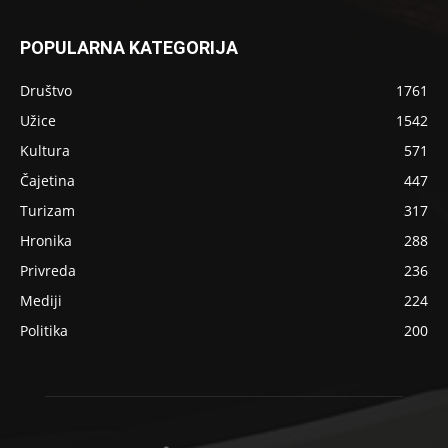
POPULARNA KATEGORIJA
Društvo
1761
Užice
1542
Kultura
571
Čajetina
447
Turizam
317
Hronika
288
Privreda
236
Mediji
224
Politika
200