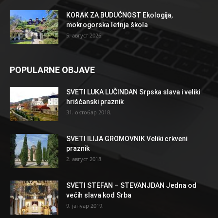
KORAK ZA BUDUĆNOST Ekologija,
mokrogorska letnja škola
5. август 2026.
POPULARNE OBJAVE
SVETI LUKA LUČINDAN Srpska slava i veliki
hrišćanski praznik
31. октобар 2018.
SVETI ILIJA GROMOVNIK Veliki crkveni
praznik
2. август 2018.
SVETI STEFAN – STEVANJDAN Jedna od
većih slava kod Srba
9. јануар 2019.