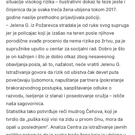
situacije visokog rizika – ilustrativni dokaz te teze jeste i
činjenica da je svaka treća žena ubijena tokom 2017.
godine nasilje prethodno prijavljivala policiji.
– Jelena G. iz Požarevca stradala je od ruke svog supruga
jer je policajac koji je izašao na teren posle njihove
porodične svađe procenio da nema rizika po žrtvu, pa je
supružnike uputio u centar za socijalni rad. Dobro je što
je on kažnjen i što je dobio otkaz zbog nesavesnog
obavljanja posla, ali to, nažalost, neće vratiti Jelenu G.
Istraživanja govore da rizik od ubistva čak devet puta
povećavaju ljubomora, napuštanje partnera (pokretanje
brakorazvodnog postupka, saopštavanje odluke o
razvodu, iseljenje iz stana) i posedovanje oružja – ističe
naša sagovornica.
Statistika tako potvrđuje reči mudrog Čehova, koji je
tvrdio da „puška koji visi na zidu u prvom činu, mora da
opali u poslednjem”. Analiza Centra za istraživanje javnih
politika pokazuje da je svaka treća žena koja je ubijena u