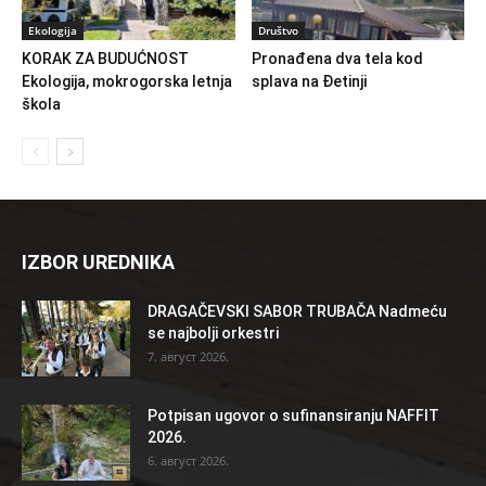
Ekologija
Društvo
KORAK ZA BUDUĆNOST
Pronađena dva tela kod
Ekologija, mokrogorska letnja
splava na Đetinji
škola
IZBOR UREDNIKA
DRAGAČEVSKI SABOR TRUBAČA Nadmeću
se najbolji orkestri
7. август 2026.
Potpisan ugovor o sufinansiranju NAFFIT
2026.
6. август 2026.